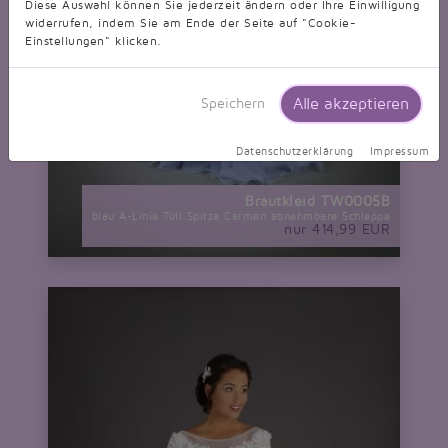
Diese Auswahl können Sie jederzeit ändern oder Ihre Einwilligung
widerrufen, indem Sie am Ende der Seite auf "Cookie-
Einstellungen" klicken.
Alle akzeptieren
Speichern
Datenschutzerklärung
Impressum
Brautkleid TW0005B
blau A-Linie Tüll Spitze Carmen abnehmbare Schleppe
nur 414,99 EUR