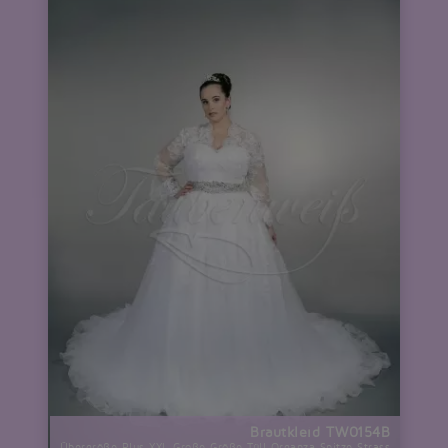
Brautkleid TW0154B
Übergröße Plus XXL Große Größe Tüll Organza Spitze Strass