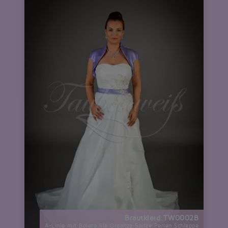
Brautkleid TW0002B
A-Linie mit Bolero lila Organza Spitze Perlen Schleppe