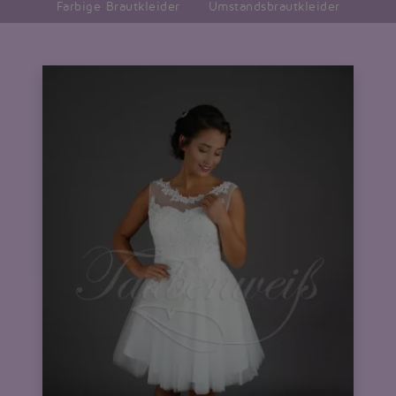
Farbige Brautkleider
Umstandsbrautkleider