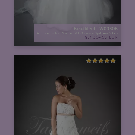
Brautkleid TW0080B
A-Linie Tattoo-Spitze Tüll Organza Spitzenrücken
nur 364,99 EUR