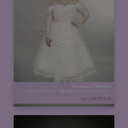
Brautkleid TW0158B
Übergröße Plus XXL Große Größe Tüll Spitze rosa Tee-
Länge
nur 339,99 EUR