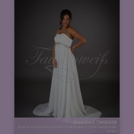
Brautkleid TW0062B
Empire Umstandsbrautkleid Schwangere Chiffon Neckholder
Strass