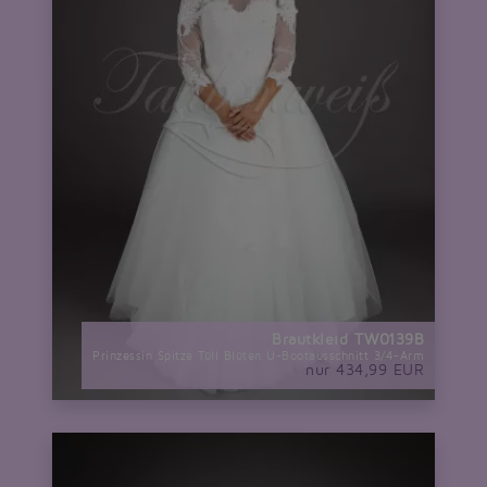
Brautkleid TW0139B
Prinzessin Spitze Tüll Blüten U-Bootausschnitt 3/4-Arm
nur 434,99 EUR