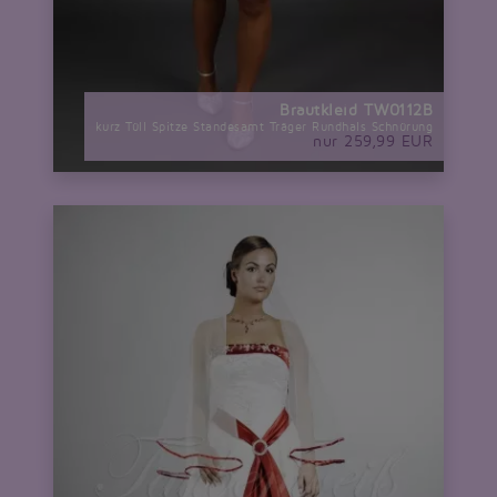
Brautkleid TW0112B
kurz Tüll Spitze Standesamt Träger Rundhals Schnürung
nur 259,99 EUR