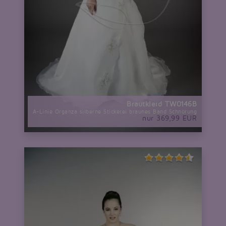
Brautkleid TW0146B
A-Linie Organza silberne Stickerei braunes Band Schnürung
nur 369,99 EUR