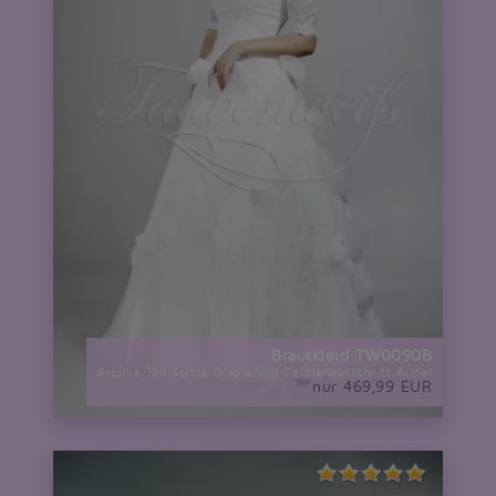
Brautkleid TW0090B
A-Linie Tüll Spitze Drapierung Carmenausschnitt Ärmel
nur 469,99 EUR