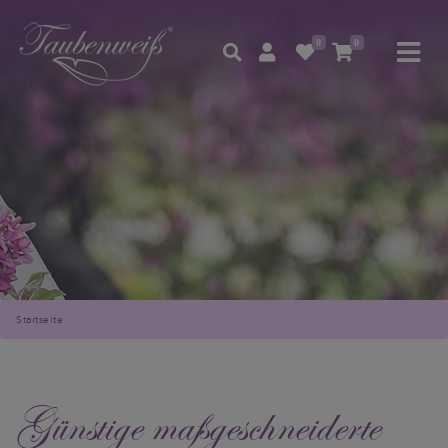
0
0
Startseite
Günstige maßgeschneiderte