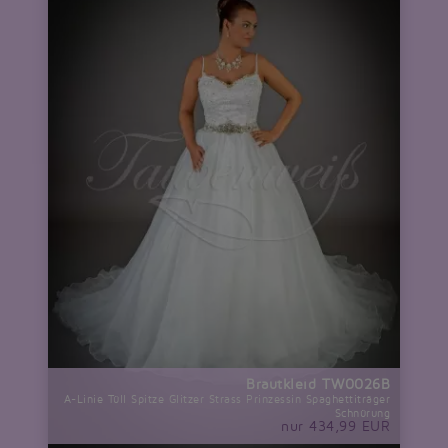
Brautkleid TW0026B
A-Linie Tüll Spitze Glitzer Strass Prinzessin Spaghettiträger
Schnürung
nur 434,99 EUR