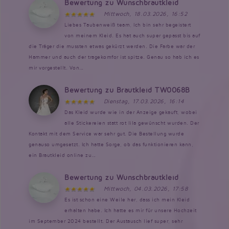
Bewertung zu Wunschbrautkleid
Mittwoch, 18.03.2026, 16:52
Liebes Taubenweiß team, Ich bin sehr begeistert
von meinem Kleid. Es hat auch super gepasst bis auf
die Träger die mussten etwas gekürzt werden. Die Farbe war der
Hammer und auch der tragekomfor ist spitze. Genau so hab ich es
mir vorgestellt. Von...
Bewertung zu Brautkleid TW0068B
Dienstag, 17.03.2026, 16:14
Das Kleid wurde wie in der Anzeige gekauft, wobei
alle Stickereien statt rot lila gewünscht wurden. Der
Kontakt mit dem Service war sehr gut. Die Bestellung wurde
genauso umgesetzt. Ich hatte Sorge, ob das funktionieren kann,
ein Brautkleid online zu...
Bewertung zu Wunschbrautkleid
Mittwoch, 04.03.2026, 17:58
Es ist schon eine Weile her, dass ich mein Kleid
erhalten habe. Ich hatte es mir für unsere Hochzeit
im September 2024 bestellt. Der Austausch lief super, sehr