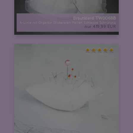
Brautkleid TW0068B
A-Linie rot Organza Stickereien Perlen Schleppe Schnürung
nur 419,99 EUR