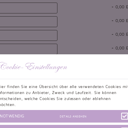
+
0,00
E
+
0,00
E
+
0,00
E
+
0,00
E
+
0,00
E
Cookie-Einstellungen
+
0,00
E
ier finden Sie eine Übersicht über alle verwendeten Cookies mi
+
0,00
E
nformationen zu Anbieter, Zweck und Laufzeit. Sie können
ntscheiden, welche Cookies Sie zulassen oder ablehnen
öchten.
+
0,00
E
NOTWENDIG
DETAILS ANSEHEN