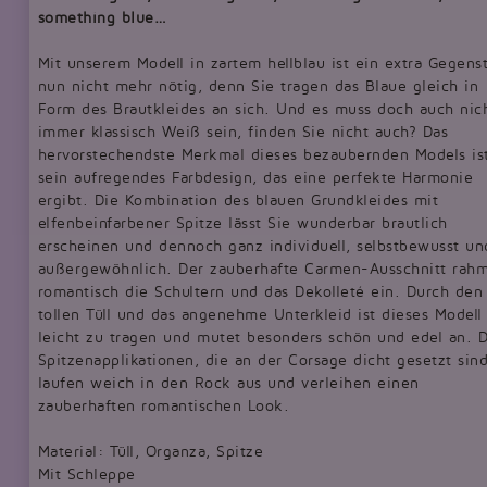
something blue…
Mit unserem Modell in zartem hellblau ist ein extra Gegens
nun nicht mehr nötig, denn Sie tragen das Blaue gleich in
Form des Brautkleides an sich. Und es muss doch auch nic
immer klassisch Weiß sein, finden Sie nicht auch? Das
hervorstechendste Merkmal dieses bezaubernden Models is
sein aufregendes Farbdesign, das eine perfekte Harmonie
ergibt. Die Kombination des blauen Grundkleides mit
elfenbeinfarbener Spitze lässt Sie wunderbar brautlich
erscheinen und dennoch ganz individuell, selbstbewusst un
außergewöhnlich. Der zauberhafte Carmen-Ausschnitt rah
romantisch die Schultern und das Dekolleté ein. Durch den
tollen Tüll und das angenehme Unterkleid ist dieses Modell
leicht zu tragen und mutet besonders schön und edel an. D
Spitzenapplikationen, die an der Corsage dicht gesetzt sind
laufen weich in den Rock aus und verleihen einen
zauberhaften romantischen Look.
Material: Tüll, Organza, Spitze
Mit Schleppe