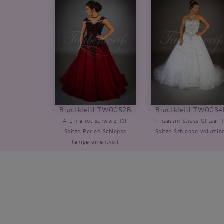
Brautkleid TW0052B
Brautkleid TW0034
A-Linie rot schwarz Tüll
Prinzessin Strass Glitzer T
Spitze Perlen Schleppe
Spitze Schleppe volumin
temperamentvoll