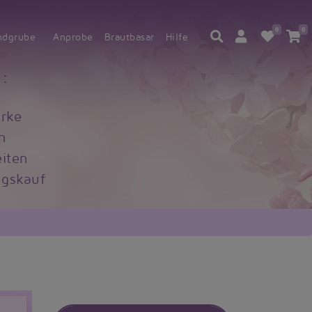
0
0
ndgrube
Anprobe
Brautbasar
Hilfe
:
rke
n
iten
gskauf