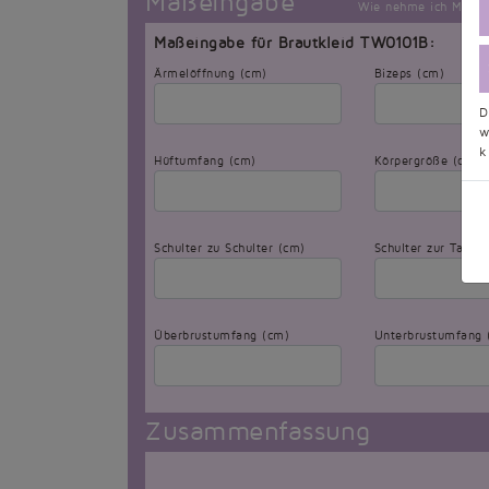
Maßeingabe***
Wie nehme ich Maß?
Maßeingabe für Brautkleid TW0101B:
Ärmelöffnung (cm)
Bizeps (cm)
D
w
k
Hüftumfang (cm)
Körpergröße (cm)
Schulter zu Schulter (cm)
Schulter zur Taille
Überbrustumfang (cm)
Unterbrustumfang 
Zusammenfassung