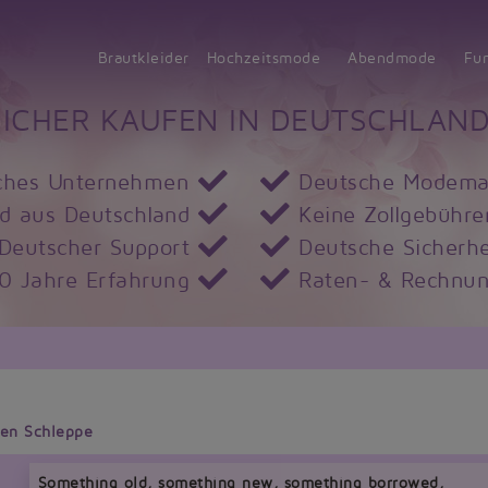
Brautkleider
Hochzeitsmode
Abendmode
Fu
SICHER KAUFEN IN DEUTSCHLAND
ches Unternehmen
Deutsche Modema
d aus Deutschland
Keine Zollgebühre
Deutscher Support
Deutsche Sicherhe
10 Jahre Erfahrung
Raten- & Rechnun
ten Schleppe
Something old, something new, something borrowed,