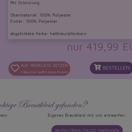
Mit Schnürung
Obermaterial: 100% Polyester
Futter: 100% Polyester
abgebildete Farbe: hellblau/elfenbein
nur 419,99 
AUF MERKLISTE SETZEN
BESTELLEN
2
Besuchern gefällt dieses Produkt
chtige Brautkleid gefunden?
men:
Eigenes Brautkleid mit uns entwerfen:
WUNSCHBRAUTKLEID ANFRAGEN