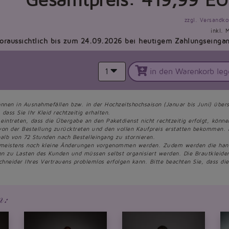
Gesamtpreis:
419,99
EU
zzgl. Versandko
inkl. 
voraussichtlich bis zum 24.09.2026 bei heutigem Zahlungseinga
1
in den Warenkorb leg
önnen in Ausnahmefällen bzw. in der Hochzeitshochsaison (Januar bis Juni) übers
dass Sie Ihr Kleid rechtzeitig erhalten.
 eintreten, dass die Übergabe an den Paketdienst nicht rechtzeitig erfolgt, könn
von der Bestellung zurücktreten und den vollen Kaufpreis erstatten bekommen. 
alb von 72 Stunden nach Bestelleingang zu stornieren.
 meistens noch kleine Änderungen vorgenommen werden. Zudem werden die handge
een zu Lasten des Kunden und müssen selbst organisiert werden. Die Brautkleid
chneider Ihres Vertrauens problemlos erfolgen kann. Bitte beachten Sie, dass d
n: