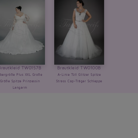
Brautkleid TW0157B
Brautkleid TW0100B
bergröße Plus XXL Große
A-Linie Tüll Glitzer Spitze
Größe Spitze Prinzessin
Strass Cap-Träger Schleppe
Langarm