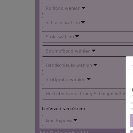
Reifrock wählen
Schleier wählen
Stola wählen
Strumpfband wählen
Handschlaufe wählen
Stoffprobe wählen
H
Hochsteckvorrichtung Schleppe wählen
I
e
m
Lieferzeit verkürzen:
kein Express