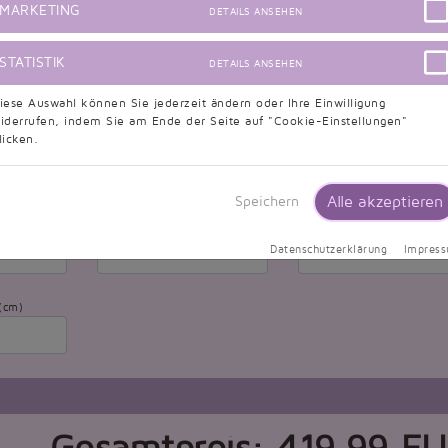
MARKETING
DETAILS ANSEHEN
STATISTIK
DETAILS ANSEHEN
Brust zu Brust (cm)
Brustumfang (cm)
iese Auswahl können Sie jederzeit ändern oder Ihre Einwilligung
iderrufen, indem Sie am Ende der Seite auf "Cookie-Einstellungen"
licken.
Schulter bis Saum (cm)
Schulter zu Brust (cm)
Alle akzeptieren
Speichern
 (cm)
Taille bis Saum (cm)
Taillenumfang (cm)
Datenschutzerklärung
Impres
(cm)