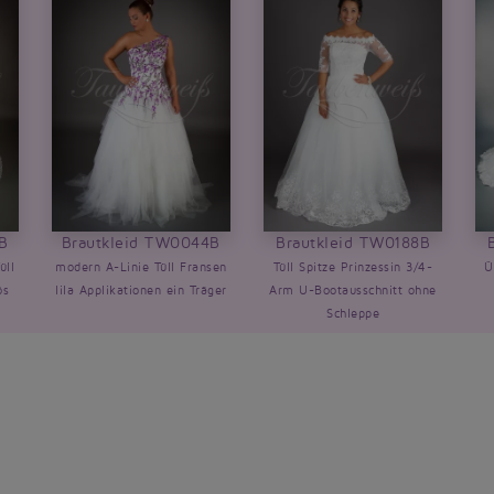
B
Brautkleid TW0044B
Brautkleid TW0188B
üll
modern A-Linie Tüll Fransen
Tüll Spitze Prinzessin 3/4-
Ü
ös
lila Applikationen ein Träger
Arm U-Bootausschnitt ohne
Schleppe