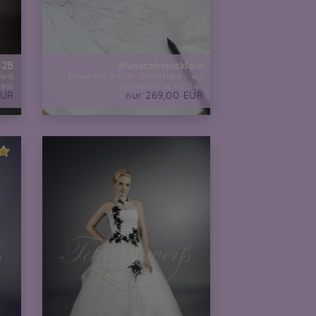
62B
Wunschbrautkleid
leid
Entwerfen Sie Ihr Traumkleid - wir
rass
schneidern es für Sie!
EUR
nur 269,00 EUR