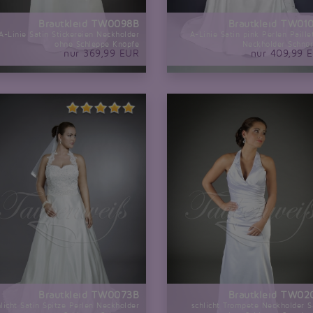
Brautkleid TW0098B
Brautkleid TW01
A-Linie Satin Stickereien Neckholder
A-Linie Satin pink Perlen Paille
ohne Schleppe Knöpfe
Neckholder Schnü
nur 369,99 EUR
nur 409,99 
Brautkleid TW0073B
Brautkleid TW02
hlicht Satin Spitze Perlen Neckholder
schlicht Trompete Neckholder S