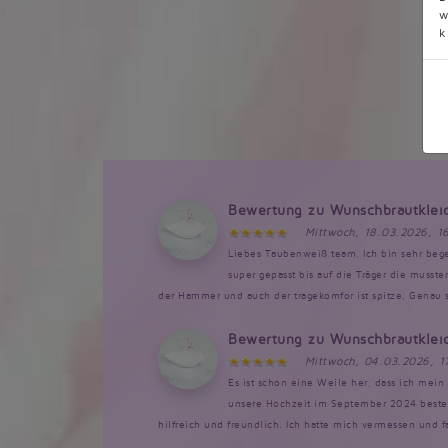
w
k
Bewertung zu Wunschbrautklei
Mittwoch, 18.03.2026, 1
Liebes Taubenweiß team, Ich bin sehr bege
super gepasst bis auf die Träger die musst
der Hammer und auch der tragekomfor ist spitze. Genau so
Bewertung zu Wunschbrautklei
Mittwoch, 04.03.2026, 1
Es ist schon eine Weile her, dass ich mein 
unsere Hochzeit im September 2024 bestellt
hilfreich und freundlich. Ich hatte mich vermessen und 