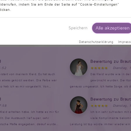
Kundenbewertungen
iderrufen, indem Sie am Ende der Seite auf "Cookie-Einstellungen"
licken.
9,5/10 - 634 Bewertungen
Alle akzeptieren
Speichern
Informationen zur Echtheit von Kundenbewertungen
Datenschutzerklärung
Impres
d
Bewertung zu Brau
6:52
Dienstag, 
istert von meinem Kleid. Es hat auch
Das Kleid wurde wie in der 
en etwas gekürzt werden. Die Farbe war
gewünscht wurden. Der Kont
 hab ich es mir vorgestellt. Von...
genauso umgesetzt. Ich hatte Sorge, ob da
d
Bewertung zu Brau
7:58
Dienstag, 
Kleid erhalten habe. Ich hatte es mir für
Ich bin sehr zufrieden mit
. Der Austausch lief super, sehr
viele Komplimente bekomme
falsche Maße angegeben, darauf wurde...
Leistung ist top würde immer wieder ein 