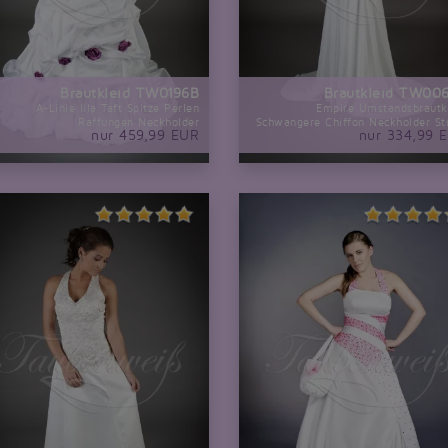
Brautkleid TW0196B
Brautkleid TW00
A-Linie lila Taft Spitze Perlen
Empire Umstandsbrautk
Raffungen Neckholder
Schwangere Chiffon Neckholder St
nur 459,99 EUR
nur 334,99 