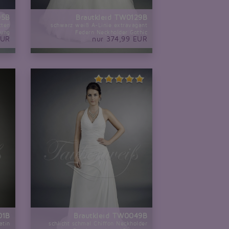
05B
Brautkleid TW0129B
tten
schwarz weiß A-Linie extravagant
rung
Federn Neckholder Gothic
EUR
nur 374,99 EUR
01B
Brautkleid TW0049B
atin
schlicht schmal Chiffon Neckholder