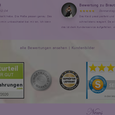
d
Bewertung zu Brau
 12:04
Donnerstag
estellt habe. Die Maße passen genau. Das
Das Kleid passt perfekt un
rmin unbeschadet bei mir an. Ich kann
schnellstens reagiert. Da w
das ist dem Kundenservice aufgefallen, v
alle Bewertungen ansehen
|
Kundenbilder
News