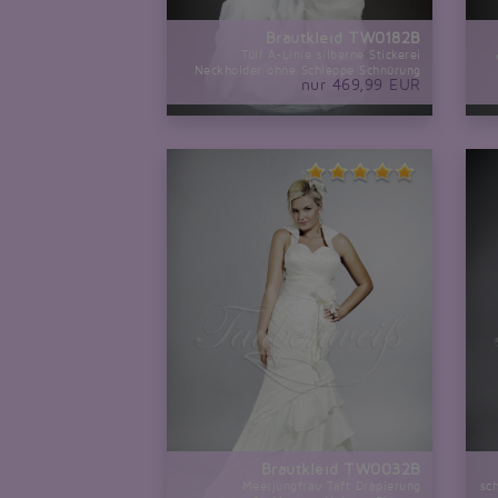
Brautkleid TW0182B
Tüll A-Linie silberne Stickerei
Neckholder ohne Schleppe Schnürung
nur 469,99 EUR
Brautkleid TW0032B
Meerjungfrau Taft Drapierung
sc