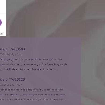
sum
tkleid TW0068B
17.03.2026, 16:14
Anzeige gekauft, wobei alle Stickereien statt rot lila
akt mit dem Service war sehr gut. Die Bestellung wurde
s funktionieren kann, ein Brautkleid online zu...
tkleid TW0052B
17.02.2026, 11:21
 dem schönen Kleid es passt perfekt und ich habe ganz
n Ich hatte es zu meiner goldenen Hochzeit an Preis
Kleid bei Taubenweis kaufen 5 von 5 Sterne von mir...