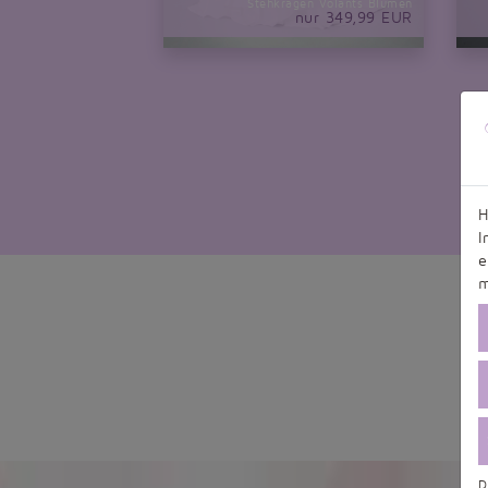
Stehkragen Volants Blumen
nur 349,99 EUR
H
I
e
m
D