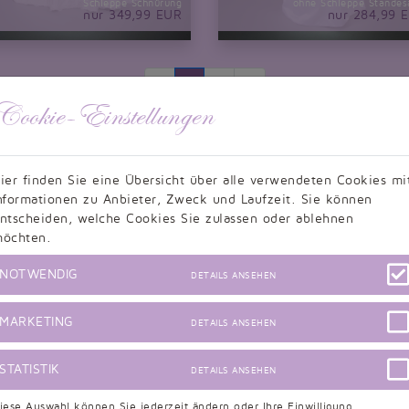
Schleppe Schnürung
ohne Schleppe Stande
nur 349,99 EUR
nur 284,99 
«
1
2
»
Cookie-Einstellungen
Filter löschen und alle Produkte anzeigen
ier finden Sie eine Übersicht über alle verwendeten Cookies mi
nformationen zu Anbieter, Zweck und Laufzeit. Sie können
ntscheiden, welche Cookies Sie zulassen oder ablehnen
öchten.
NOTWENDIG
DETAILS ANSEHEN
MARKETING
DETAILS ANSEHEN
STATISTIK
DETAILS ANSEHEN
iese Auswahl können Sie jederzeit ändern oder Ihre Einwilligung