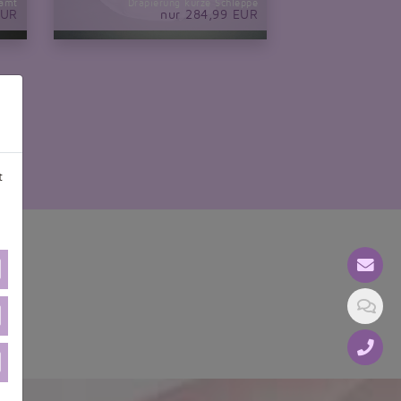
samt
Drapierung kurze Schleppe
EUR
nur 284,99 EUR
t