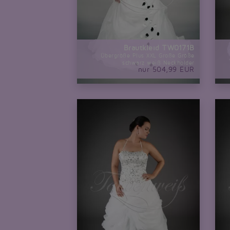
Brautkleid TW0171B
Übergröße Plus XXL Große Größe
schwarz weiß Neckholder
nur 504,99 EUR