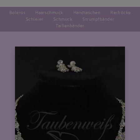
Boleros
Haarschmuck
Handtaschen
Reifröcke
Schleier
Schmuck
Strumpfbänder
Taillenbänder