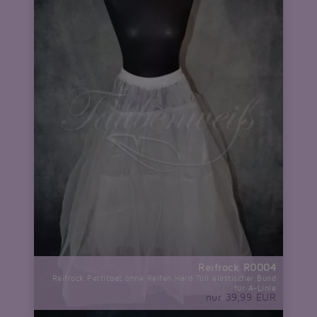
Reifrock R0004
Reifrock Petticoat ohne Reifen Hard Tüll elastischer Bund
für A-Linie
nur 39,99 EUR