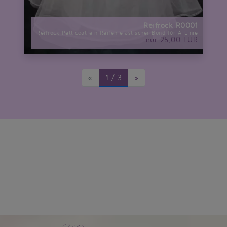
Reifrock R0001
Reifrock Petticoat ein Reifen elastischer Bund für A-Linie
nur 25,00 EUR
«
1 / 3
»