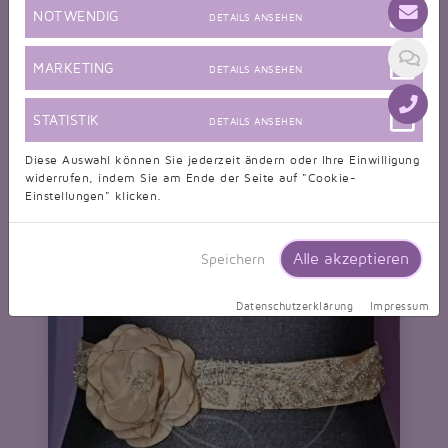
NOTWENDIG
DETAILS ANSEHEN
MARKETING
Schmuckset TW0004SS
DETAILS ANSEHEN
nur 55,00 EUR
STATISTIK
DETAILS ANSEHEN
Diese Auswahl können Sie jederzeit ändern oder Ihre Einwilligung
widerrufen, indem Sie am Ende der Seite auf "Cookie-
Einstellungen" klicken.
Alle akzeptieren
Speichern
Datenschutzerklärung
Impressum