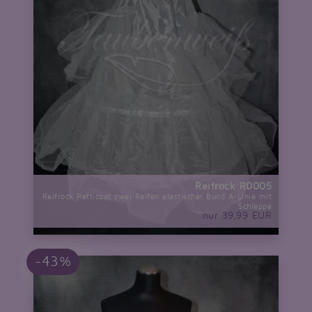
Reifrock R0005
Reifrock Petticoat zwei Reifen elastischer Bund A-Linie mit
Schleppe
nur 39,99 EUR
-43%