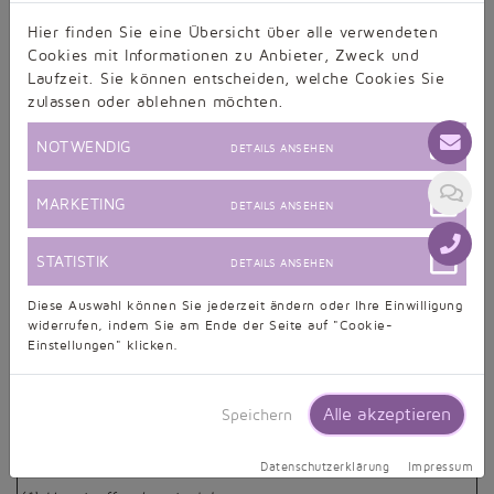
(Wenn Sie den Vertrag widerrufen wollen, dann füllen Sie
Hier finden Sie eine Übersicht über alle verwendeten
bitte dieses Formular aus und senden Sie es zurück.)
Cookies mit Informationen zu Anbieter, Zweck und
Laufzeit. Sie können entscheiden, welche Cookies Sie
– An Taubenweiß GmbH, Danziger Str. 20, 41564 Karst,
zulassen oder ablehnen möchten.
Deutschland, support@taubenweiss.de, Fax: 02131-
7427565
NOTWENDIG
DETAILS ANSEHEN
– Hiermit widerrufe(n) ich/wir (*) den von mir/uns (*)
abgeschlossenen Vertrag über den Kauf der folgenden
MARKETING
DETAILS ANSEHEN
Waren (*)/die Erbringung der folgenden Dienstleistung (*)
STATISTIK
DETAILS ANSEHEN
– Bestellt am (*)/erhalten am (*)
– Name des/der Verbraucher(s)
Diese Auswahl können Sie jederzeit ändern oder Ihre Einwilligung
widerrufen, indem Sie am Ende der Seite auf "Cookie-
– Anschrift des/der Verbraucher(s)
Einstellungen" klicken.
– Unterschrift des/der Verbraucher(s) (nur bei Mitteilung
auf Papier)
Alle akzeptieren
Speichern
– Datum
Datenschutzerklärung
Impressum