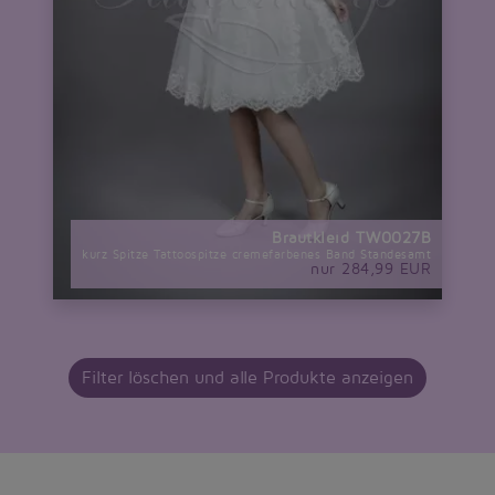
Brautkleid TW0027B
kurz Spitze Tattoospitze cremefarbenes Band Standesamt
nur 284,99 EUR
Filter löschen und alle Produkte anzeigen