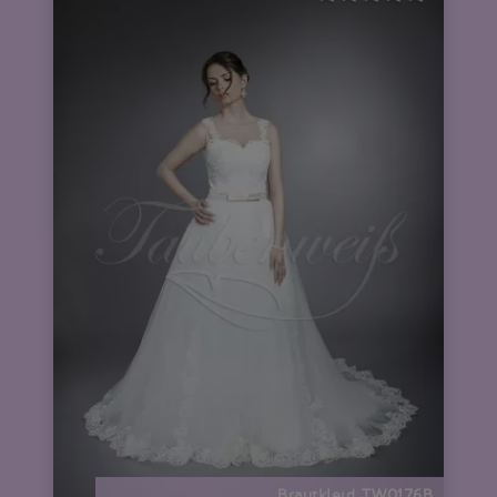
Brautkleid TW0176B