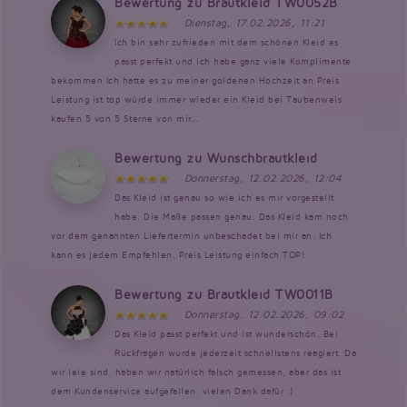
Bewertung zu Brautkleid TW0052B
Dienstag, 17.02.2026, 11:21
Ich bin sehr zufrieden mit dem schönen Kleid es
passt perfekt und ich habe ganz viele Komplimente
bekommen Ich hatte es zu meiner goldenen Hochzeit an Preis
Leistung ist top würde immer wieder ein Kleid bei Taubenweis
kaufen 5 von 5 Sterne von mir...
Bewertung zu Wunschbrautkleid
Donnerstag, 12.02.2026, 12:04
Das Kleid ist genau so wie ich es mir vorgestellt
habe. Die Maße passen genau. Das Kleid kam noch
vor dem genannten Liefertermin unbeschadet bei mir an. Ich
kann es jedem Empfehlen. Preis Leistung einfach TOP!
Bewertung zu Brautkleid TW0011B
Donnerstag, 12.02.2026, 09:02
Das Kleid passt perfekt und ist wunderschön. Bei
Rückfragen wurde jederzeit schnellstens reagiert. Da
wir leie sind, haben wir natürlich falsch gemessen, aber das ist
dem Kundenservice aufgefallen, vielen Dank dafür :)