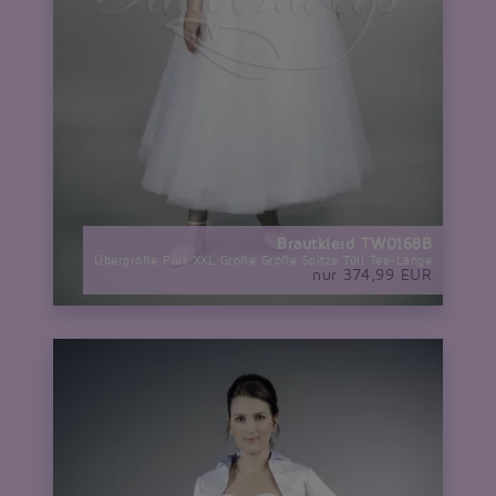
Brautkleid TW0168B
Übergröße Plus XXL Große Größe Spitze Tüll Tee-Länge
nur 374,99 EUR