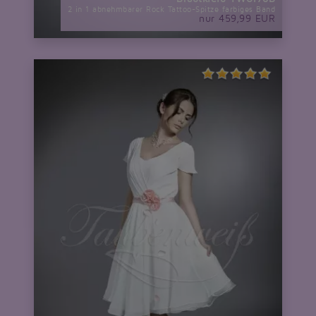
2 in 1 abnehmbarer Rock Tattoo-Spitze farbiges Band
nur 459,99 EUR