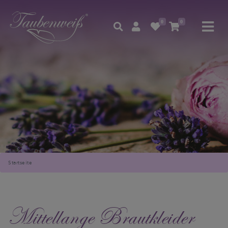
0
0
Startseite
Mittellange Brautkleider