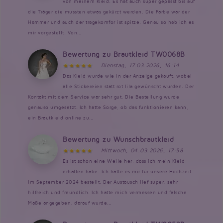
von meinem Kleid. Es hat auch super gepasst bis auf
die Träger die mussten etwas gekürzt werden. Die Farbe war der
Hammer und auch der tragekomfor ist spitze. Genau so hab ich es
mir vorgestellt. Von...
Bewertung zu Brautkleid TW0068B
Dienstag, 17.03.2026, 16:14
Das Kleid wurde wie in der Anzeige gekauft, wobei
alle Stickereien statt rot lila gewünscht wurden. Der
Kontakt mit dem Service war sehr gut. Die Bestellung wurde
genauso umgesetzt. Ich hatte Sorge, ob das funktionieren kann,
ein Brautkleid online zu...
Bewertung zu Wunschbrautkleid
Mittwoch, 04.03.2026, 17:58
Es ist schon eine Weile her, dass ich mein Kleid
erhalten habe. Ich hatte es mir für unsere Hochzeit
im September 2024 bestellt. Der Austausch lief super, sehr
hilfreich und freundlich. Ich hatte mich vermessen und falsche
Maße angegeben, darauf wurde...