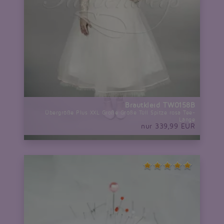
Brautkleid TW0158B
Übergröße Plus XXL Große Größe Tüll Spitze rosa Tee-
Länge
nur 339,99 EUR