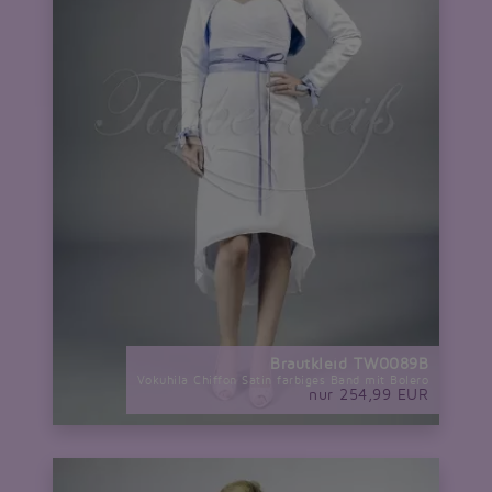
Brautkleid TW0089B
Vokuhila Chiffon Satin farbiges Band mit Bolero
nur 254,99 EUR