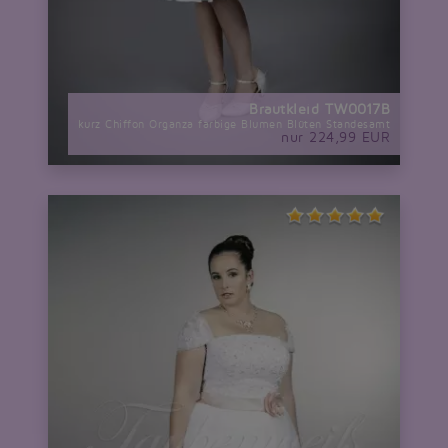
Brautkleid TW0017B
kurz Chiffon Organza farbige Blumen Blüten Standesamt
nur 224,99 EUR