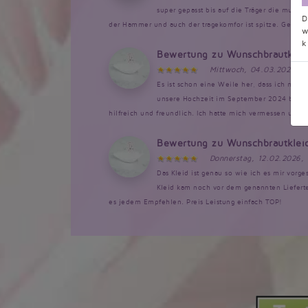
super gepasst bis auf die Träger die musst
D
der Hammer und auch der tragekomfor ist spitze. Genau so
w
k
Bewertung zu Wunschbrautklei
Mittwoch, 04.03.2026, 1
Es ist schon eine Weile her, dass ich mein 
unsere Hochzeit im September 2024 bestellt
hilfreich und freundlich. Ich hatte mich vermessen und 
Bewertung zu Wunschbrautklei
Donnerstag, 12.02.2026,
Das Kleid ist genau so wie ich es mir vorg
Kleid kam noch vor dem genannten Lieferte
es jedem Empfehlen. Preis Leistung einfach TOP!