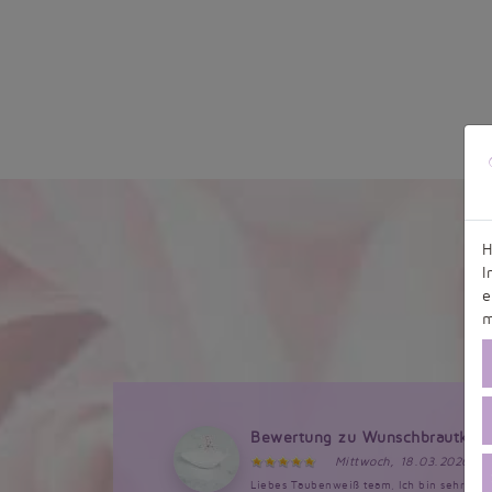
H
I
e
m
Bewertung zu Wunschbrautklei
Mittwoch, 18.03.2026, 1
Liebes Taubenweiß team, Ich bin sehr bege