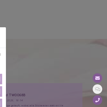
t
tkleid TW0068B
17.03.2026, 16:14
Anzeige gekauft, wobei alle Stickereien statt rot lila