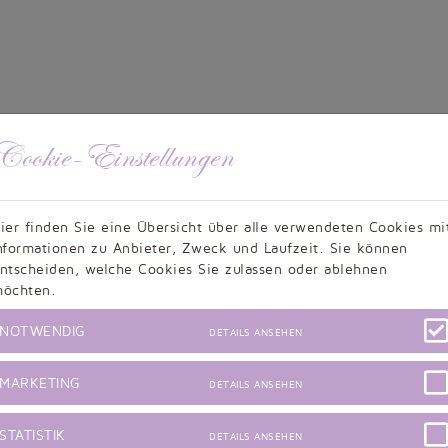
Cookie-Einstellungen
Kundenbewertungen
ier finden Sie eine Übersicht über alle verwendeten Cookies mi
nformationen zu Anbieter, Zweck und Laufzeit. Sie können
ntscheiden, welche Cookies Sie zulassen oder ablehnen
9,5/10 - 634 Bewertungen
öchten.
Informationen zur Echtheit von Kundenbewertungen
NOTWENDIG
DETAILS ANSEHEN
MARKETING
DETAILS ANSEHEN
d
Bewertung zu Brau
6:52
Dienstag, 
STATISTIK
DETAILS ANSEHEN
istert von meinem Kleid. Es hat auch
Das Kleid wurde wie in der 