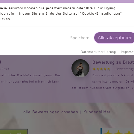
en etwas gekürzt werden. Die Farbe war
gewünscht wurden. Der Kont
iese Auswahl können Sie jederzeit ändern oder Ihre Einwilligung
 hab ich es mir vorgestellt. Von...
genauso umgesetzt. Ich hatte Sorge, ob da
iderrufen, indem Sie am Ende der Seite auf "Cookie-Einstellungen"
licken.
d
Bewertung zu Brau
7:58
Dienstag, 
Kleid erhalten habe. Ich hatte es mir für
Ich bin sehr zufrieden mit
Alle akzeptieren
Speichern
. Der Austausch lief super, sehr
viele Komplimente bekomme
falsche Maße angegeben, darauf wurde...
Leistung ist top würde immer wieder ein 
Datenschutzerklärung
Impres
d
Bewertung zu Brau
 12:04
Donnerstag
estellt habe. Die Maße passen genau. Das
Das Kleid passt perfekt un
rmin unbeschadet bei mir an. Ich kann
schnellstens reagiert. Da w
das ist dem Kundenservice aufgefallen, v
alle Bewertungen ansehen
|
Kundenbilder