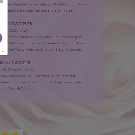
akt mit dem Service war sehr gut. Die Bestellung wurde
s funktionieren kann, ein Brautkleid online zu...
tkleid TW0052B
17.02.2026, 11:21
 dem schönen Kleid es passt perfekt und ich habe ganz
n Ich hatte es zu meiner goldenen Hochzeit an Preis
Kleid bei Taubenweis kaufen 5 von 5 Sterne von mir...
sum
tkleid TW0011B
, 12.02.2026, 09:02
d ist wunderschön. Bei Rückfragen wurde jederzeit
ir leie sind, haben wir natürlich falsch gemessen, aber
ielen Dank dafür :)