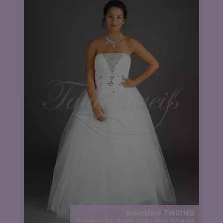
Brautkleid TW0114B
Prinzessin Tüll Glitzer Strass ohne Schleppe