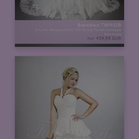
Brautkleid TW0132B
A-Linie Herzausschnitt Tüll Spitze Perlen Schleppe
Schnürung
nur 459,99 EUR