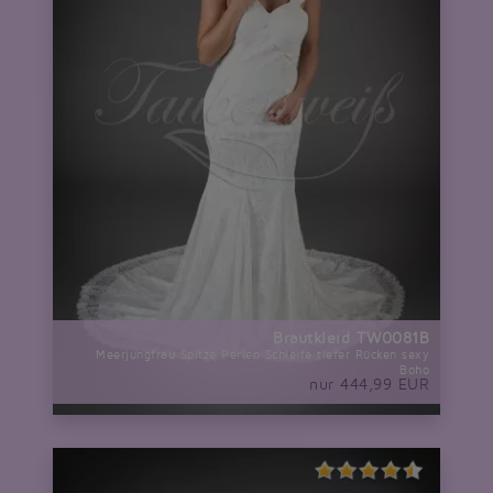
Brautkleid TW0081B
Meerjungfrau Spitze Perlen Schleife tiefer Rücken sexy
Boho
nur 444,99 EUR