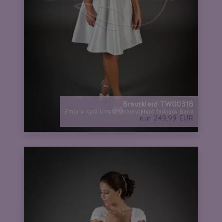
Brautkleid TW0031B
Empire kurz Umstandsbrautkleid farbiges Band
nur 249,99 EUR