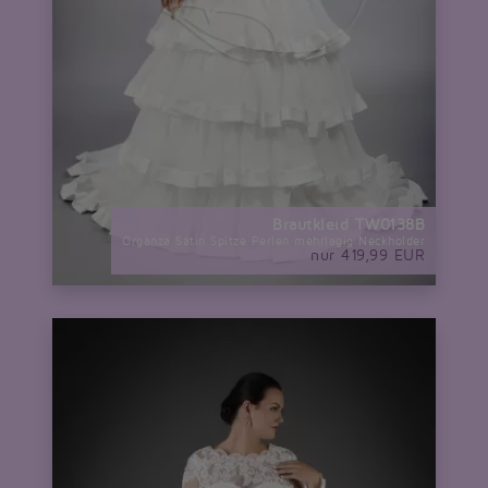
Brautkleid TW0138B
Organza Satin Spitze Perlen mehrlagig Neckholder
nur 419,99 EUR