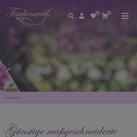
0
0
Startseite
Günstige maßgeschneiderte