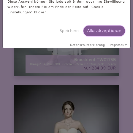
Diese Auswahl können Sie jederzeit ändern oder Ihre Einwilligung
widerrufen, indem Sie am Ende der Seite auf "Cookie-
Einstellungen" klicken.
Alle akzeptieren
Speichern
Datenschutzerklärung
Impressum
Brautkleid TW0173B
Übergröße Plus XXL Große Größe Chiffon pink Bolero
nur 284,99 EUR