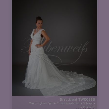
Brautkleid TW0056B
Meerjungfrau Spitze Strass abnehmbare Schleppe
spektakulär