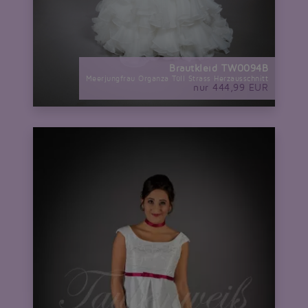
Brautkleid TW0094B
Meerjungfrau Organza Tüll Strass Herzausschnitt
nur 444,99 EUR