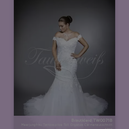
Brautkleid TW0071B
Meerjungfrau Tattoospitze Tüll Organza Carmenausschnitt
sexy