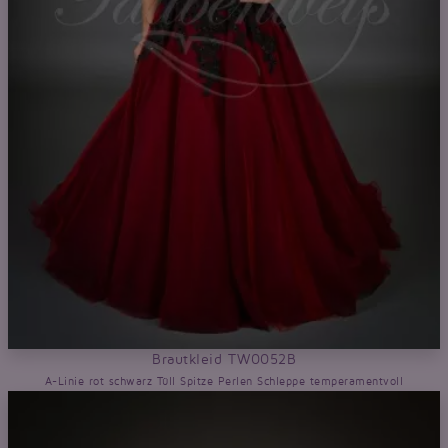
Brautkleid TW0052B
A-Linie rot schwarz Tüll Spitze Perlen Schleppe temperamentvoll