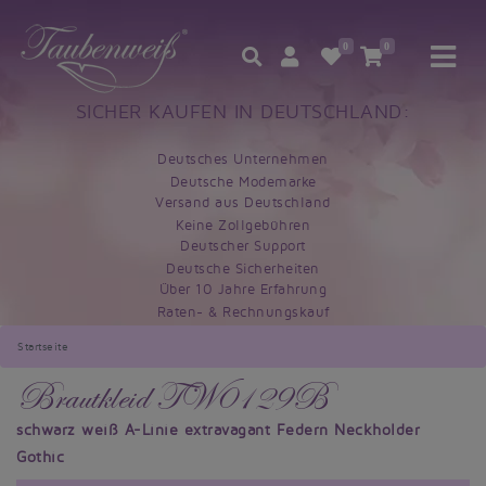
0
0
SICHER KAUFEN IN DEUTSCHLAND:
Deutsches Unternehmen
Deutsche Modemarke
Versand aus Deutschland
Keine Zollgebühren
Deutscher Support
Deutsche Sicherheiten
Über 10 Jahre Erfahrung
Raten- & Rechnungskauf
Startseite
Brautkleid TW0129B
schwarz weiß A-Linie extravagant Federn Neckholder
Gothic