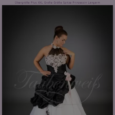
Übergröße Plus XXL Große Größe Spitze Prinzessin Langarm