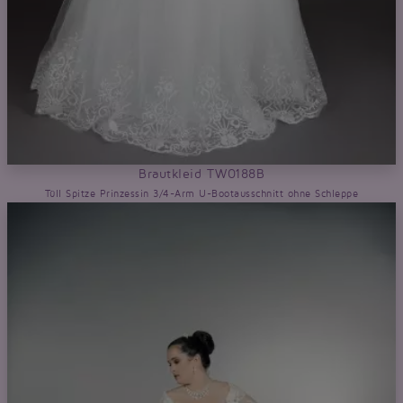
Brautkleid TW0188B
Tüll Spitze Prinzessin 3/4-Arm U-Bootausschnitt ohne Schleppe