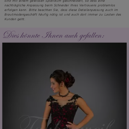
sind mit einem gewissen Spielraum geschneidert, so dass eine
nachträgliche Anpassung beim Schneider Ihres Vertrauens problemlos
erfolgen kann. Bitte beachten Sie, dass diese Detailanpassung auch im
Brautmodengeschäft häufig nötig ist und auch dort immer zu Lasten des
Kunden geht.
Dies könnte Ihnen auch gefallen: