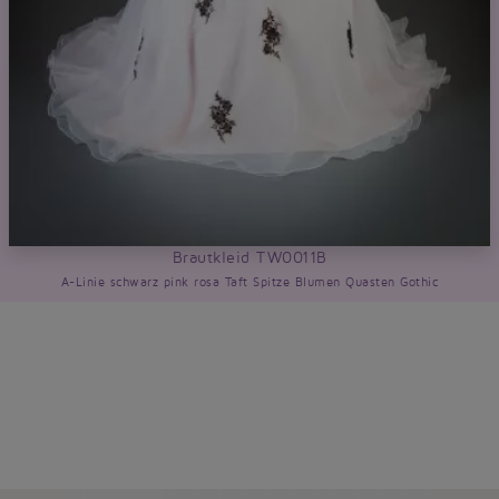
Brautkleid TW0011B
A-Linie schwarz pink rosa Taft Spitze Blumen Quasten Gothic