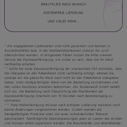
BRAUTKLEID NACH WUNSCH
KOSTENFREIE LIEFERUNG
UND VIELES MEHR...
* Die angegebenen Lieferzeiten sind nicht garantiert und können in
Ausnahmefällen bzw. in der Hochzeitshochsaison (Januar bis Juni)
überschritten werden. In dringenden Fällen nutzen Sie bitte unseren
Service der Expressanfertigung, um sicher zu sein, dass Sie Ihr Kleid
rechtzeitig erhalten.
** Sollte bei einer Expressanfertigung der unerwartete Fall eintreten, dass
die Übergabe an den Paketdienst nicht rechtzeitig erfolgt, können Sie,
solange wir die gekaufte Ware noch nicht an den Paketdienst übergeben
haben, trotz maßgerfertigter Ware von der Bestellung zurücktreten und
den vollen Kaufpreis erstatten bekommen. Die Taubenweiß GmbH behält
sich vor, die Bestellung nach Überprüfung der Machbarkeit der
Expressanfertigung innerhalb von 72 Stunden nach Bestelleingang zu
stornieren.
*** Trotz Maßanfertigung müssen nach erfolgter Lieferung meistens noch
kleine Änderungen vorgenommen werden. Zudem werden die
handgefertigten Produkte stets mit einer schneiderlichen Toleranz
geschneidert. Nachträgliche Detailanpassungen geen zu Lasten des Kunden
und müssen selbst organisiert werden. Die Brautkleider und Abendkleider