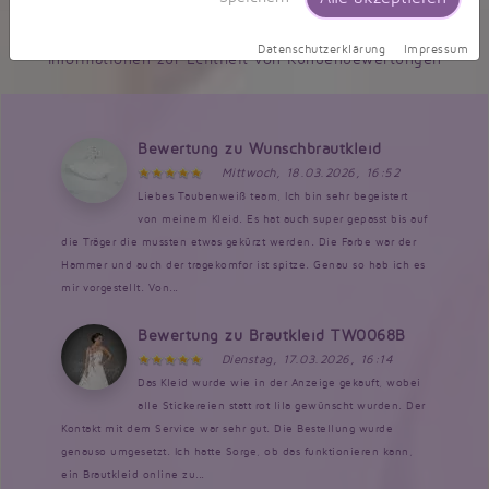
9,5/10 - 634 Bewertungen
Datenschutzerklärung
Impressum
Informationen zur Echtheit von Kundenbewertungen
Bewertung zu Wunschbrautkleid
Mittwoch, 18.03.2026, 16:52
Liebes Taubenweiß team, Ich bin sehr begeistert
von meinem Kleid. Es hat auch super gepasst bis auf
die Träger die mussten etwas gekürzt werden. Die Farbe war der
Hammer und auch der tragekomfor ist spitze. Genau so hab ich es
mir vorgestellt. Von...
Bewertung zu Brautkleid TW0068B
Dienstag, 17.03.2026, 16:14
Das Kleid wurde wie in der Anzeige gekauft, wobei
alle Stickereien statt rot lila gewünscht wurden. Der
Kontakt mit dem Service war sehr gut. Die Bestellung wurde
genauso umgesetzt. Ich hatte Sorge, ob das funktionieren kann,
ein Brautkleid online zu...