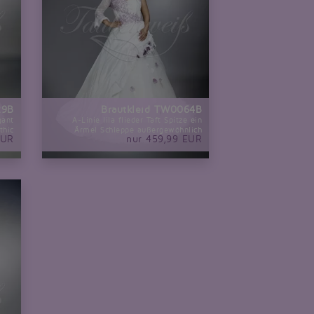
29B
Brautkleid TW0064B
gant
A-Linie lila flieder Taft Spitze ein
thic
Ärmel Schleppe außergewöhnlich
EUR
nur 459,99 EUR