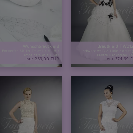
Wunschbrautkleid
Brautkleid TW01
Entwerfen Sie Ihr Traumkleid - wir
schwarz weiß A-Linie extrava
schneidern es für Sie!
Federn Neckholder Go
nur 269,00 EUR
nur 374,99 