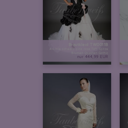
Brautkleid TW0011B
A-Linie schwarz pink rosa Taft Spitze
Blumen Quasten Gothic
nur 444,99 EUR