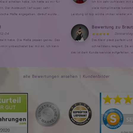
Kleid erhalten habe. Ich hatte es mir für
Ich bin sehr zufrieden mit
. Der Austausch lief super, sehr
viele Komplimente bekomme
falsche Maße angegeben, darauf wurde...
Leistung ist top würde immer wieder ein 
d
Bewertung zu Brau
 12:04
Donnerstag
estellt habe. Die Maße passen genau. Das
Das Kleid passt perfekt un
rmin unbeschadet bei mir an. Ich kann
schnellstens reagiert. Da w
das ist dem Kundenservice aufgefallen, v
alle Bewertungen ansehen
|
Kundenbilder