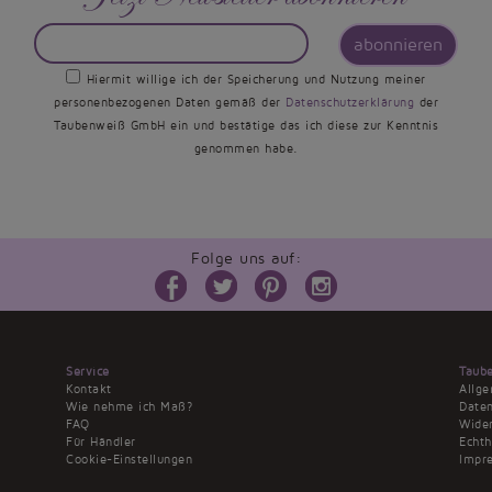
abonnieren
Hiermit willige ich der Speicherung und Nutzung meiner
personenbezogenen Daten gemäß der
Datenschutzerklärung
der
Taubenweiß GmbH ein und bestätige das ich diese zur Kenntnis
genommen habe.
Folge uns auf:
Service
Taub
Kontakt
Allg
Wie nehme ich Maß?
Daten
FAQ
Wider
Für Händler
Echt
Cookie-Einstellungen
Impr