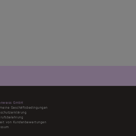
enweiss GmbH
emeine Geschäftsbedingungen
schutzerklärung
rufsbelehrung
heit von Kundenbewertungen
essum