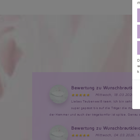
m
D
w
k
Bewertung zu Wunschbrautklei
Mittwoch, 18.03.2026, 1
Liebes Taubenweiß team, Ich bin sehr bege
super gepasst bis auf die Träger die musst
der Hammer und auch der tragekomfor ist spitze. Genau so
Bewertung zu Wunschbrautklei
Mittwoch, 04.03.2026, 1