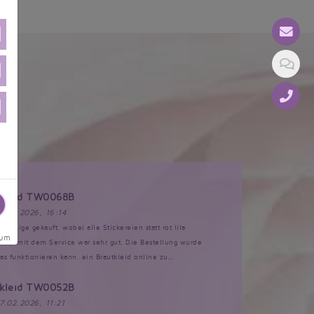
tkleid TW0068B
17.03.2026, 16:14
Anzeige gekauft, wobei alle Stickereien statt rot lila
sum
akt mit dem Service war sehr gut. Die Bestellung wurde
s funktionieren kann, ein Brautkleid online zu...
tkleid TW0052B
17.02.2026, 11:21