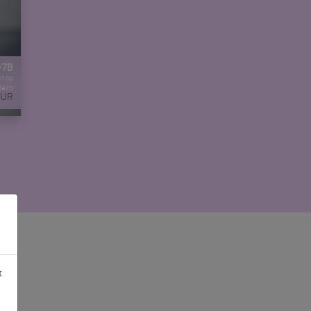
07B
rlos
lero
EUR
t