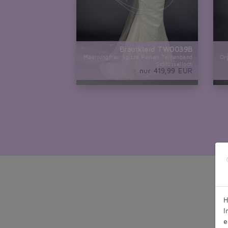
Brautkleid TW0039B
Meerjungfrau Spitze Perlen Taillenband
Or
Schlüsselloch
nur 419,99 EUR
H
I
e