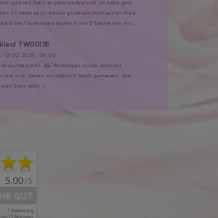
 dem schönen Kleid es passt perfekt und ich habe ganz
n Ich hatte es zu meiner goldenen Hochzeit an Preis
Kleid bei Taubenweis kaufen 5 von 5 Sterne von mir...
tkleid TW0011B
, 12.02.2026, 09:02
d ist wunderschön. Bei Rückfragen wurde jederzeit
ir leie sind, haben wir natürlich falsch gemessen, aber
ielen Dank dafür :)