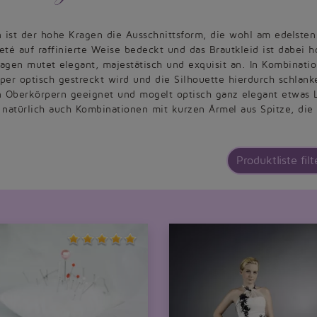
n ist der hohe Kragen die Ausschnittsform, die wohl am edelste
té auf raffinierte Weise bedeckt und das Brautkleid ist dabei 
ragen mutet elegant, majestätisch und exquisit an. In Kombinati
er optisch gestreckt wird und die Silhouette hierdurch schlanker
 Oberkörpern geeignet und mogelt optisch ganz elegant etwas L
h natürlich auch Kombinationen mit kurzen Ärmel aus Spitze, di
Produktliste filt