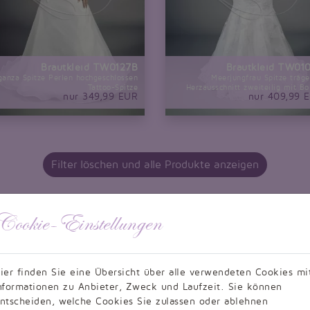
Brautkleid TW0127B
Brautkleid TW01
ganza Spitze Perlen hochgeschlossen
Meerjungfrau Spitze träge
Tattoo-Spitze
Herzausschnitt zweiteilig mit Bo
nur 349,99 EUR
nur 409,99 
Filter löschen und alle Produkte anzeigen
Cookie-Einstellungen
ier finden Sie eine Übersicht über alle verwendeten Cookies mi
nformationen zu Anbieter, Zweck und Laufzeit. Sie können
ntscheiden, welche Cookies Sie zulassen oder ablehnen