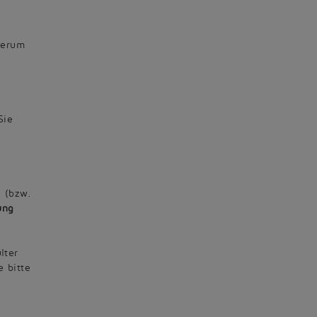
herum
Sie
n (bzw.
ung
lter
e bitte