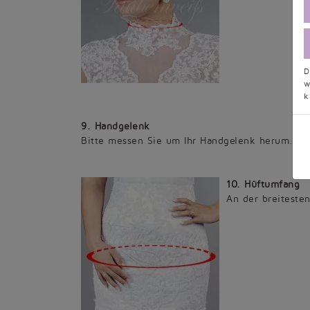
D
w
k
9. Handgelenk
Bitte messen Sie um Ihr Handgelenk herum.
10. Hüftumfang
An der breitesten