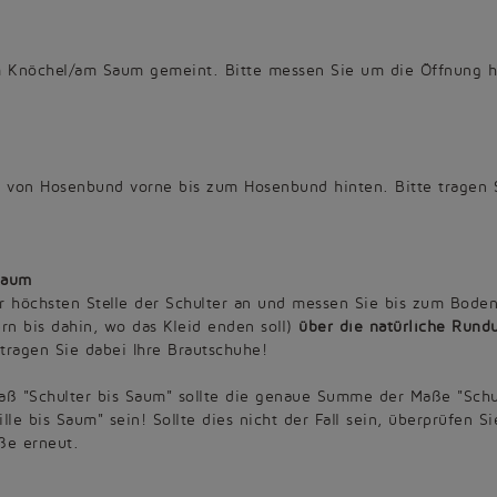
am Knöchel/am Saum gemeint. Bitte messen Sie um die Öffnung 
, von Hosenbund vorne bis zum Hosenbund hinten. Bitte tragen 
 Saum
r höchsten Stelle der Schulter an und messen Sie bis zum Bode
rn bis dahin, wo das Kleid enden soll)
über die natürliche Rund
tragen Sie dabei Ihre Brautschuhe!
ß "Schulter bis Saum" sollte die genaue Summe der Maße "Schu
ille bis Saum" sein! Sollte dies nicht der Fall sein, überprüfen Si
ße erneut.