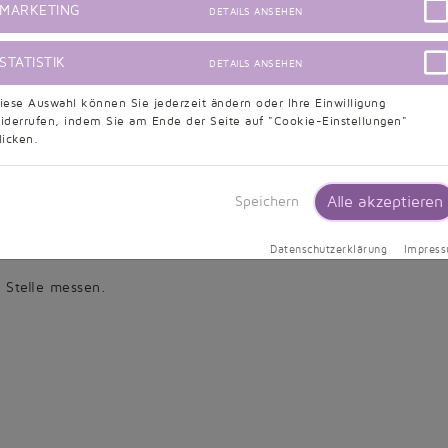
MARKETING
DETAILS ANSEHEN
STATISTIK
DETAILS ANSEHEN
iese Auswahl können Sie jederzeit ändern oder Ihre Einwilligung
iderrufen, indem Sie am Ende der Seite auf "Cookie-Einstellungen"
licken.
Alle akzeptieren
Speichern
Datenschutzerklärung
Impres
 Stelle messen.