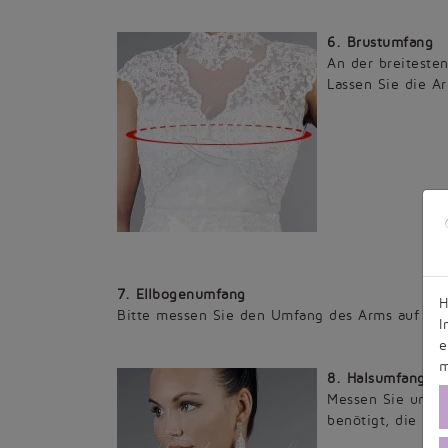
6. Brustumfang
An der breiteste
Lassen Sie die A
7. Ellbogenumfang
H
Bitte messen Sie den Umfang des Arms auf Höh
I
e
m
8. Halsumfang
Messen Sie um de
benötigt, die ei