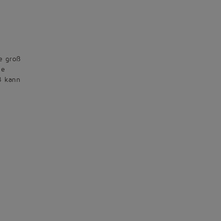
e groß
ie
ß kann