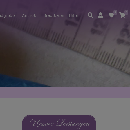
0
0
ndgrube
Anprobe
Brautbasar
Hilfe
Unsere Leistungen