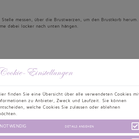
n Stelle messen, über die Brustwarzen, um den Brustkorb herum.
rme dabei locker nach unten hängen.
Cookie-Einstellungen
ier finden Sie eine Übersicht über alle verwendeten Cookies mi
e des Ellbogens mit gestrecktem Arm.
nformationen zu Anbieter, Zweck und Laufzeit. Sie können
ntscheiden, welche Cookies Sie zulassen oder ablehnen
öchten.
n Hals herum, aber nicht zu eng. Dieses Maß wird für Kleider
NOTWENDIG
DETAILS ANSEHEN
nen hohen Kragen haben oder ein zusätzliches Halsband.