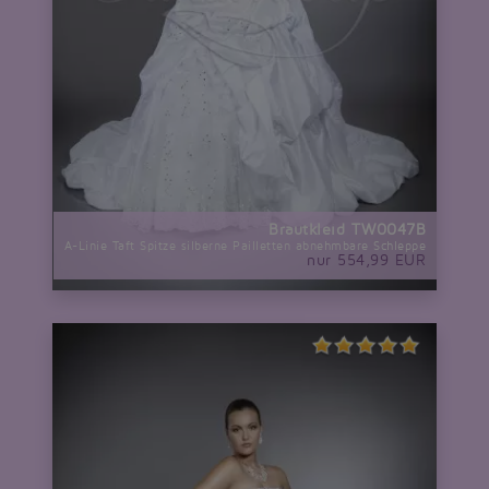
Brautkleid TW0047B
A-Linie Taft Spitze silberne Pailletten abnehmbare Schleppe
nur 554,99 EUR