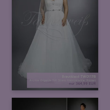
Brautkleid TW0117B
A-Linie Organza Tüll Strass transparenter Rücken
nur 364,99 EUR