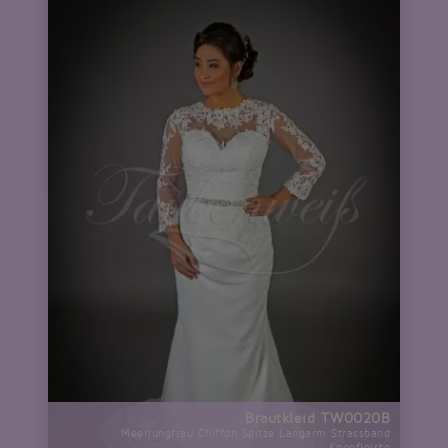
Brautkleid TW0020B
Meerjungfrau Chiffon Spitze Langarm Strassband
Knopfleiste