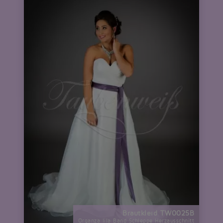
Brautkleid TW0025B
Organza lila Band Schleppe Herzausschnitt