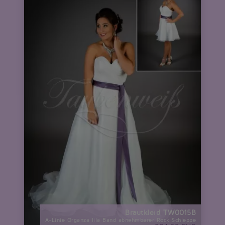
Brautkleid TW0015B
A-Linie Organza lila Band abnehmbarer Rock Schleppe