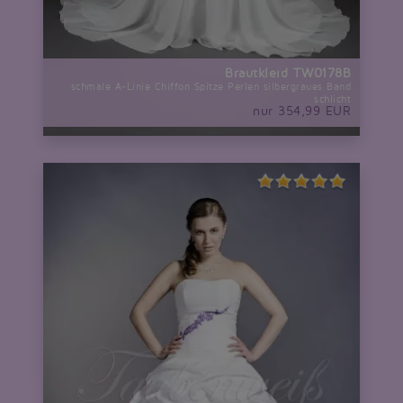
Brautkleid TW0178B
schmale A-Linie Chiffon Spitze Perlen silbergraues Band
schlicht
nur 354,99 EUR