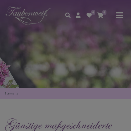
0
0
Startseite
Günstige maßgeschneiderte