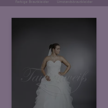
Farbige Brautkleider
Umstandsbrautkleider