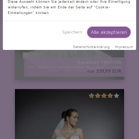
Diese Auswahl können Sie jederzeit ändern oder Ihre Einwilligung
widerrufen, indem Sie am Ende der Seite auf "Cookie-
Einstellungen" klicken.
Alle akzeptieren
Speichern
Datenschutzerklärung
Impressum
Brautkleid TW0103B
Taft trägerlos Perlen rosa Blumen Beinschlitz Schleppe
nur 339,99 EUR