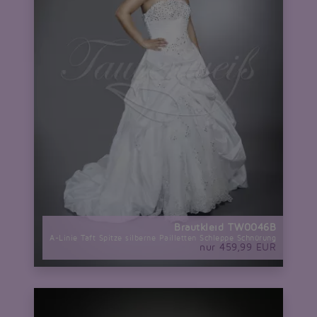
Brautkleid TW0046B
A-Linie Taft Spitze silberne Pailletten Schleppe Schnürung
nur 459,99 EUR