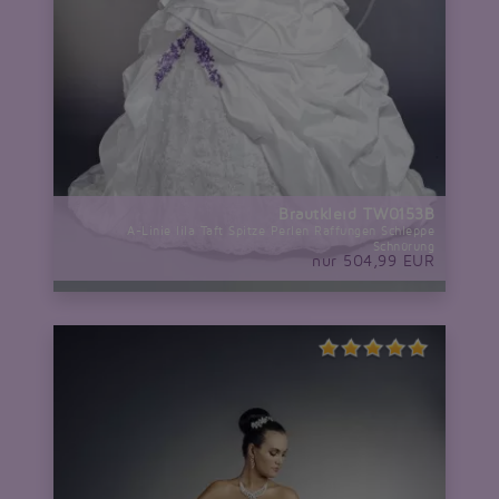
Brautkleid TW0153B
A-Linie lila Taft Spitze Perlen Raffungen Schleppe
Schnürung
nur 504,99 EUR