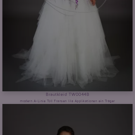
Brautkleid TW0044B
modern A-Linie Tüll Fransen lila Applikationen ein Träger