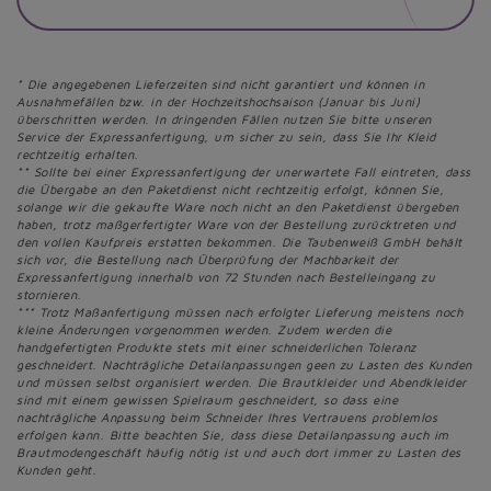
* Die angegebenen Lieferzeiten sind nicht garantiert und können in
Ausnahmefällen bzw. in der Hochzeitshochsaison (Januar bis Juni)
überschritten werden. In dringenden Fällen nutzen Sie bitte unseren
Service der Expressanfertigung, um sicher zu sein, dass Sie Ihr Kleid
rechtzeitig erhalten.
** Sollte bei einer Expressanfertigung der unerwartete Fall eintreten, dass
die Übergabe an den Paketdienst nicht rechtzeitig erfolgt, können Sie,
solange wir die gekaufte Ware noch nicht an den Paketdienst übergeben
haben, trotz maßgerfertigter Ware von der Bestellung zurücktreten und
den vollen Kaufpreis erstatten bekommen. Die Taubenweiß GmbH behält
sich vor, die Bestellung nach Überprüfung der Machbarkeit der
Expressanfertigung innerhalb von 72 Stunden nach Bestelleingang zu
stornieren.
*** Trotz Maßanfertigung müssen nach erfolgter Lieferung meistens noch
kleine Änderungen vorgenommen werden. Zudem werden die
handgefertigten Produkte stets mit einer schneiderlichen Toleranz
geschneidert. Nachträgliche Detailanpassungen geen zu Lasten des Kunden
und müssen selbst organisiert werden. Die Brautkleider und Abendkleider
sind mit einem gewissen Spielraum geschneidert, so dass eine
nachträgliche Anpassung beim Schneider Ihres Vertrauens problemlos
erfolgen kann. Bitte beachten Sie, dass diese Detailanpassung auch im
Brautmodengeschäft häufig nötig ist und auch dort immer zu Lasten des
Kunden geht.