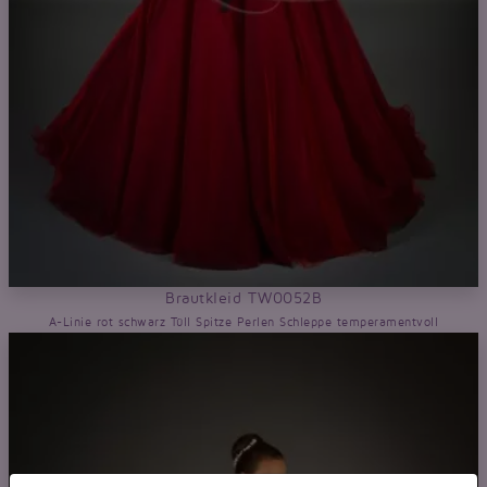
Brautkleid TW0052B
A-Linie rot schwarz Tüll Spitze Perlen Schleppe temperamentvoll