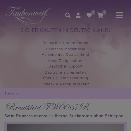
0
0
SICHER KAUFEN IN DEUTSCHLAND:
Deutsches Unternehmen
Deutsche Modemarke
Versand aus Deutschland
Keine Zollgebühren
Deutscher Support
Deutsche Sicherheiten
Über 10 Jahre Erfahrung
Raten- & Rechnungskauf
Startseite
Brautkleid TW0067B
Satin Prinzessinnenstil silberne Stickereien ohne Schleppe