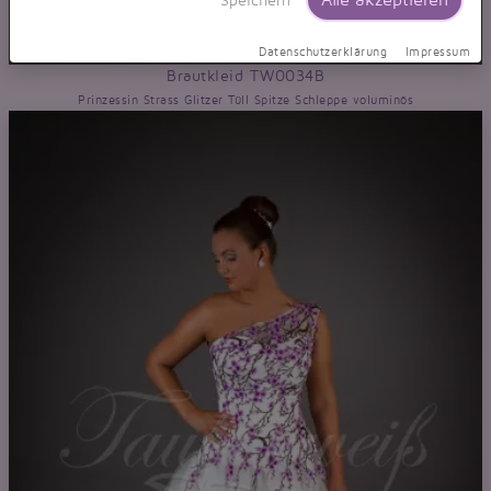
Alle akzeptieren
Speichern
Datenschutzerklärung
Impressum
Brautkleid TW0034B
Prinzessin Strass Glitzer Tüll Spitze Schleppe voluminös