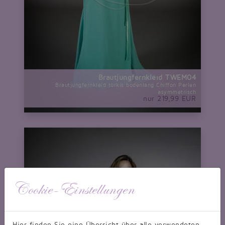
Brautjungfernkleid TWEM04
Brautjungfernkleid türkis bodenlang Chiffon Perlen
asymmetrisch
nur 219,99 EUR
Cookie-Einstellungen
Hier finden Sie eine Übersicht über alle verwendeten