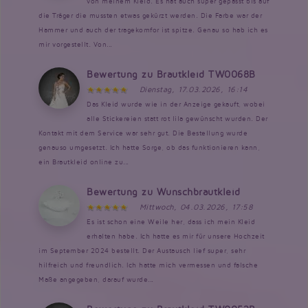
von meinem Kleid. Es hat auch super gepasst bis auf
die Träger die mussten etwas gekürzt werden. Die Farbe war der
Hammer und auch der tragekomfor ist spitze. Genau so hab ich es
mir vorgestellt. Von...
Bewertung zu Brautkleid TW0068B
Dienstag, 17.03.2026, 16:14
Das Kleid wurde wie in der Anzeige gekauft, wobei
alle Stickereien statt rot lila gewünscht wurden. Der
Kontakt mit dem Service war sehr gut. Die Bestellung wurde
genauso umgesetzt. Ich hatte Sorge, ob das funktionieren kann,
ein Brautkleid online zu...
Bewertung zu Wunschbrautkleid
Mittwoch, 04.03.2026, 17:58
Es ist schon eine Weile her, dass ich mein Kleid
erhalten habe. Ich hatte es mir für unsere Hochzeit
im September 2024 bestellt. Der Austausch lief super, sehr
hilfreich und freundlich. Ich hatte mich vermessen und falsche
Maße angegeben, darauf wurde...