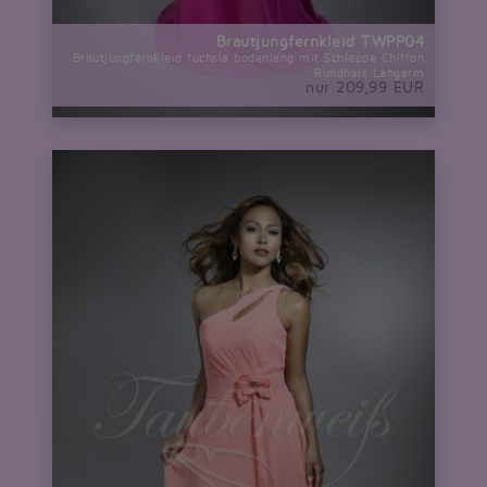
Brautjungfernkleid TWPP04
Brautjungfernkleid fuchsia bodenlang mit Schleppe Chiffon
Rundhals Langarm
nur 209,99 EUR