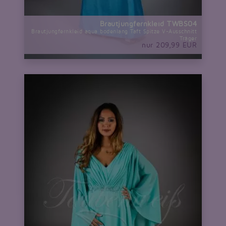
Brautjungfernkleid TWBS04
Brautjungfernkleid aqua bodenlang Taft Spitze V-Ausschnitt
Träger
nur 209,99 EUR