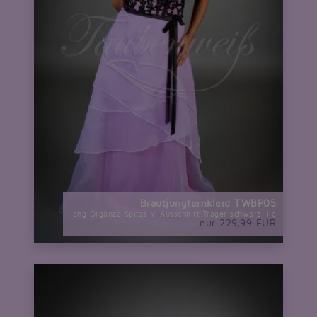
Brautjungfernkleid TWBP05
lang Organza Spitze V-Ausschnitt Träger schwarz lila
nur 229,99 EUR