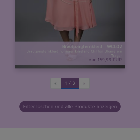
Brautjungfernkleid TWCL02
Brautjungfernkleid hummer knielang Chiffon Blume ein
Träger
nur 159,99 EUR
«
1 / 3
»
Filter löschen und alle Produkte anzeigen