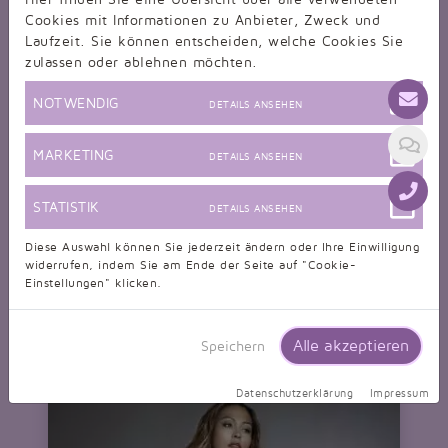
Cookies mit Informationen zu Anbieter, Zweck und
Laufzeit. Sie können entscheiden, welche Cookies Sie
zulassen oder ablehnen möchten.
NOTWENDIG
DETAILS ANSEHEN
MARKETING
DETAILS ANSEHEN
STATISTIK
DETAILS ANSEHEN
Diese Auswahl können Sie jederzeit ändern oder Ihre Einwilligung
Brautjungfernkleid TWPP01
widerrufen, indem Sie am Ende der Seite auf "Cookie-
Brautjungfernkleid fuchsia knielang Chiffon V-Ausschnitt
Einstellungen" klicken.
Kurzarm
nur 179,99 EUR
Alle akzeptieren
Speichern
Datenschutzerklärung
Impressum