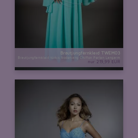
Brautjungfernkleid TWEM03
Brautjungfernkleid türkis bodenlang Chiffon Perlen Langarm
nur 219,99 EUR