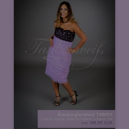
Brautjungfernkleid TWBP01
Organza Spitze trägerlos Volants schwarz lila
nur 184,99 EUR