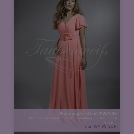
Brautjungfernkleid TWCL05
Brautjungfernkleid hummer bodenlang Chiffon Blume
Kurzarm
nur 194,99 EUR