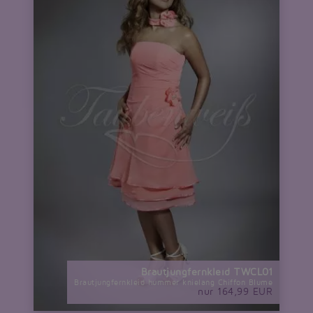
Brautjungfernkleid TWCL01
Brautjungfernkleid hummer knielang Chiffon Blume
nur 164,99 EUR