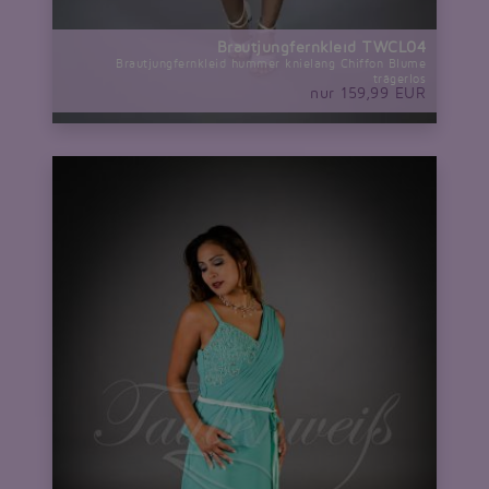
Brautjungfernkleid TWCL04
Brautjungfernkleid hummer knielang Chiffon Blume
trägerlos
nur 159,99 EUR