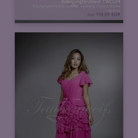
Brautjungfernkleid TWCL04
Brautjungfernkleid hummer knielang Chiffon Blume
trägerlos
nur 159,99 EUR