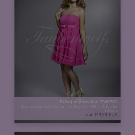
Brautjungfernkleid TWPP02
Brautjungfernkleid fuchsia mini Babydoll Chiffon trägerlos
Schleife
nur 149,99 EUR