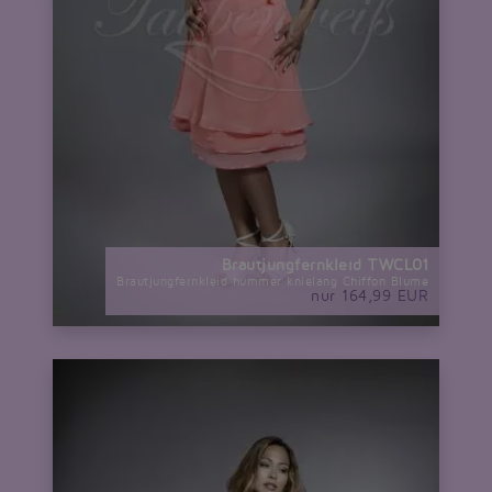
Brautjungfernkleid TWCL01
Brautjungfernkleid hummer knielang Chiffon Blume
nur 164,99 EUR