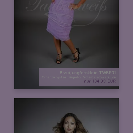
Brautjungfernkleid TWBP01
Organza Spitze trägerlos Volants schwarz lila
nur 184,99 EUR