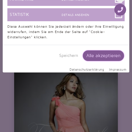
STATISTIK
DETAILS ANSEHEN
Diese Auswahl können Sie jederzeit ändern oder Ihre Einwilligung
widerrufen, indem Sie am Ende der Seite auf "Cookie-
Brautjungfernkleid TWBP04
Einstellungen" klicken.
Organza Spitze Ärmel schwarz lila Herzausschnitt
nur 184,99 EUR
Alle akzeptieren
Speichern
Datenschutzerklärung
Impressum