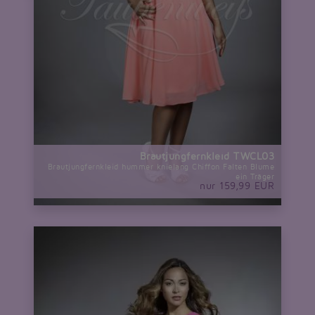
Brautjungfernkleid TWCL03
Brautjungfernkleid hummer knielang Chiffon Falten Blume
ein Träger
nur 159,99 EUR