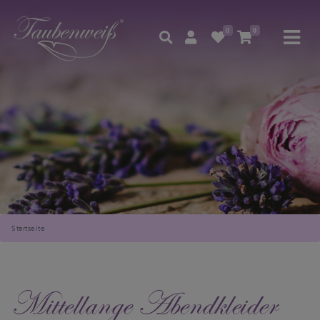
0
0
Startseite
Mittellange Abendkleider