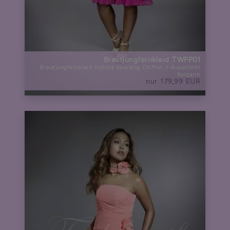
Brautjungfernkleid TWPP01
Brautjungfernkleid fuchsia knielang Chiffon V-Ausschnitt
Kurzarm
nur 179,99 EUR