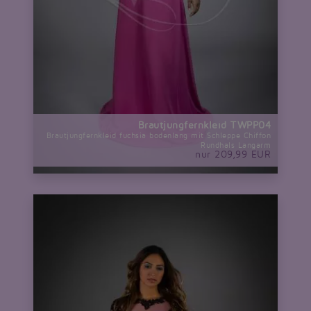
Brautjungfernkleid TWPP04
Brautjungfernkleid fuchsia bodenlang mit Schleppe Chiffon
Rundhals Langarm
nur 209,99 EUR