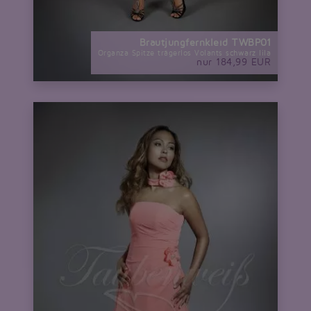
Brautjungfernkleid TWBP01
Organza Spitze trägerlos Volants schwarz lila
nur 184,99 EUR