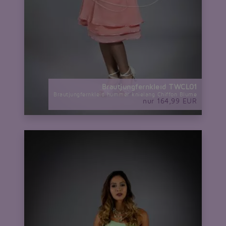
Brautjungfernkleid TWCL01
Brautjungfernkleid hummer knielang Chiffon Blume
nur 164,99 EUR