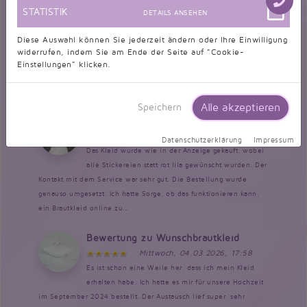
Bewertung zu Wunschbrautkleid
STATISTIK
DETAILS ANSEHEN
Mittwoch, 18.03.2026, 16:52
Liebes Taubenweiß team, Ich bin sehr begeistert
Diese Auswahl können Sie jederzeit ändern oder Ihre Einwilligung
von meinem Kleid. Es hat auch super gepasst bis auf
widerrufen, indem Sie am Ende der Seite auf "Cookie-
die Träger die mussten etwas gekürzt werden. Die Farbe war der
Einstellungen" klicken.
Hammer und auch der tragekomfor ist spitze. Genau so hab ich es
mir vorgestellt. Von...
Alle akzeptieren
Speichern
Bewertung zu Brautkleid TW0068B
Dienstag, 17.03.2026, 16:14
Datenschutzerklärung
Impressum
Das Kleid wurde wie in der Anzeige gekauft, wobei
alle Stickereien statt rot lila gewünscht wurden. Der
Kontakt mit dem Service war sehr gut. Die Bestellung wurde
genauso umgesetzt. Ich hatte Sorge, ob das funktionieren kann,
ein Brautkleid online zu...
Bewertung zu Wunschbrautkleid
Mittwoch, 04.03.2026, 17:58
Es ist schon eine Weile her, dass ich mein Kleid
erhalten habe. Ich hatte es mir für unsere Hochzeit
im September 2024 bestellt. Der Austausch lief super, sehr