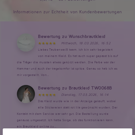
Informationen zur Echtheit von Kundenbewertungen
Bewertung zu Wunschbrautkleid
Mittwoch, 18.03.2026, 16:52
Liebes Taubenweiß team, Ich bin sehr begeistert
von meinem Kleid. Es hat auch super gepasst bis auf
die Träger die mussten etwas gekürzt werden. Die Farbe war der
Hammer und auch der tragekomfor ist spitze. Genau so hab ich es
mir vorgestellt. Von...
Bewertung zu Brautkleid TW0068B
Dienstag, 17.03.2026, 16:14
Das Kleid wurde wie in der Anzeige gekauft, wobei
alle Stickereien statt rot lila gewünscht wurden. Der
Kontakt mit dem Service war sehr gut. Die Bestellung wurde
genauso umgesetzt. Ich hatte Sorge, ob das funktionieren kann,
ein Brautkleid online zu...