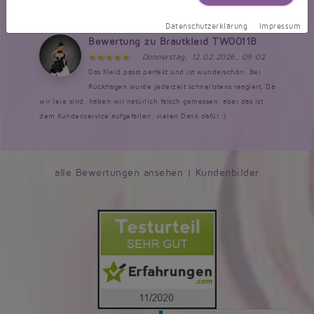
kann es jedem Empfehlen. Preis Leistung einfach TOP!
Datenschutzerklärung
Impressum
Bewertung zu Brautkleid TW0011B
Donnerstag, 12.02.2026, 09:02
Das Kleid passt perfekt und ist wunderschön. Bei
Rückfragen wurde jederzeit schnellstens reagiert. Da
wir leie sind, haben wir natürlich falsch gemessen, aber das ist
dem Kundenservice aufgefallen, vielen Dank dafür :)
alle Bewertungen ansehen
|
Kundenbilder