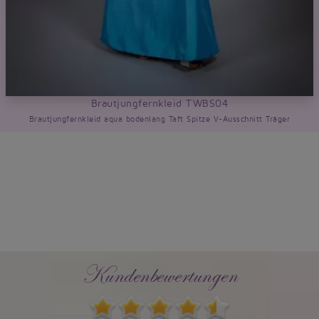
Brautjungfernkleid TWBS04
Brautjungfernkleid aqua bodenlang Taft Spitze V-Ausschnitt Träger
Kundenbewertungen