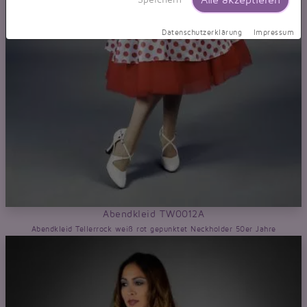
Datenschutzerklärung
Impressum
Abendkleid TW0012A
Abendkleid Tellerrock weiß rot gepunktet Neckholder 50er Jahre