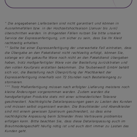
* Die angegebenen Lieferzeiten sind nicht garantiert und können in
Ausnahmefällen bzw. in der Hochzeitshochsaison (Januar bis Juni)
überschritten werden. In dringenden Fällen nutzen Sie bitte unseren
Service der Expressanfertigung, um sicher zu sein, dass Sie Ihr Kleid
rechtzeitig erhalten.
** Sollte bei einer Expressanfertigung der unerwartete Fall eintreten, dass
die Übergabe an den Paketdienst nicht rechtzeitig erfolgt, können Sie,
solange wir die gekaufte Ware noch nicht an den Paketdienst übergeben
haben, trotz maßgerfertigter Ware von der Bestellung zurücktreten und
den vollen Kaufpreis erstatten bekommen. Die Taubenweiß GmbH behält
sich vor, die Bestellung nach Überprüfung der Machbarkeit der
Expressanfertigung innerhalb von 72 Stunden nach Bestelleingang zu
stornieren.
*** Trotz Maßanfertigung müssen nach erfolgter Lieferung meistens noch
kleine Änderungen vorgenommen werden. Zudem werden die
handgefertigten Produkte stets mit einer schneiderlichen Toleranz
geschneidert. Nachträgliche Detailanpassungen geen zu Lasten des Kunden
und müssen selbst organisiert werden. Die Brautkleider und Abendkleider
sind mit einem gewissen Spielraum geschneidert, so dass eine
nachträgliche Anpassung beim Schneider Ihres Vertrauens problemlos
erfolgen kann. Bitte beachten Sie, dass diese Detailanpassung auch im
Brautmodengeschäft häufig nötig ist und auch dort immer zu Lasten des
Kunden geht.