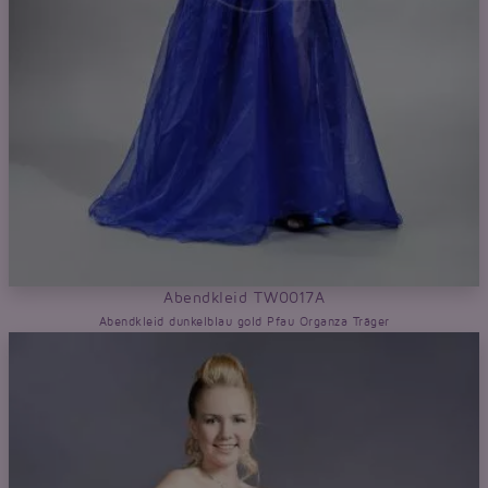
Abendkleid TW0017A
Abendkleid dunkelblau gold Pfau Organza Träger