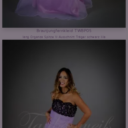
Brautjungfernkleid TWBP05
lang Organza Spitze V-Ausschnitt Träger schwarz lila