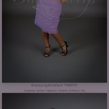
Brautjungfernkleid TWBP01
Organza Spitze trägerlos Volants schwarz lila