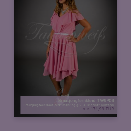
Brautjungfernkleid TWSP03
Brautjungfernkleid pink mehrlagig V-Ausschnitt Kurzarm
nur 174,99 EUR