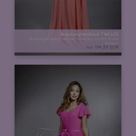
Brautjungfernkleid TWCL05
Brautjungfernkleid hummer bodenlang Chiffon Blume
Kurzarm
nur 194,99 EUR