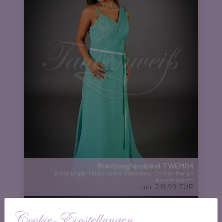
Brautjungfernkleid TWEM04
Brautjungfernkleid türkis bodenlang Chiffon Perlen
asymmetrisch
nur 219,99 EUR
Cookie-Einstellungen