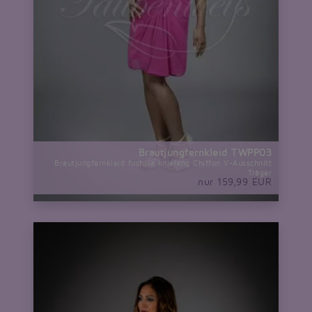
Brautjungfernkleid TWPP03
Brautjungfernkleid fuchsia knielang Chiffon V-Ausschnitt
Träger
nur 159,99 EUR