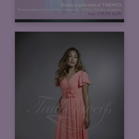
Brautjungfernkleid TWEM03
Brautjungfernkleid türkis bodenlang Chiffon Perlen Langarm
nur 219,99 EUR