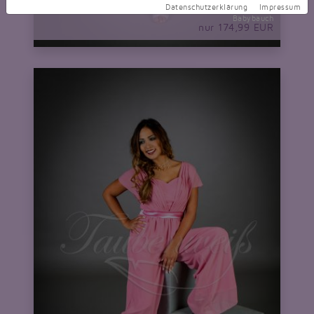
Datenschutzerklärung
Impressum
Brautjungfernkleid pink Babydoll Langarm Empire
Babybauch
nur 174,99 EUR