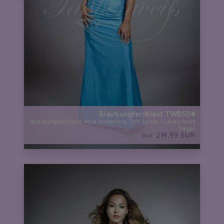
Brautjungfernkleid TWBS04
Brautjungfernkleid aqua bodenlang Taft Spitze V-Ausschnitt
Träger
nur 214,99 EUR