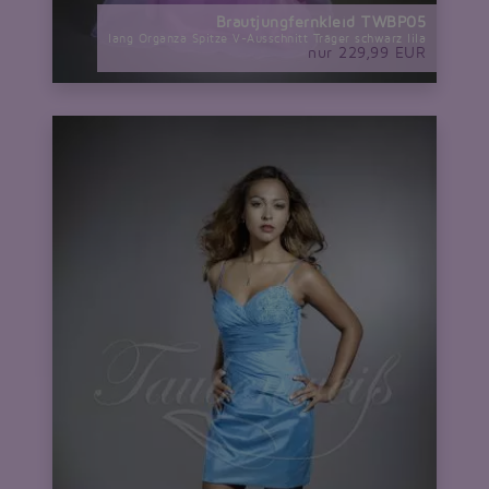
Brautjungfernkleid TWBP05
lang Organza Spitze V-Ausschnitt Träger schwarz lila
nur 229,99 EUR