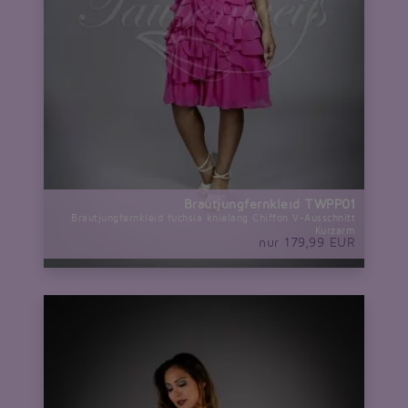
Brautjungfernkleid TWPP01
Brautjungfernkleid fuchsia knielang Chiffon V-Ausschnitt
Kurzarm
nur 179,99 EUR