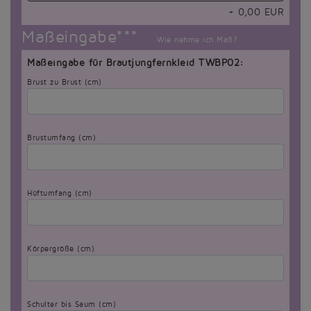
+
0,00
EUR
Maßeingabe***
Wie nehme ich Maß?
Maßeingabe für Brautjungfernkleid TWBP02:
Brust zu Brust (cm)
Brustumfang (cm)
Hüftumfang (cm)
Körpergröße (cm)
Schulter bis Saum (cm)