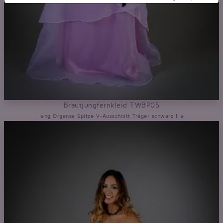
Brautjungfernkleid TWBP05
lang Organza Spitze V-Ausschnitt Träger schwarz lila