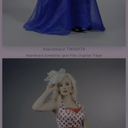
Abendkleid TW0017A
Abendkleid dunkelblau gold Pfau Organza Träger