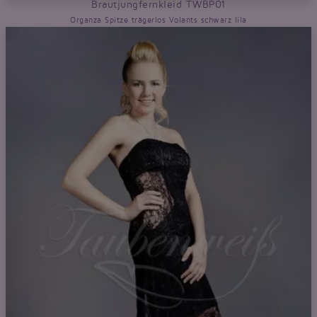
Brautjungfernkleid TWBP01
Organza Spitze trägerlos Volants schwarz lila