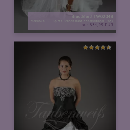
Brautkleid TW0204B
Vokuhila Tüll Spitze Standesamt abnehmbarer Rock
nur 334,99 EUR