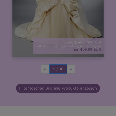
Brautkleid TW0116B
Taft Tüll Drapierungen Raffungen champagner
nur 409,99 EUR
«
4 / 16
»
Filter löschen und alle Produkte anzeigen