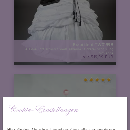
Brautkleid TW0199B
A-Linie Taft schwarz weiß silberne Stickerei Schnürung
Schleppe
nur 519,99 EUR
Cookie-Einstellungen
Hier finden Sie eine Übersicht über alle verwendeten