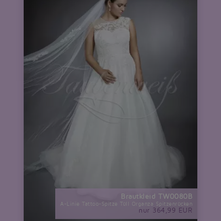
Brautkleid TW0080B
A-Linie Tattoo-Spitze Tüll Organza Spitzenrücken
nur 364,99 EUR