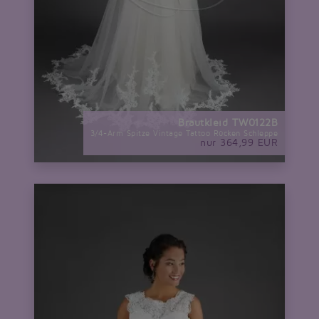
Brautkleid TW0122B
3/4-Arm Spitze Vintage Tattoo Rücken Schleppe
nur 364,99 EUR