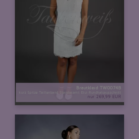
Brautkleid TW0074B
kurz Spitze Taillenband Standesamt Etui Rundhalsausschnitt
nur 269,99 EUR