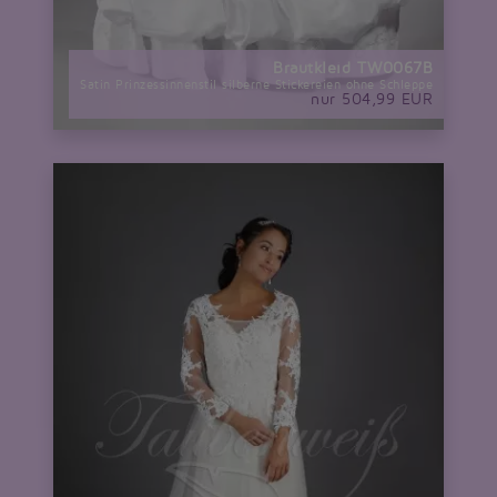
Brautkleid TW0067B
Satin Prinzessinnenstil silberne Stickereien ohne Schleppe
nur 504,99 EUR