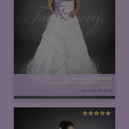
Brautkleid TW0189B
A-Linie lila Organza Spitze Perlen Schleppe Schnürung
Halsband
nur 409,99 EUR