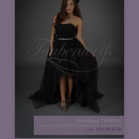
Brautkleid TW0051B
schwarz Vokuhila Tüll Schleppe Rock Punk Gothic
nur 294,99 EUR