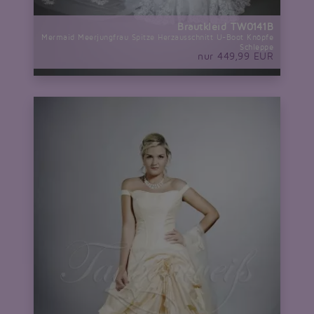
Brautkleid TW0141B
Mermaid Meerjungfrau Spitze Herzausschnitt U-Boot Knöpfe
Schleppe
nur 449,99 EUR