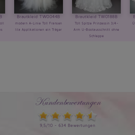
B
Brautkleid TW0044B
Brautkleid TW0188B
üll
modern A-Linie Tüll Fransen
Tüll Spitze Prinzessin 3/4-
Ü
ös
lila Applikationen ein Träger
Arm U-Bootausschnitt ohne
Schleppe
Kundenbewertungen
9,5/10 - 634 Bewertungen