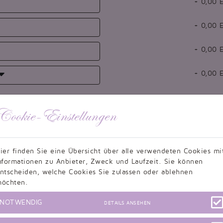
+
0,00
E
+
0,00
E
+
0,00
E
+
0,00
E
Cookie-Einstellungen
+
0,00
E
ier finden Sie eine Übersicht über alle verwendeten Cookies mi
nformationen zu Anbieter, Zweck und Laufzeit. Sie können
ntscheiden, welche Cookies Sie zulassen oder ablehnen
Bizeps (cm)
Brust zu Brust (cm)
öchten.
NOTWENDIG
DETAILS ANSEHEN
Körpergröße (cm)
Schulter bis Saum (cm)