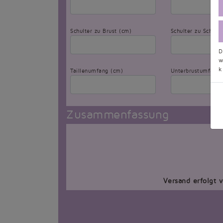
Schulter zu Brust (cm)
Schulter zu Schult
D
w
k
Taillenumfang (cm)
Unterbrustumfang 
Zusammenfassung
Versand erfolgt 