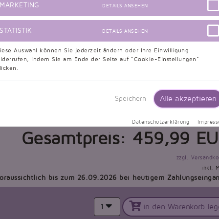
MARKETING
DETAILS ANSEHEN
STATISTIK
er (cm)
Schulter zur Taille (cm)
Taille bis Saum (cm)
DETAILS ANSEHEN
iese Auswahl können Sie jederzeit ändern oder Ihre Einwilligung
iderrufen, indem Sie am Ende der Seite auf "Cookie-Einstellungen"
licken.
(cm)
Überbrustumfang (cm)
Alle akzeptieren
Speichern
Datenschutzerklärung
Impres
Gesamtpreis:
459,99
EU
zzgl. Versandko
inkl. 
voraussichtlich bis zum 26.09.2026 bei heutigem Zahlungseinga
1
in den Warenkorb leg