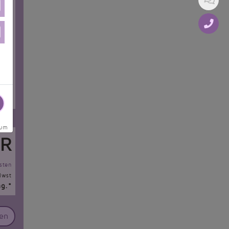
sum
R
sten
Mwst
ng.*
en