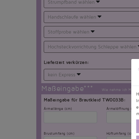
Strumpfband wählen
Handschlaufe wählen
Stoffprobe wählen
Hochsteckvorrichtung Schleppe wählen
Lieferzeit verkürzen:
kein Express
Maßeingabe***
Wie nehme ich Maß?
H
Maßeingabe für Brautkleid TW0033B:
I
e
Ärmellänge (cm)
Ärmelöffnung (cm)
m
Brustumfang (cm)
Hüftumfang (cm)