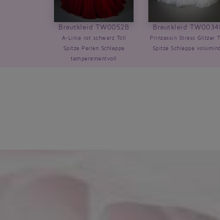
Brautkleid TW0052B
Brautkleid TW0034
A-Linie rot schwarz Tüll
Prinzessin Strass Glitzer T
Spitze Perlen Schleppe
Spitze Schleppe volumin
temperamentvoll