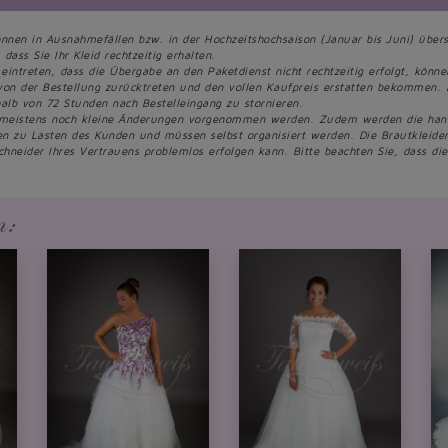
önnen in Ausnahmefällen bzw. in der Hochzeitshochsaison (Januar bis Juni) übers
dass Sie Ihr Kleid rechtzeitig erhalten.
 eintreten, dass die Übergabe an den Paketdienst nicht rechtzeitig erfolgt, könn
von der Bestellung zurücktreten und den vollen Kaufpreis erstatten bekommen. 
alb von 72 Stunden nach Bestelleingang zu stornieren.
 meistens noch kleine Änderungen vorgenommen werden. Zudem werden die handge
een zu Lasten des Kunden und müssen selbst organisiert werden. Die Brautkleid
chneider Ihres Vertrauens problemlos erfolgen kann. Bitte beachten Sie, dass d
n: