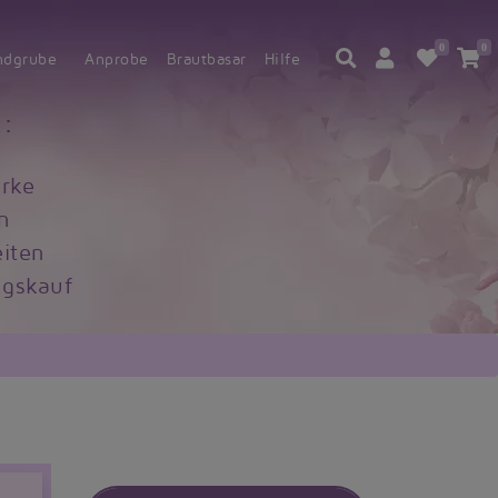
0
0
ndgrube
Anprobe
Brautbasar
Hilfe
:
rke
n
iten
gskauf