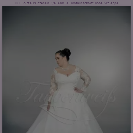
Tüll Spitze Prinzessin 3/4-Arm U-Bootausschnitt ohne Schleppe