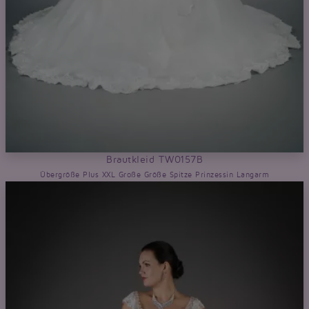
Brautkleid TW0157B
Übergröße Plus XXL Große Größe Spitze Prinzessin Langarm