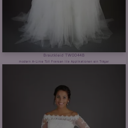
Brautkleid TW0044B
modern A-Linie Tüll Fransen lila Applikationen ein Träger