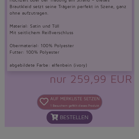
Hochzeit oder der Trauung am Strand – dieses
Brautkleid setzt seine Trägerin perfekt in Szene, ganz
ohne aufzutragen.
Material: Satin und Tüll
Mit seitlichem Reißverschluss
Obermaterial: 100% Polyester
Futter: 100% Polyester
abgebildete Farbe: elfenbein (ivory)
nur 259,99 EUR
AUF MERKLISTE SETZEN
1
Besuchern gefällt dieses Produkt
BESTELLEN