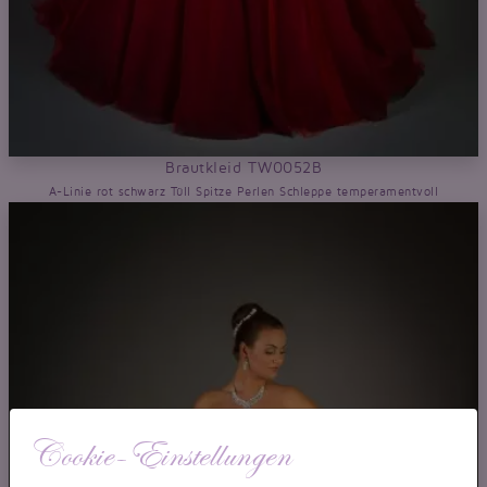
Brautkleid TW0052B
A-Linie rot schwarz Tüll Spitze Perlen Schleppe temperamentvoll
Cookie-Einstellungen