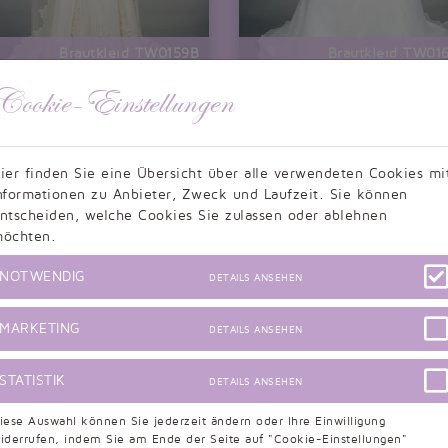
Brautkleid TW0159B
Brautkleid TW01
Übergröße Plus XXL Große Größe
Übergröße Plus XXL Große G
Spitze Glockenärmel Trompete
Organza schlicht A-L
Cookie-Einstellungen
nur 504,99 EUR
nur 369,99 
«
1
2
3
4
5
6
7
8
...
11
12
»
ier finden Sie eine Übersicht über alle verwendeten Cookies mi
nformationen zu Anbieter, Zweck und Laufzeit. Sie können
ntscheiden, welche Cookies Sie zulassen oder ablehnen
öchten.
Filter löschen und alle Produkte anzeigen
NOTWENDIG
DETAILS ANSEHEN
MARKETING
DETAILS ANSEHEN
STATISTIK
DETAILS ANSEHEN
iese Auswahl können Sie jederzeit ändern oder Ihre Einwilligung
iderrufen, indem Sie am Ende der Seite auf "Cookie-Einstellungen"