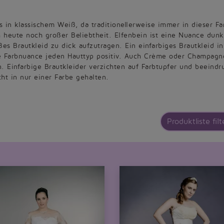
ts in klassischem Weiß, da traditionellerweise immer in dieser F
h heute noch großer Beliebtheit. Elfenbein ist eine Nuance dunk
s Brautkleid zu dick aufzutragen. Ein einfarbiges Brautkleid i
me Farbnuance jeden Hauttyp positiv. Auch Crème oder Champagn
en. Einfarbige Brautkleider verzichten auf Farbtupfer und beeind
cht in nur einer Farbe gehalten.
Produktliste filt