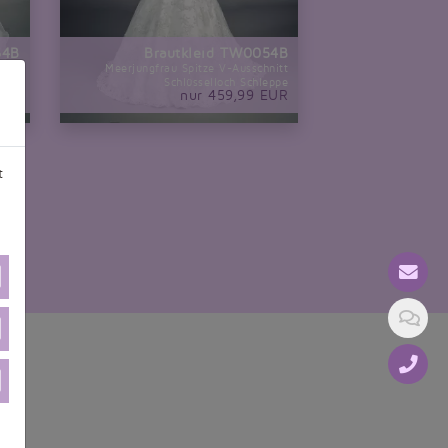
64B
Brautkleid TW0054B
röße
Meerjungfrau Spitze V-Ausschnitt
inie
Schlüsselloch Schleppe
EUR
nur 459,99 EUR
t