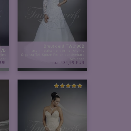
Brautkleid TW0198B
47B
asymmetrisch ein Ärmel A-Linie
rlen
Organza Tüll Spitze Perlen abnehmbare
gner
Schleppe
EUR
nur 434,99 EUR