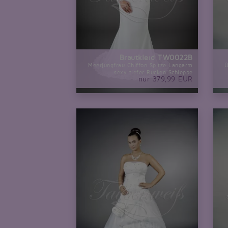
Brautkleid TW0022B
Meerjungfrau Chiffon Spitze Langarm
Ü
sexy tiefer Rücken Schleppe
nur 379,99 EUR