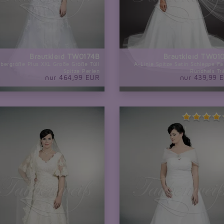
Brautkleid TW0174B
Brautkleid TW01
bergröße Plus XXL Große Größe Tüll
A-Linie Spitze Satin Schleppe Fa
Spitze Perlen
Rundhals Tr
nur 464,99 EUR
nur 439,99 