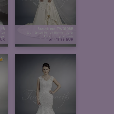
04B
Brautkleid TW0108B
lten
Satin Spitze Perlen Blumen tiefer
äger
Ausschnitt glamourös
EUR
nur 419,99 EUR