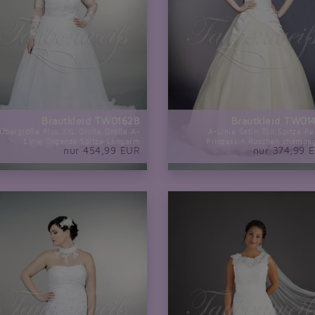
Brautkleid TW0162B
Brautkleid TW01
Übergröße Plus XXL Große Größe A-
A-Linie Satin Tüll Spitze Pe
Linie Organza Spitze Langarm
Prinzessin Rüschen champa
nur 454,99 EUR
nur 374,99 