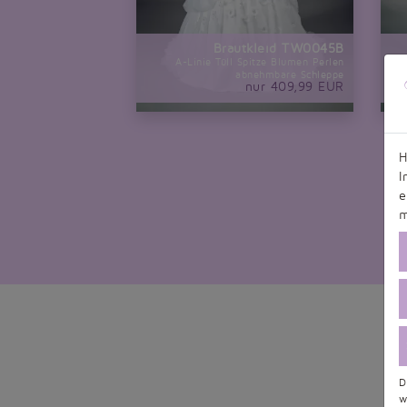
Brautkleid TW0045B
A-Linie Tüll Spitze Blumen Perlen
abnehmbare Schleppe
nur 409,99 EUR
H
I
e
m
D
w