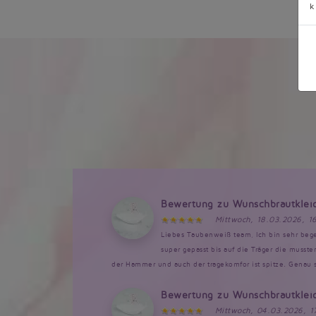
k
Bewertung zu Wunschbrautklei
Mittwoch, 18.03.2026, 1
Liebes Taubenweiß team, Ich bin sehr bege
super gepasst bis auf die Träger die musst
der Hammer und auch der tragekomfor ist spitze. Genau so
Bewertung zu Wunschbrautklei
Mittwoch, 04.03.2026, 1