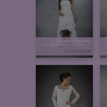
Brautkleid TW0184B
Taft asymmetrisch Vokuhila trägerlos
Perlen
nur 294,99 EUR