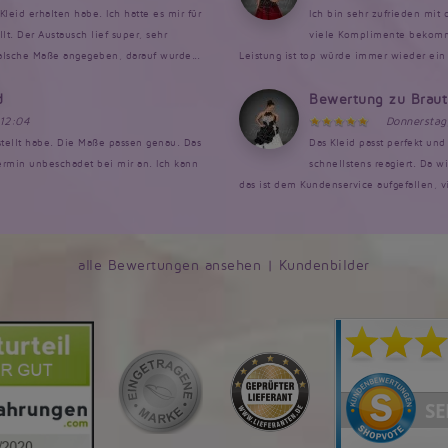
Kleid erhalten habe. Ich hatte es mir für
Ich bin sehr zufrieden mit
. Der Austausch lief super, sehr
viele Komplimente bekomme
falsche Maße angegeben, darauf wurde...
Leistung ist top würde immer wieder ein 
d
Bewertung zu Brau
 12:04
Donnerstag
estellt habe. Die Maße passen genau. Das
Das Kleid passt perfekt un
rmin unbeschadet bei mir an. Ich kann
schnellstens reagiert. Da w
das ist dem Kundenservice aufgefallen, v
alle Bewertungen ansehen
|
Kundenbilder