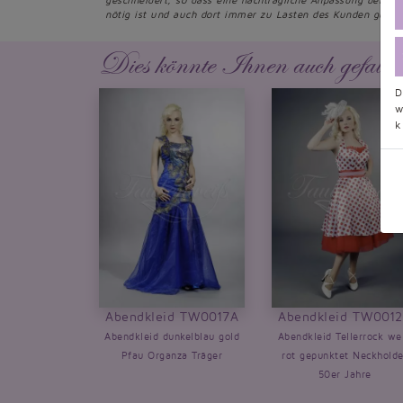
geschneidert, so dass eine nachträgliche Anpassung beim S
nötig ist und auch dort immer zu Lasten des Kunden geht.
Dies könnte Ihnen auch gefalle
D
w
k
Abendkleid TW0017A
Abendkleid TW001
Abendkleid dunkelblau gold
Abendkleid Tellerrock we
Pfau Organza Träger
rot gepunktet Neckholde
50er Jahre