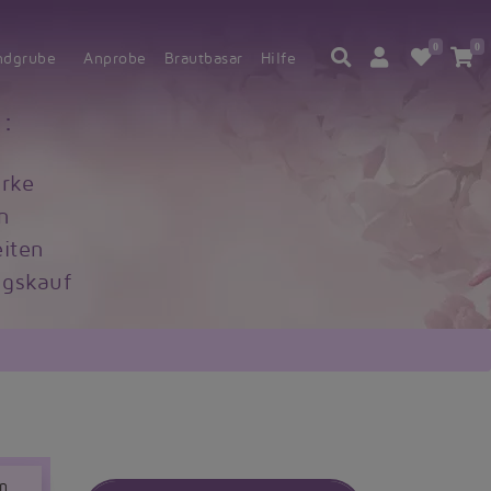
0
0
ndgrube
Anprobe
Brautbasar
Hilfe
:
rke
n
iten
gskauf
on