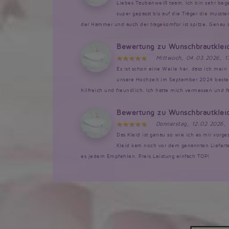
Liebes Taubenweiß team, Ich bin sehr bege
super gepasst bis auf die Träger die musst
der Hammer und auch der tragekomfor ist spitze. Genau so
Bewertung zu Wunschbrautklei
Mittwoch, 04.03.2026, 1
Es ist schon eine Weile her, dass ich mein 
unsere Hochzeit im September 2024 bestellt
hilfreich und freundlich. Ich hatte mich vermessen und 
Bewertung zu Wunschbrautklei
Donnerstag, 12.02.2026,
Das Kleid ist genau so wie ich es mir vorg
Kleid kam noch vor dem genannten Lieferte
es jedem Empfehlen. Preis Leistung einfach TOP!