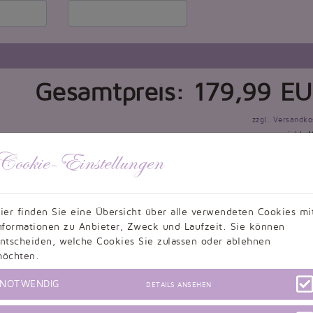
Gesamtpreis:
179,99
EU
zzgl. Versandko
inkl. 
voraussichtlich bis zum 04.09.2026 bei heutigem Zahlungseinga
Cookie-Einstellungen
1
in den Warenkorb leg
ier finden Sie eine Übersicht über alle verwendeten Cookies mi
nformationen zu Anbieter, Zweck und Laufzeit. Sie können
önnen in Ausnahmefällen bzw. in der Hochzeitshochsaison (Januar bis Juni) übers
ntscheiden, welche Cookies Sie zulassen oder ablehnen
dass Sie Ihr Kleid rechtzeitig erhalten.
öchten.
 eintreten, dass die Übergabe an den Paketdienst nicht rechtzeitig erfolgt, könn
von der Bestellung zurücktreten und den vollen Kaufpreis erstatten bekommen. 
alb von 72 Stunden nach Bestelleingang zu stornieren.
NOTWENDIG
DETAILS ANSEHEN
 meistens noch kleine Änderungen vorgenommen werden. Zudem werden die handge
een zu Lasten des Kunden und müssen selbst organisiert werden. Die Brautkleid