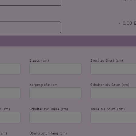
+
0,00
E
:
Bizeps (cm)
Brust zu Brust (cm)
Körpergröße (cm)
Schulter bis Saum (cm)
er (cm)
Schulter zur Taille (cm)
Taille bis Saum (cm)
(cm)
Überbrustumfang (cm)