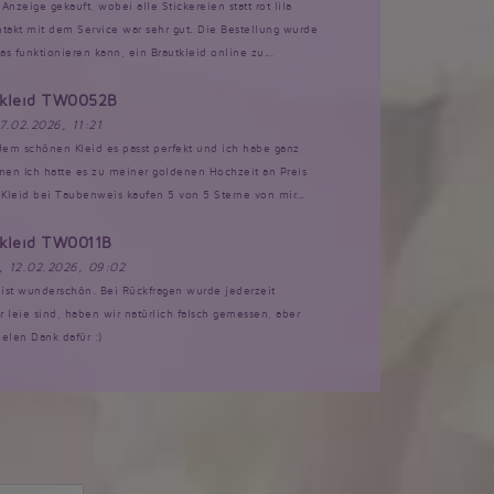
Anzeige gekauft, wobei alle Stickereien statt rot lila
akt mit dem Service war sehr gut. Die Bestellung wurde
s funktionieren kann, ein Brautkleid online zu...
tkleid TW0052B
17.02.2026, 11:21
 dem schönen Kleid es passt perfekt und ich habe ganz
n Ich hatte es zu meiner goldenen Hochzeit an Preis
Kleid bei Taubenweis kaufen 5 von 5 Sterne von mir...
tkleid TW0011B
, 12.02.2026, 09:02
d ist wunderschön. Bei Rückfragen wurde jederzeit
ir leie sind, haben wir natürlich falsch gemessen, aber
ielen Dank dafür :)