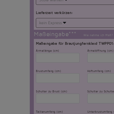
Stola wählen
Lieferzeit verkürzen:
kein Express
Maßeingabe***
Wie nehme ich Maß?
Maßeingabe für Brautjungfernkleid TWPP01
Ärmellänge (cm)
Ärmelöffnung (cm)
Brustumfang (cm)
Hüftumfang (cm)
Schulter zu Brust (cm)
Schulter zu Schult
Taillenumfang (cm)
Unterbrustumfang 