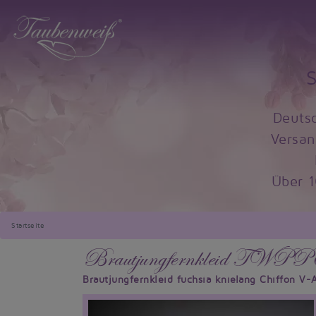
Deuts
Versan
Über 
Startseite
Brautjungfernkleid TWPP
Brautjungfernkleid fuchsia knielang Chiffon V-