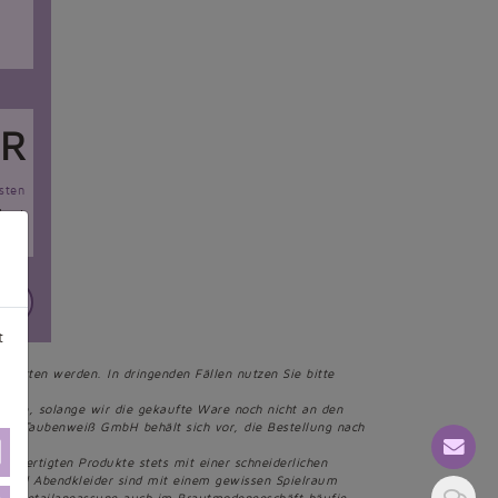
R
sten
Mwst
ng.*
en
t
chritten werden. In dringenden Fällen nutzen Sie bitte
en Sie, solange wir die gekaufte Ware noch nicht an den
Die Taubenweiß GmbH behält sich vor, die Bestellung nach
fertigten Produkte stets mit einer schneiderlichen
er und Abendkleider sind mit einem gewissen Spielraum