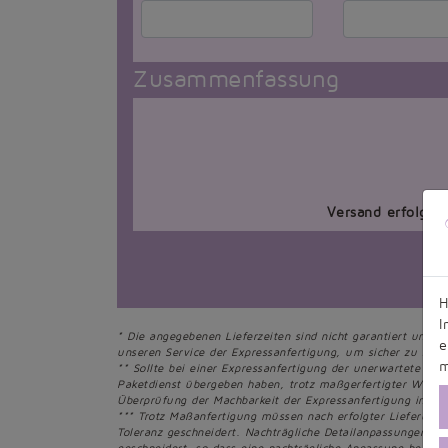
Zusammenfassung
Versand erfolgt 
H
I
* Die angegebenen Lieferzeiten sind nicht garantiert und k
e
unseren Service der Expressanfertigung, um sicher zu sein, 
m
** Sollte bei einer Expressanfertigung der unerwartete Fall
Paketdienst übergeben haben, trotz maßgerfertigter Ware 
Überprüfung der Machbarkeit der Expressanfertigung innerh
*** Trotz Maßanfertigung müssen nach erfolgter Lieferung
Toleranz geschneidert. Nachträgliche Detailanpassungen g