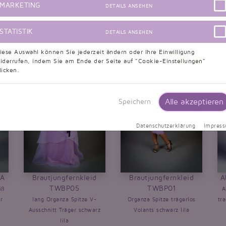
chneider Ihres Vertrauens problemlos erfolgen kann. Bitte beachten Sie, dass d
MARKETING
DETAILS ANSEHEN
n:
STATISTIK
DETAILS ANSEHEN
iese Auswahl können Sie jederzeit ändern oder Ihre Einwilligung
iderrufen, indem Sie am Ende der Seite auf "Cookie-Einstellungen"
licken.
Alle akzeptieren
Speichern
Datenschutzerklärung
Impres
2A
Brautjungfernkleid
Brautjungfernkleid
A
TWBP05
TWBP01
iß
A
r
lang Organza Spitze V-
Organza Spitze trägerlos
tr
Ausschnitt Träger schwarz
Volants schwarz lila
lila