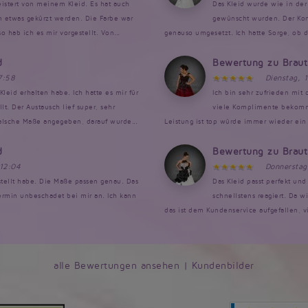
istert von meinem Kleid. Es hat auch
Das Kleid wurde wie in der 
en etwas gekürzt werden. Die Farbe war
gewünscht wurden. Der Kont
 hab ich es mir vorgestellt. Von...
genauso umgesetzt. Ich hatte Sorge, ob da
d
Bewertung zu Brau
7:58
Dienstag, 
Kleid erhalten habe. Ich hatte es mir für
Ich bin sehr zufrieden mit
. Der Austausch lief super, sehr
viele Komplimente bekomme
falsche Maße angegeben, darauf wurde...
Leistung ist top würde immer wieder ein 
d
Bewertung zu Brau
 12:04
Donnerstag
estellt habe. Die Maße passen genau. Das
Das Kleid passt perfekt un
rmin unbeschadet bei mir an. Ich kann
schnellstens reagiert. Da w
das ist dem Kundenservice aufgefallen, v
alle Bewertungen ansehen
|
Kundenbilder