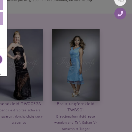
iese Detailanpassung auch im Brautmodengeschäft häufig
sum
bendkleid TW0032A
Brautjungfernkleid
TWBS01
bendkleid Spitze schwarz
ansparent durchsichtig sexy
Brautjungfernkleid aqua
trägerlos
wandenlang Taft Spitze V-
Ausschnitt Träger