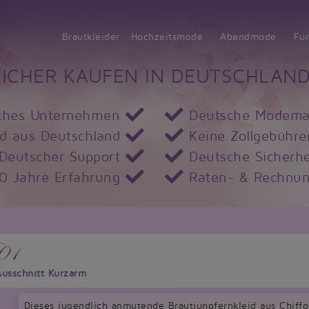
Brautkleider
Hochzeitsmode
Abendmode
Fu
SICHER KAUFEN IN DEUTSCHLAND
ches Unternehmen
Deutsche Modema
d aus Deutschland
Keine Zollgebühre
Deutscher Support
Deutsche Sicherhe
10 Jahre Erfahrung
Raten- & Rechnun
01
Ausschnitt Kurzarm
Dieses jugendlich anmutende Brautjungfernkleid aus Chiff