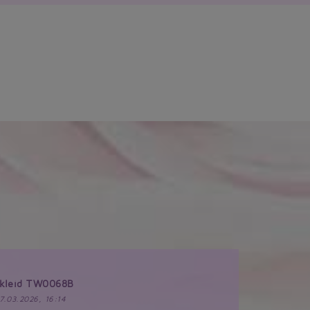
tkleid TW0068B
17.03.2026, 16:14