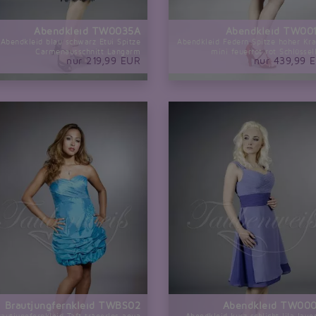
Abendkleid TW0035A
Abendkleid TW00
Abendkleid blau schwarz Etui Spitze
Abendkleid Federn Spitze hoher Kr
Carmenausschnitt Langarm
mini feuerrot rot Schlüssel
nur 219,99 EUR
nur 439,99 
Brautjungfernkleid TWBS02
Abendkleid TW00