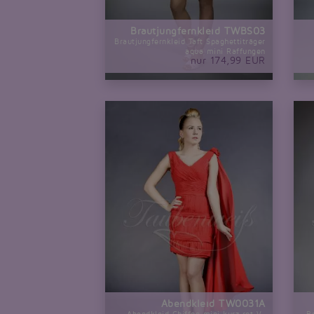
Brautjungfernkleid TWBS03
Brautjungfernkleid Taft Spaghettiträger
aqua mini Raffungen
nur 174,99 EUR
Abendkleid TW0031A