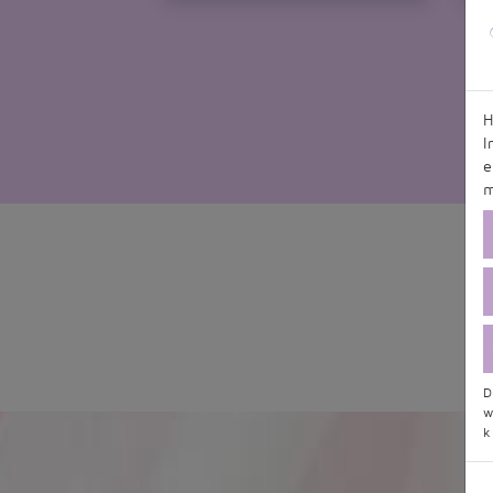
H
I
e
m
D
w
k