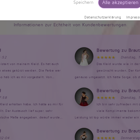
Alle akzeptieren
Speichern
9,5/10 - 634 Bewertungen
Datenschutzerklärung
Impres
Informationen zur Echtheit von Kundenbewertungen
d
Bewertung zu Brau
6:52
Dienstag, 
istert von meinem Kleid. Es hat auch
Das Kleid wurde wie in der 
en etwas gekürzt werden. Die Farbe war
gewünscht wurden. Der Kont
 hab ich es mir vorgestellt. Von...
genauso umgesetzt. Ich hatte Sorge, ob da
d
Bewertung zu Brau
7:58
Dienstag, 
Kleid erhalten habe. Ich hatte es mir für
Ich bin sehr zufrieden mit
. Der Austausch lief super, sehr
viele Komplimente bekomme
falsche Maße angegeben, darauf wurde...
Leistung ist top würde immer wieder ein 
d
Bewertung zu Brau
 12:04
Donnerstag