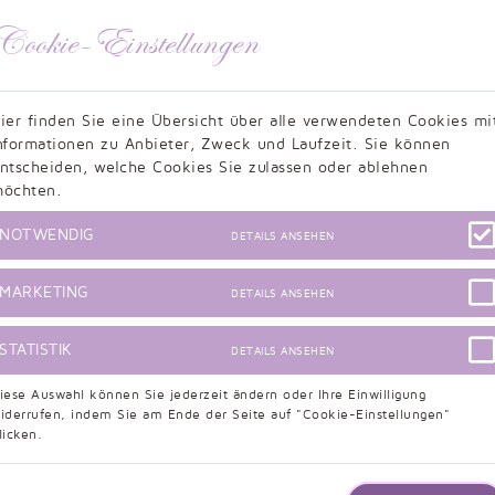
Cookie-Einstellungen
«
1
2
»
ier finden Sie eine Übersicht über alle verwendeten Cookies mi
Filter löschen und alle Produkte anzeigen
nformationen zu Anbieter, Zweck und Laufzeit. Sie können
ntscheiden, welche Cookies Sie zulassen oder ablehnen
öchten.
NOTWENDIG
DETAILS ANSEHEN
MARKETING
DETAILS ANSEHEN
STATISTIK
DETAILS ANSEHEN
iese Auswahl können Sie jederzeit ändern oder Ihre Einwilligung
iderrufen, indem Sie am Ende der Seite auf "Cookie-Einstellungen"
Kundenbewertungen
licken.