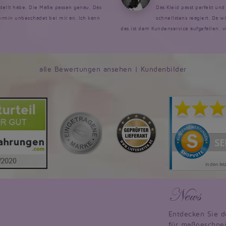
estellt habe. Die Maße passen genau. Das
Das Kleid passt perfekt un
rmin unbeschadet bei mir an. Ich kann
schnellstens reagiert. Da w
das ist dem Kundenservice aufgefallen, v
alle Bewertungen ansehen
|
Kundenbilder
News
Entdecken Sie d
für maßgeschnei