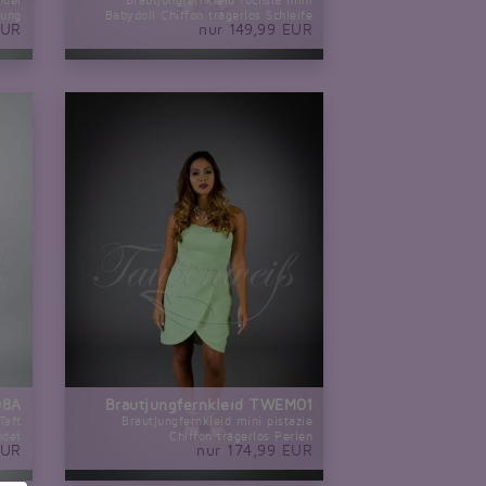
ndel
Brautjungfernkleid fuchsia mini
rung
Babydoll Chiffon trägerlos Schleife
EUR
nur 149,99 EUR
08A
Brautjungfernkleid TWEM01
Taft
Brautjungfernkleid mini pistazie
odet
Chiffon trägerlos Perlen
EUR
nur 174,99 EUR