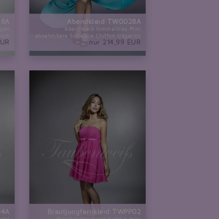
18A
Abendkleid TW0028A
agen
Abendkleid himmelblau Mini
loch
abnehmbare Schleppe Chiffon trägerlos
EUR
nur 214,99 EUR
04A
Brautjungfernkleid TWPP02