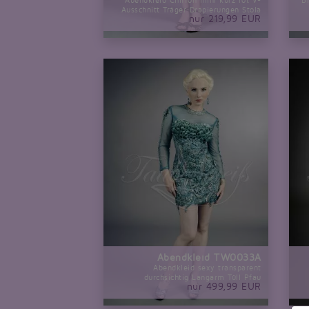
Abendkleid Chiffon mini kurz rot V-
B
Ausschnitt Träger Drapierungen Stola
nur 219,99 EUR
Abendkleid TW0033A
Abendkleid sexy transparent
durchsichtig Langarm Tüll Pfau
nur 499,99 EUR