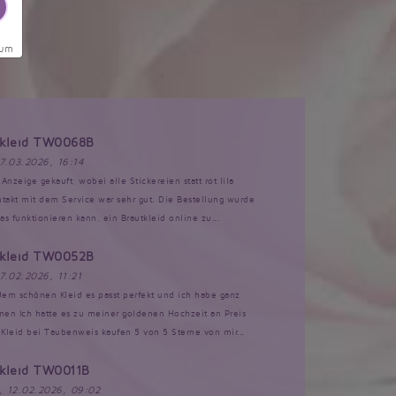
sum
tkleid TW0068B
17.03.2026, 16:14
Anzeige gekauft, wobei alle Stickereien statt rot lila
akt mit dem Service war sehr gut. Die Bestellung wurde
s funktionieren kann, ein Brautkleid online zu...
tkleid TW0052B
17.02.2026, 11:21
 dem schönen Kleid es passt perfekt und ich habe ganz
n Ich hatte es zu meiner goldenen Hochzeit an Preis
Kleid bei Taubenweis kaufen 5 von 5 Sterne von mir...
tkleid TW0011B
, 12.02.2026, 09:02