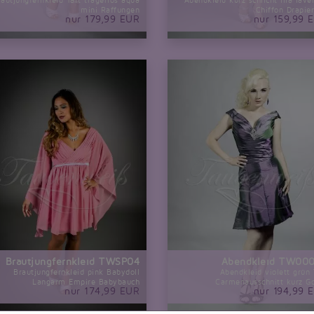
rautjungfernkleid Taft trägerlos aqua
Abendkleid kurz schlicht lila lave
mini Raffungen
Chiffon Drapie
nur 179,99 EUR
nur 159,99 
Brautjungfernkleid TWSP04
Abendkleid TW00
Brautjungfernkleid pink Babydoll
Abendkleid violett grün 
Langarm Empire Babybauch
Carmenausschnitt kurz G
nur 174,99 EUR
nur 194,99 