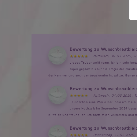
Bewertung zu Wunschbrautklei
Mittwoch, 18.03.2026, 1
Liebes Taubenweiß team, Ich bin sehr bege
super gepasst bis auf die Träger die musst
der Hammer und auch der tragekomfor ist spitze. Genau so
Bewertung zu Wunschbrautklei
Mittwoch, 04.03.2026, 1
Es ist schon eine Weile her, dass ich mein 
unsere Hochzeit im September 2024 bestellt
hilfreich und freundlich. Ich hatte mich vermessen und 
Bewertung zu Wunschbrautklei
Donnerstag, 12.02.2026,