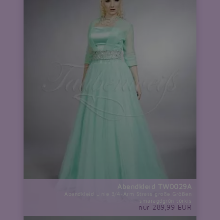
Abendkleid TW0029A
Abendkleid Linie 3/4-Arm Strass große Größen
smaragdgrün türkis
nur 289,99 EUR