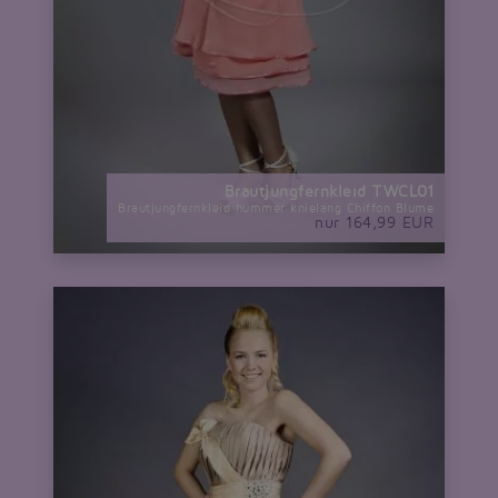
Brautjungfernkleid TWCL01
Brautjungfernkleid hummer knielang Chiffon Blume
nur 164,99 EUR