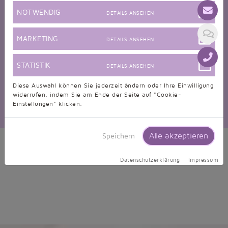
NOTWENDIG
DETAILS ANSEHEN
Brautjungfernkleid TWEM01
Brautjungfernkleid mini pistazie Chiffon trägerlos Perlen
MARKETING
DETAILS ANSEHEN
nur 174,99 EUR
STATISTIK
DETAILS ANSEHEN
Diese Auswahl können Sie jederzeit ändern oder Ihre Einwilligung
Filter löschen und alle Produkte anzeigen
widerrufen, indem Sie am Ende der Seite auf "Cookie-
Einstellungen" klicken.
Alle akzeptieren
Speichern
Datenschutzerklärung
Impressum