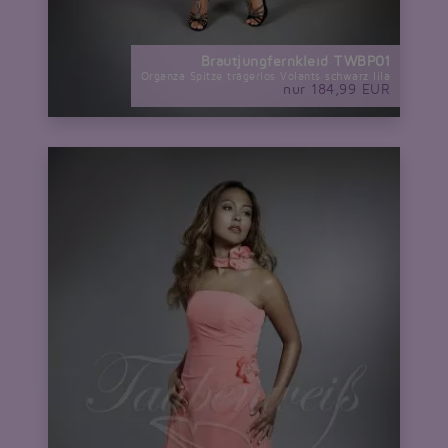
Brautjungfernkleid TWBP01
Organza Spitze trägerlos Volants schwarz lila
nur 184,99 EUR