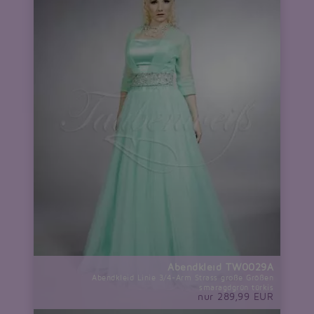
Abendkleid TW0029A
Abendkleid Linie 3/4-Arm Strass große Größen
smaragdgrün türkis
nur 289,99 EUR