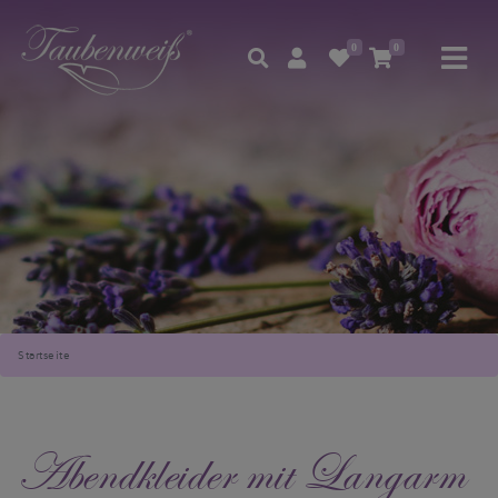
0
0
Startseite
Abendkleider mit Langarm