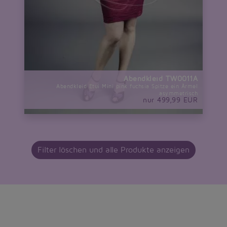
Abendkleid TW0011A
Abendkleid Etui Mini pink fuchsia Spitze ein Ärmel
asymmetrisch
nur 499,99 EUR
Filter löschen und alle Produkte anzeigen