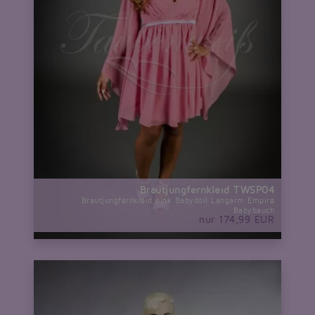
Brautjungfernkleid TWSP04
Brautjungfernkleid pink Babydoll Langarm Empire
Babybauch
nur 174,99 EUR