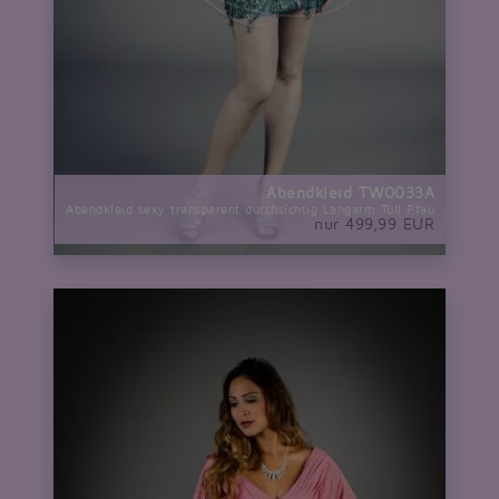
Abendkleid TW0033A
Abendkleid sexy transparent durchsichtig Langarm Tüll Pfau
nur 499,99 EUR