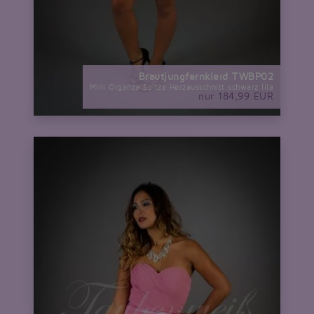
Brautjungfernkleid TWBP02
Mini Organza Spitze Herzausschnitt schwarz lila
nur 184,99 EUR