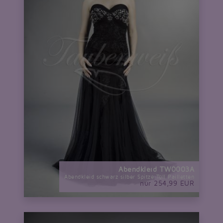
Abendkleid TW0003A
Abendkleid schwarz silber Spitze Tüll Pailletten
nur 254,99 EUR