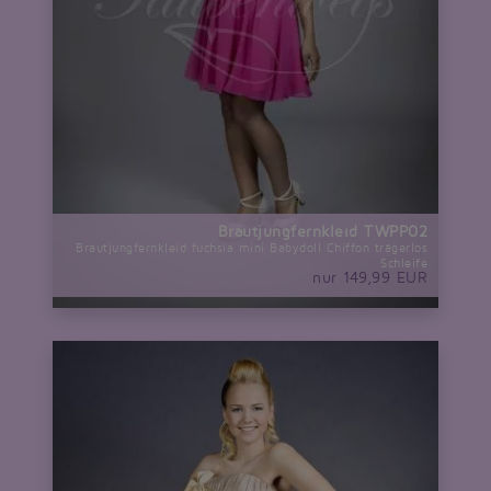
Brautjungfernkleid TWPP02
Brautjungfernkleid fuchsia mini Babydoll Chiffon trägerlos
Schleife
nur 149,99 EUR