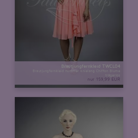
Brautjungfernkleid TWCL04
Brautjungfernkleid hummer knielang Chiffon Blume
trägerlos
nur 159,99 EUR