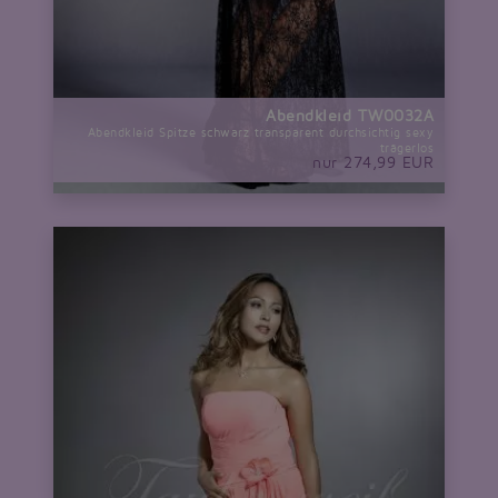
Abendkleid TW0032A
Abendkleid Spitze schwarz transparent durchsichtig sexy
trägerlos
nur 274,99 EUR