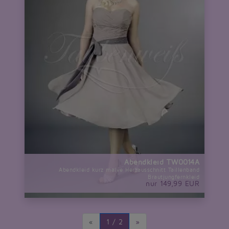
Abendkleid TW0014A
Abendkleid kurz malve Herzausschnitt Taillenband
Brautjungfernkleid
nur 149,99 EUR
«
1 / 2
»