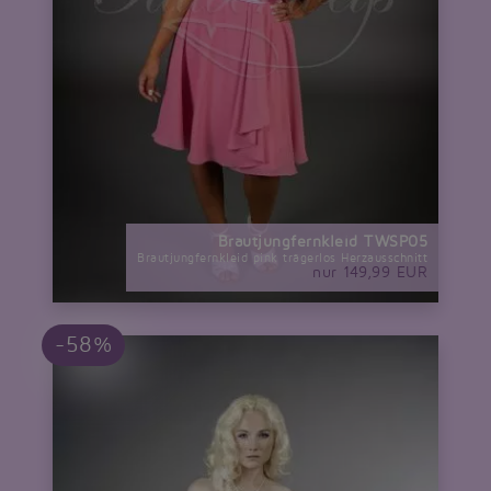
Brautjungfernkleid TWSP05
Brautjungfernkleid pink trägerlos Herzausschnitt
nur 149,99 EUR
-58%