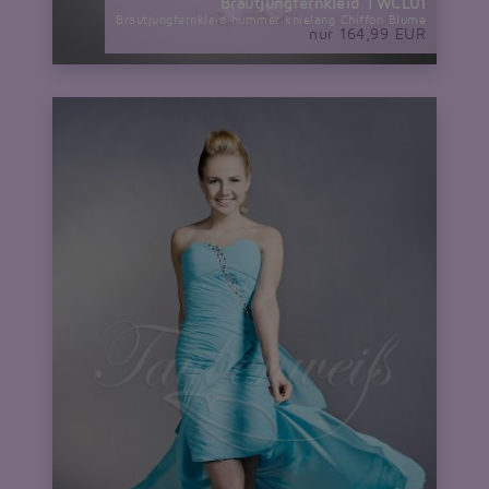
Brautjungfernkleid TWCL01
Brautjungfernkleid hummer knielang Chiffon Blume
nur 164,99 EUR