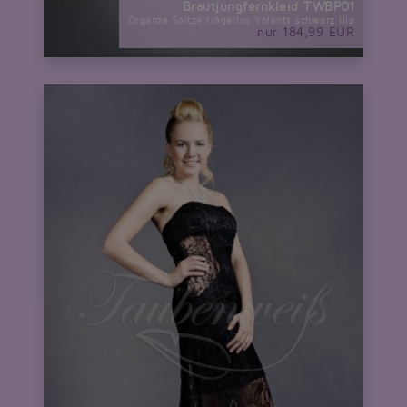
Brautjungfernkleid TWBP01
Organza Spitze trägerlos Volants schwarz lila
nur 184,99 EUR