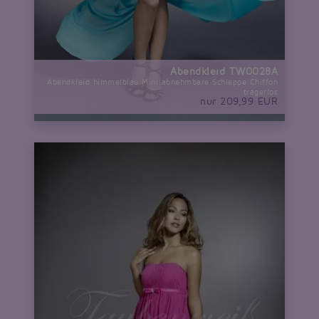
Abendkleid TW0028A
Abendkleid himmelblau Mini abnehmbare Schleppe Chiffon
trägerlos
nur 209,99 EUR