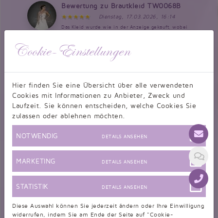
Bewertung zu Brautkleid TW0068B
Dienstag, 17.03.2026, 16:14
Das Kleid wurde wie in der Anzeige gekauft, wobei
alle Stickereien statt rot lila gewünscht wurden. Der
Cookie-Einstellungen
Kontakt mit dem Service war sehr gut. Die Bestellung wurde
genauso umgesetzt. Ich hatte Sorge, ob das funktionieren kann,
ein Brautkleid online zu...
Hier finden Sie eine Übersicht über alle verwendeten
Bewertung zu Wunschbrautkleid
Cookies mit Informationen zu Anbieter, Zweck und
Mittwoch, 04.03.2026, 17:58
Laufzeit. Sie können entscheiden, welche Cookies Sie
Es ist schon eine Weile her, dass ich mein Kleid
zulassen oder ablehnen möchten.
erhalten habe. Ich hatte es mir für unsere Hochzeit
im September 2024 bestellt. Der Austausch lief super, sehr
NOTWENDIG
DETAILS ANSEHEN
hilfreich und freundlich. Ich hatte mich vermessen und falsche
Maße angegeben, darauf wurde...
MARKETING
DETAILS ANSEHEN
Bewertung zu Brautkleid TW0052B
Dienstag, 17.02.2026, 11:21
STATISTIK
DETAILS ANSEHEN
Ich bin sehr zufrieden mit dem schönen Kleid es
passt perfekt und ich habe ganz viele Komplimente
Diese Auswahl können Sie jederzeit ändern oder Ihre Einwilligung
bekommen Ich hatte es zu meiner goldenen Hochzeit an Preis
widerrufen, indem Sie am Ende der Seite auf "Cookie-