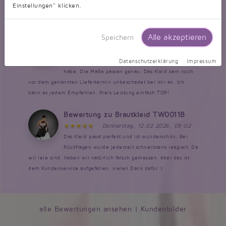
Einstellungen" klicken.
Leistung ist top würde immer wieder ein Kleid bei Taubenweis
kaufen 5 von 5 Sterne von mir...
Alle akzeptieren
Speichern
Bewertung zu Wunschbrautkleid
Donnerstag, 12.02.2026, 12:04
Das Kleid ist genau so wie ich es mir vorgestellt
Datenschutzerklärung
Impressum
habe. Die Maße passen genau. Das Kleid kam noch
vor dem genannten Liefertermin unbeschadet bei mir an. Ich
kann es jedem Empfehlen. Preis Leistung einfach TOP!
Bewertung zu Brautkleid TW0011B
Donnerstag, 12.02.2026, 09:02
Das Kleid passt perfekt und ist wunderschön. Bei
Rückfragen wurde jederzeit schnellstens reagiert. Da
wir leie sind, haben wir natürlich falsch gemessen, aber das ist
dem Kundenservice aufgefallen, vielen Dank dafür :)
alle Bewertungen ansehen
|
Kundenbilder