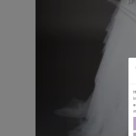
H
I
e
m