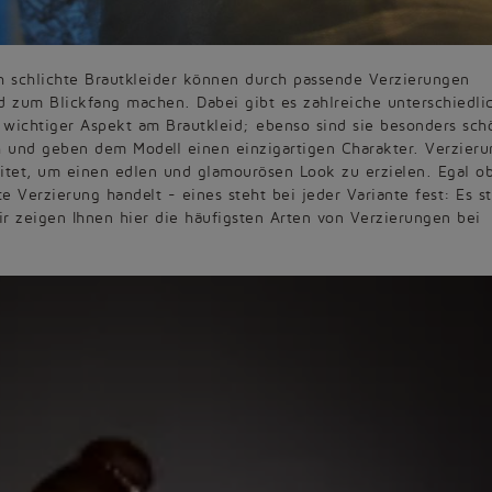
h schlichte Brautkleider können durch passende Verzierungen
 zum Blickfang machen. Dabei gibt es zahlreiche unterschiedli
 wichtiger Aspekt am Brautkleid; ebenso sind sie besonders sch
ch und geben dem Modell einen einzigartigen Charakter. Verzier
eitet, um einen edlen und glamourösen Look zu erzielen. Egal o
 Verzierung handelt - eines steht bei jeder Variante fest: Es s
r zeigen Ihnen hier die häufigsten Arten von Verzierungen bei