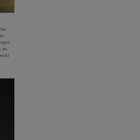
che
ön
ungen
b es
teckt