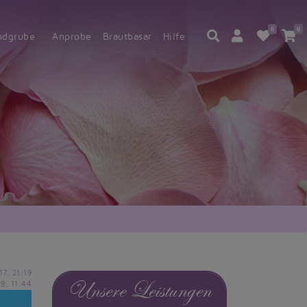
0
0
ndgrube
Anprobe
Brautbasar
Hilfe
17, 21:19
Unsere Leistungen
19, 11:44