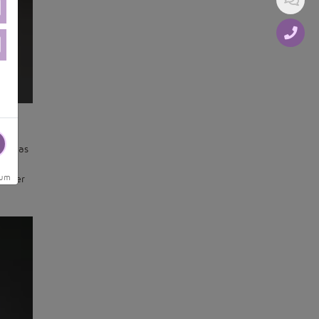
ht,
id das
sum
– hier