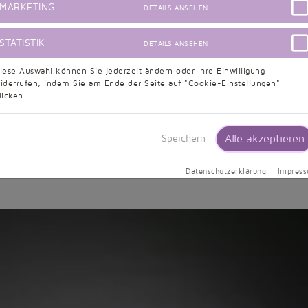
MARKETING
DETAILS ANSEHEN
STATISTIK
DETAILS ANSEHEN
iese Auswahl können Sie jederzeit ändern oder Ihre Einwilligung
iderrufen, indem Sie am Ende der Seite auf "Cookie-Einstellungen"
licken.
hr beliebt. Heute mischen Farben bei der Hochzeit mit – zu Rec
Alle akzeptieren
Speichern
eine fröhliche Angelegenheit. Farbakzente verleihen dem Brautkle
em Hochzeitsmotto kombinieren. Ob als aufregende Stickerei, als
Datenschutzerklärung
Impres
tze oder als
Brautgürtel
, der sogar Ihre Hochzeitsfarbe aufgreift 