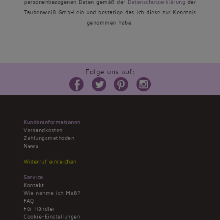
personenbezogenen Daten gemäß der
Datenschutzerklärung
der
Taubenweiß GmbH ein und bestätige das ich diese zur Kenntnis
genommen habe.
Folge uns auf:
Kundeninformationen
Versandkosten
Zahlungsmethoden
News
Widerruf einreichen
Service
Kontakt
Wie nehme ich Maß?
FAQ
Für Händler
Cookie-Einstellungen