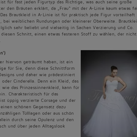
 ist für fast jeden Figurtyp das Richtige, was auch seine große
ter den Bräuten erklärt, da „Frau“ mit der A-Linie kaum etwas fa
as Brautkleid in A-Linie ist für praktisch jede Figur vorteilhaft 
, bei weiblichen Rundungen oder kleinerer Oberweite. Brautklei
olglich sehr beliebt und vielseitig in Sachen Verzierung und Co.
r diesen Schnitt, einen etwas festeren Stoff zu wählen, der nicht
.
n')
r hiervon geträumt haben, ist ein
ge für Sie, denn diese Schnittform
Designs und daher wie prädestiniert
 oder Cinderella. Denn ein Kleid, das
 wie das Prinzessinnenkleid, kann für
in. Charakteristisch für das
ist üppig verzierte Corsage und der
r einen schönen Gegensatz dazu
unzähligen Tülllagen oder aus schön
 allein durch seine Opulenz und den
sch und über jeden Alltagslook