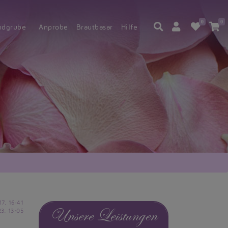
0
0
ndgrube
Anprobe
Brautbasar
Hilfe
17, 16:41
Unsere Leistungen
23, 13:05