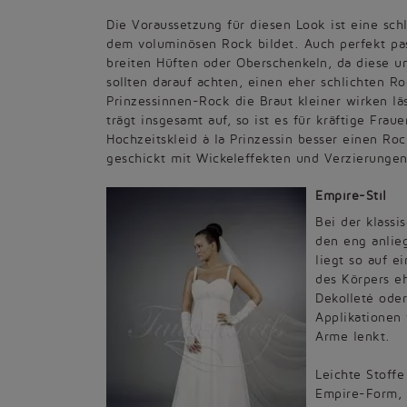
Die Voraussetzung für diesen Look ist eine schl
dem voluminösen Rock bildet. Auch perfekt pas
breiten Hüften oder Oberschenkeln, da diese u
sollten darauf achten, einen eher schlichten 
Prinzessinnen-Rock die Braut kleiner wirken l
trägt insgesamt auf, so ist es für kräftige Fr
Hochzeitskleid à la Prinzessin besser einen R
geschickt mit Wickeleffekten und Verzierunge
Empire-Stil
Bei der klassi
den eng anlie
liegt so auf e
des Körpers e
Dekolleté ode
Applikationen 
Arme lenkt.
Leichte Stoffe
Empire-Form, 