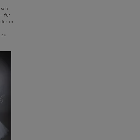
lsch
– für
der in
 zu