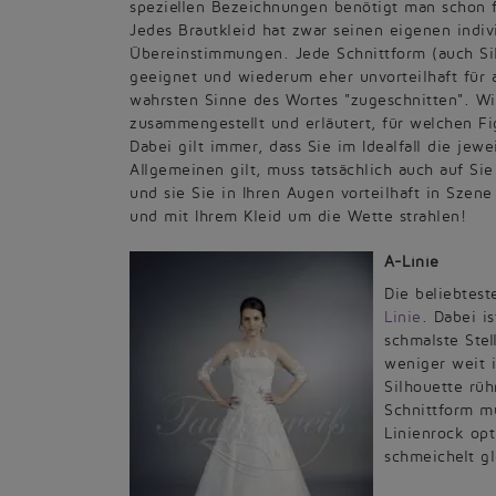
speziellen Bezeichnungen benötigt man schon f
Jedes Brautkleid hat zwar seinen eigenen indiv
Übereinstimmungen. Jede Schnittform (auch Sil
geeignet und wiederum eher unvorteilhaft für a
wahrsten Sinne des Wortes "zugeschnitten". Wir
zusammengestellt und erläutert, für welchen Fi
Dabei gilt immer, dass Sie im Idealfall die jew
Allgemeinen gilt, muss tatsächlich auch auf Sie 
und sie Sie in Ihren Augen vorteilhaft in Szen
und mit Ihrem Kleid um die Wette strahlen!
A-Linie
Die beliebtest
Linie
. Dabei i
schmalste Ste
weniger weit 
Silhouette rüh
Schnittform mü
Linienrock opt
schmeichelt g