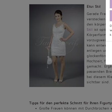
Etui Stil
Gerade Frauen
verstecken hab
den körperbeto
D
Stil
ist optimal
w
Körperformen. 
k
vorzugsweise 
kann entweder
anliegen und 
glockenförmig
Hochzeit, für 
gemacht. Ergän
passenden Bra
bei diesem Kle
sichtbar sind.
Tipps für den perfekte Schnitt für Ihren Figurty
Große Frauen können mit Durchbrüchen wi