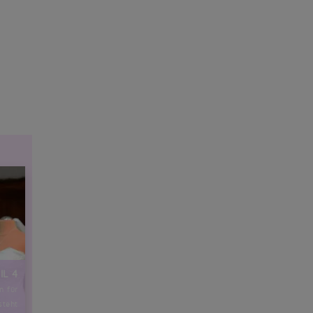
IL 4
n für
steht