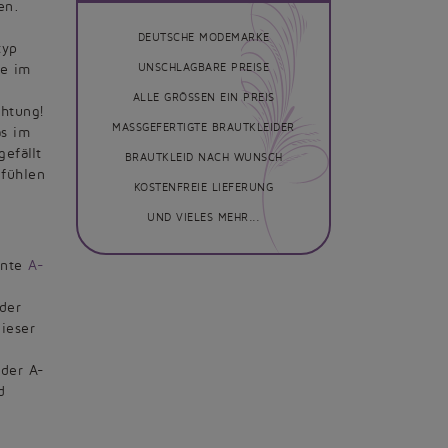
en.
DEUTSCHE MODEMARKE
typ
te im
UNSCHLAGBARE PREISE
ALLE GRÖSSEN EIN PREIS
chtung!
MASSGEFERTIGTE BRAUTKLEIDER
as im
gefällt
BRAUTKLEID NACH WUNSCH
 fühlen
KOSTENFREIE LIEFERUNG
UND VIELES MEHR...
nnte
A-
der
ieser
 der A-
d