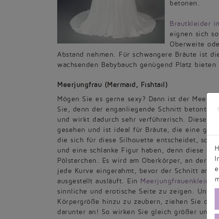
betonen.
Brautkleider i
eignen sich so
Oberweite oder
Abstand nehmen. Für schwangere Bräute ist die
wachsenden Babybauch genügend Platz bieten
Meerjungfrau (Mermaid, Fishtail)
Mögen Sie es gerne sexy? Dann ist der Meerjun
Sie, denn der enganliegende Schnitt betont di
und wirkt dadurch sehr verführerisch. Dieser S
gesehen und ist ideal für Bräute, die eine gla
die sich für diese Silhouette entscheidet, sollt
H
und eine schlanke Figur haben, denn diese Schn
I
Pölsterchen. Es wird am Oberkörper, an der Ta
e
jede Kurve eingerahmt, bevor der Schnitt an d
m
ausgestellt ausläuft. Ein
Meerjungfrauenkleid
is
sinnliche und erotische Seite zu zeigen. Und 
Körpergröße hinzu zu zaubern, ziehen Sie doc
darunter an! So wirken Sie gleich größer und s