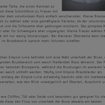
anke Taille, die einen Kontrast zu
st diese Schnittform zu Frauen mit
nter dem voluminösen Rock einfach verschwinden. Kleine Bräute
Rock zu wählen oder eine gemäßigtere Variante, da der voluminö
ässt und die Silhouette eher gedrungen erscheint. Das pompöse K
auen oder für Schwangere eher ungeeignet. Kleine Frauen wählen f
ock mit nur wenig Verzierungen. Bei kleinerer Oberweite kann m
n im Brustbereich optisch mehr Volumen schaffen.
schen Empire-Linie befindet sich eine Naht unterhalb der Brust, 
genden Brustbereich vom weich fließenden Rock abtrennt. Der 
iner betonten Brustpartie, während die Rundungen im weiteren V
her weich umhüllt werden. Häufig sind Empire-Brautkleider am
r entlang der Empire-Linie aufwändig bestickt oder mit markant
versehen, was den Blick unweigerlich auf Oberteil, Ausschnitt 
 wie Chiffon, Tüll oder Seide sind besonders gut geeignet für di
da diese den Fluss von unterhalb der Brust abwärts am besten