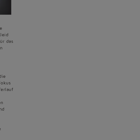
se
leid
ür das
an
die
Fokus
erlauf
en
und
e