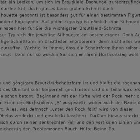
ast ein Lexikon, um sich im Brautkleid-Dschungel zurechtzufind
iduellen Stil, doch gibt es beim groben Schnitt doch
houette genannt) ist besonders gut für einen bestimmten Figur
ndere Figurtypen. Auf jeden Figurtyp ist nämlich eine Silhouet
 haben hier für Sie die wichtigsten Brautkleid-Schnitte
gur-Typ sich die jeweilige Silhouette am besten eignet. Doch A
eilige Schnittform im Brautladen anprobieren, denn nicht alles w
zutreffen. Wichtig ist immer, dass die Schnittform Ihnen selbst 
e setzt. Denn nur so werden Sie sich an Ihrem Hochzeitstag wohl
e und gängigste Brautkleidschnittform ist und bleibt die sogena
st das Oberteil sehr körpernah geschnitten und die Taille wird als
lle schön betont. Beginnend mit der Hüfte wird der Rock mehr o
in Form des Buchstabens „A“ ausgestellt, woher auch der Name d
rt. Alles, was demnach „unter den Rock fällt“ wird von dieser
helos verdeckt und geschickt kaschiert. Darüber hinaus streckt
isch durch seinen senkrechten Fall und den vertikalen Linien un
leichzeitig den Problemzonen Bauch-Hüfte-Beine-Po.