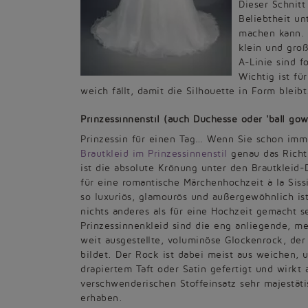
Dieser Schnitt
Beliebtheit un
machen kann. D
klein und groß
A-Linie sind f
Wichtig ist fü
weich fällt, damit die Silhouette in Form bleibt
Prinzessinnenstil (auch Duchesse oder 'ball gow
Prinzessin für einen Tag… Wenn Sie schon imme
Brautkleid im Prinzessinnenstil
genau das Richti
ist die absolute Krönung unter den Brautkleid-
für eine romantische Märchenhochzeit à la Sissi
so luxuriös, glamourös und außergewöhnlich ist
nichts anderes als für eine Hochzeit gemacht se
Prinzessinnenkleid sind die eng anliegende, me
weit ausgestellte, voluminöse Glockenrock, de
bildet. Der Rock ist dabei meist aus weichen, 
drapiertem Taft oder Satin gefertigt und wirkt
verschwenderischen Stoffeinsatz sehr majestäti
erhaben.