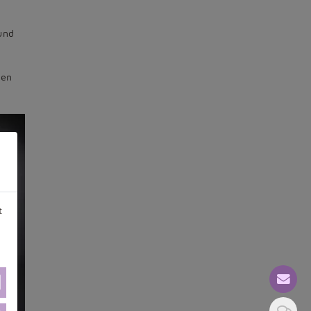
und
nen
t