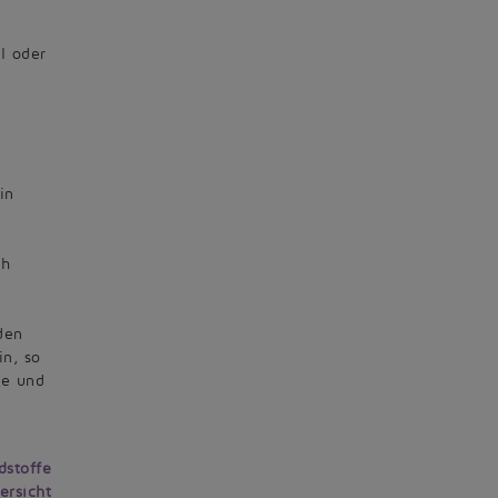
l oder
in
ch
den
in, so
ge und
dstoffe
ersicht