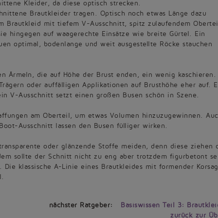
ittene Kleider, da diese optisch strecken.
hnittene Brautkleider tragen. Optisch noch etwas Länge dazu
 Brautkleid mit tiefem V-Ausschnitt, spitz zulaufendem Obertei
ie hingegen auf waagerechte Einsätze wie breite Gürtel. Ein
rauen optimal, bodenlange und weit ausgestellte Röcke stauchen
n Ärmeln, die auf Höhe der Brust enden, ein wenig kaschieren.
rägern oder auffälligen Applikationen auf Brusthöhe eher auf. E
ein V-Ausschnitt setzt einen großen Busen schön in Szene.
 Raffungen am Oberteil, um etwas Volumen hinzuzugewinnen. Au
Boot-Ausschnitt lassen den Busen fülliger wirken.
 transparente oder glänzende Stoffe meiden, denn diese ziehen 
dem sollte der Schnitt nicht zu eng aber trotzdem figurbetont se
. Die klassische A-Linie eines Brautkleides mit formender Korsa
l.
nächster Ratgeber:
Basiswissen Teil 3: Brautklei
zurück zur Üb