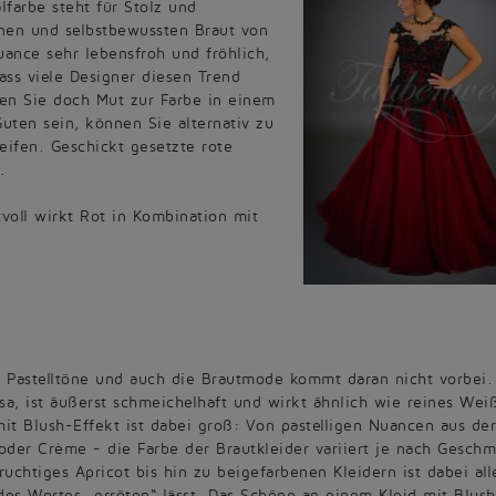
lfarbe steht für Stolz und
nen und selbstbewussten Braut von
uance sehr lebensfroh und fröhlich,
ass viele Designer diesen Trend
gen Sie doch Mut zur Farbe in einem
Guten sein, können Sie alternativ zu
eifen. Geschickt gesetzte rote
.
voll wirkt Rot in Kombination mit
d Pastelltöne und auch die Brautmode kommt daran nicht vorbei.
osa, ist äußerst schmeichelhaft und wirkt ähnlich wie reines Wei
mit Blush-Effekt ist dabei groß: Von pastelligen Nuancen aus der
 oder Crème - die Farbe der Brautkleider variiert je nach Gesch
ruchtiges Apricot bis hin zu beigefarbenen Kleidern ist dabei all
des Wortes „erröten“ lässt. Das Schöne an einem Kleid mit Blush