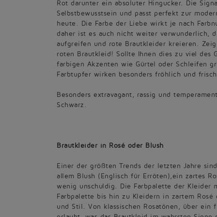
Rot darunter ein absoluter Hingucker. Die Signa
Selbstbewusstsein und passt perfekt zur moder
heute. Die Farbe der Liebe wirkt je nach Farbn
daher ist es auch nicht weiter verwunderlich, d
aufgreifen und rote Brautkleider kreieren. Zei
roten Brautkleid! Sollte Ihnen dies zu viel des 
farbigen Akzenten wie Gürtel oder Schleifen gr
Farbtupfer wirken besonders fröhlich und frisch
Besonders extravagant, rassig und temperament
Schwarz.
Brautkleider in Rosé oder Blush
Einer der größten Trends der letzten Jahre sin
allem Blush (Englisch für Erröten),ein zartes R
wenig unschuldig. Die Farbpalette der Kleider 
Farbpalette bis hin zu Kleidern in zartem Rosé
und Stil. Von klassischen Rosatönen, über ein f
erlaubt, was das Brautkleid im wahrsten Sinne 