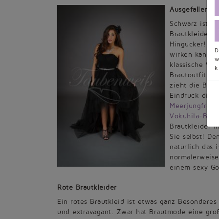
Ausgefallen i
Schwarz ist si
Brautkleider d
Hingucker! Sch
D
wirken kann. 
w
klassische Wei
k
Brautoutfit ab
zieht die Blic
Eindruck die F
Meerjungfrauen
Vokuhila-Brau
Brautkleider i
Sie selbst! De
natürlich das 
normalerweise 
einem sexy Got
Rote Brautkleider
Ein rotes Brautkleid ist etwas ganz Besonderes
und extravagant. Zwar hat Brautmode eine groß