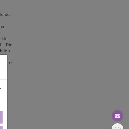
leider
der
n
nkler
lt. Die
liert
m
 zweite
ne
t
ren