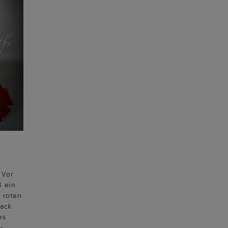
 Vor
ß ein
 roten
mack
es
-