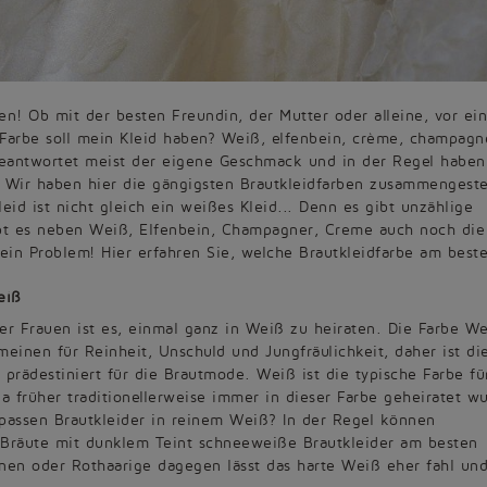
en! Ob mit der besten Freundin, der Mutter oder alleine, vor ein
 Farbe soll mein Kleid haben? Weiß, elfenbein, crème, champagn
beantwortet meist der eigene Geschmack und in der Regel haben
 Wir haben hier die gängigsten Brautkleidfarben zusammengestel
id ist nicht gleich ein weißes Kleid... Denn es gibt unzählige
bt es neben Weiß, Elfenbein, Champagner, Creme auch noch die
ein Problem! Hier erfahren Sie, welche Brautkleidfarbe am best
eiß
er Frauen ist es, einmal ganz in Weiß zu heiraten. Die Farbe W
meinen für Reinheit, Unschuld und Jungfräulichkeit, daher ist di
 prädestiniert für die Brautmode. Weiß ist die typische Farbe fü
da früher traditionellerweise immer in dieser Farbe geheiratet w
assen Brautkleider in reinem Weiß? In der Regel können
 Bräute mit dunklem Teint schneeweiße Brautkleider am besten
nen oder Rothaarige dagegen lässt das harte Weiß eher fahl und