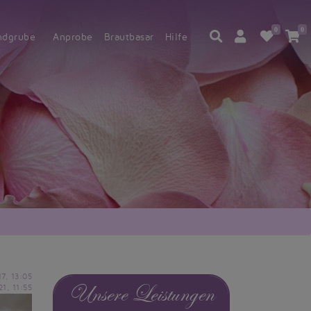
0
0
ndgrube
Anprobe
Brautbasar
Hilfe
17, 13:05
Unsere Leistungen
21, 11:55