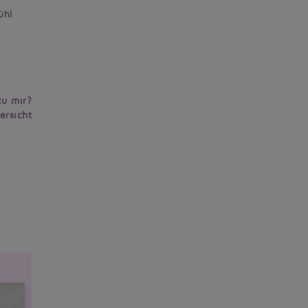
ühl
h
zu mir?
ersicht