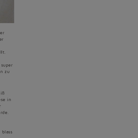
er
er
lt.
 super
en zu
eiß
ese in
r
urde.
 blass