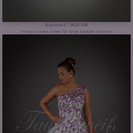
Brautkleid TW0034B
Prinzessin Strass Glitzer Tüll Spitze Schleppe voluminös