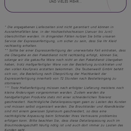
UND VIELES MEHR...
* Die angegebenen Lieferzeiten sind nicht garantiert und können in
Ausnahmefällen bzw. in der Hochzeitshochsaison (Januar bis Juni)
überschritten werden. In dringenden Fällen nutzen Sie bitte unseren
Service der Expressanfertigung, um sicher zu sein, dass Sie Ihr Kleid
rechtzeitig erhalten.
** Sollte bei einer Expressanfertigung der unerwartete Fall eintreten, dass
die Übergabe an den Paketdienst nicht rechtzeitig erfolgt, können Sie,
solange wir die gekaufte Ware noch nicht an den Paketdienst übergeben
haben, trotz maßgerfertigter Ware von der Bestellung zurücktreten und
den vollen Kaufpreis erstatten bekommen. Die Taubenweiß GmbH behält
sich vor, die Bestellung nach Überprüfung der Machbarkeit der
Expressanfertigung innerhalb von 72 Stunden nach Bestelleingang zu
stornieren.
*** Trotz Maßanfertigung müssen nach erfolgter Lieferung meistens noch
kleine Änderungen vorgenommen werden. Zudem werden die
handgefertigten Produkte stets mit einer schneiderlichen Toleranz
geschneidert. Nachträgliche Detailanpassungen geen zu Lasten des Kunden
und müssen selbst organisiert werden. Die Brautkleider und Abendkleider
sind mit einem gewissen Spielraum geschneidert, so dass eine
nachträgliche Anpassung beim Schneider Ihres Vertrauens problemlos
erfolgen kann. Bitte beachten Sie, dass diese Detailanpassung auch im
Brautmodengeschäft häufig nötig ist und auch dort immer zu Lasten des
Kunden geht.