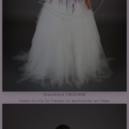
Brautkleid TW0044B
modern A-Linie Tüll Fransen lila Applikationen ein Träger