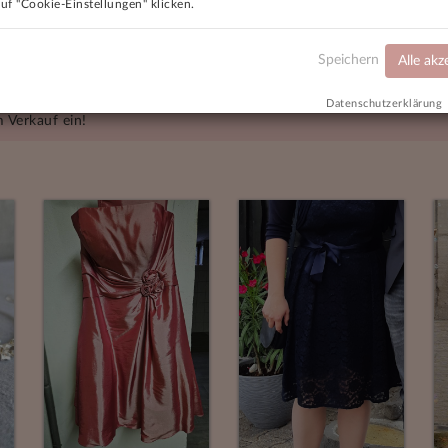
auf "Cookie-Einstellungen" klicken.
cond Hand Hochzeitsbekleidung, die ungenutzt in Ihren Schränken s
deswegen die Möglichkeit geben, Second Hand Braut- und Abendm
Speichern
Alle akz
en Verkauf Ihres Brautkleides Platz im Kleiderschrank schaffen un
Datenschutzerklärung
 Verkauf ein!