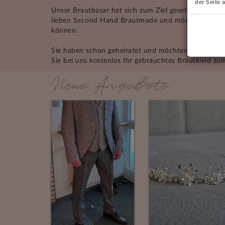
der Seite 
Unser Brautbasar hat sich zum Ziel gesetzt, der Se
lieben Second Hand Brautmode und möchten Ihnen 
können.
Sie haben schon geheiratet und möchten nun durch d
Sie bei uns kostenlos Ihr gebrauchtes Brautkleid zum
Neue Angebote