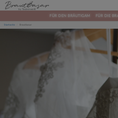
Brautbasar
by Taubenweiß
FÜR DEN BRÄUTIGAM
FÜR DIE BR
Startseite
Brautbasar