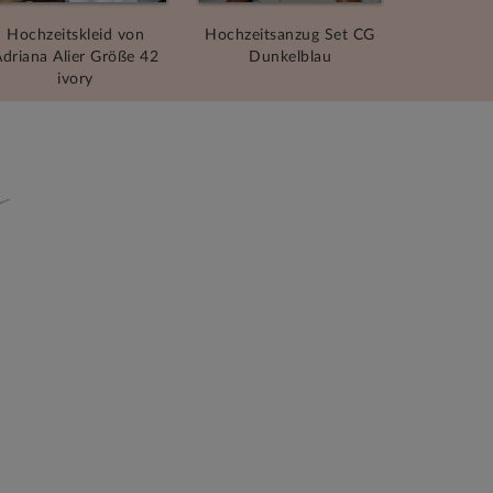
Hochzeitskleid von
Hochzeitsanzug Set CG
driana Alier Größe 42
Dunkelblau
ivory
n