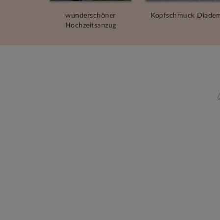
wunderschöner
Kopfschmuck Diade
Hochzeitsanzug