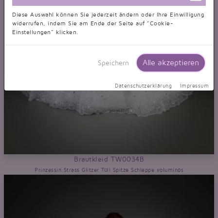
Diese Auswahl können Sie jederzeit ändern oder Ihre Einwilligung
widerrufen, indem Sie am Ende der Seite auf "Cookie-
Einstellungen" klicken.
Alle akzeptieren
Speichern
Datenschutzerklärung
Impressum
Brautkleid TW0034B
Prinzessin Strass Glitzer Tüll Spitze Schleppe voluminös