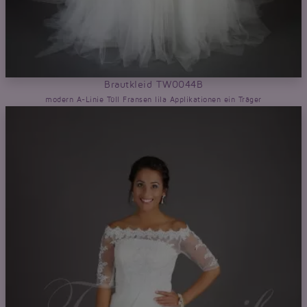
Brautkleid TW0044B
modern A-Linie Tüll Fransen lila Applikationen ein Träger