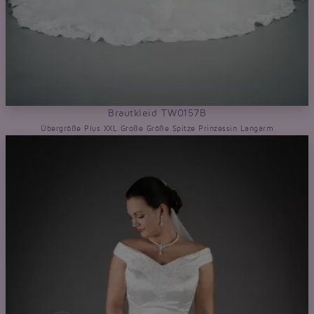
Brautkleid TW0157B
Übergröße Plus XXL Große Größe Spitze Prinzessin Langarm