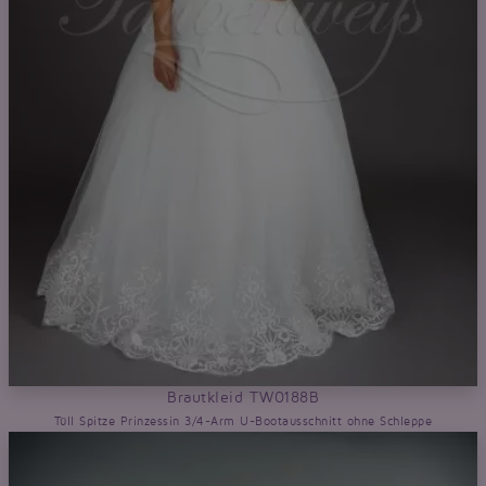
Brautkleid TW0188B
Tüll Spitze Prinzessin 3/4-Arm U-Bootausschnitt ohne Schleppe