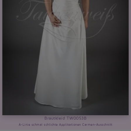
Brautkleid TW0053B
A-Linie schmal schlichte Applikationen Carmen-Ausschnitt