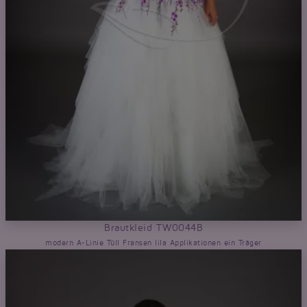
Brautkleid TW0044B
modern A-Linie Tüll Fransen lila Applikationen ein Träger