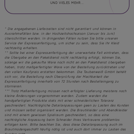
UND VIELES MEHR...
* Die angegebenen Lieferzeiten sind nicht garantiert und können in
Ausnahmefällen bzw. in der Hochzeitshochsaison (Januar bis Juni)
überschritten werden. In dringenden Fällen nutzen Sie bitte unseren
Service der Expressanfertigung, um sicher zu sein, dass Sie Ihr Kleid
rechtzeitig erhalten.
** Sollte bei einer Expressanfertigung der unerwartete Fall eintreten, dass
die Übergabe an den Paketdienst nicht rechtzeitig erfolgt, können Sie,
solange wir die gekaufte Ware noch nicht an den Paketdienst übergeben
haben, trotz maßgerfertigter Ware von der Bestellung zurücktreten und
den vollen Kaufpreis erstatten bekommen. Die Taubenweiß GmbH behält
sich vor, die Bestellung nach Überprüfung der Machbarkeit der
Expressanfertigung innerhalb von 72 Stunden nach Bestelleingang zu
stornieren.
*** Trotz Maßanfertigung müssen nach erfolgter Lieferung meistens noch
kleine Änderungen vorgenommen werden. Zudem werden die
handgefertigten Produkte stets mit einer schneiderlichen Toleranz
geschneidert. Nachträgliche Detailanpassungen geen zu Lasten des Kunden
und müssen selbst organisiert werden. Die Brautkleider und Abendkleider
sind mit einem gewissen Spielraum geschneidert, so dass eine
nachträgliche Anpassung beim Schneider Ihres Vertrauens problemlos
erfolgen kann. Bitte beachten Sie, dass diese Detailanpassung auch im
Brautmodengeschäft häufig nötig ist und auch dort immer zu Lasten des