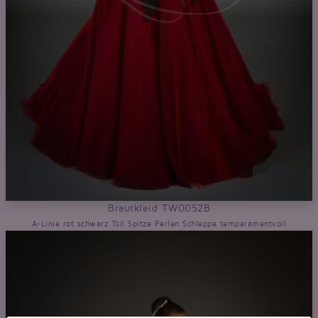
Brautkleid TW0052B
A-Linie rot schwarz Tüll Spitze Perlen Schleppe temperamentvoll