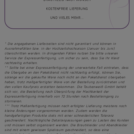
BRAUTKLEID NACH WUNSCH
KOSTENFREIE LIEFERUNG
UND VIELES MEHR...
* Die angegebenen Lieferzeiten sind nicht garantiert und können in
Ausnahmefällen bzw. in der Hochzeitshochsaison (Januar bis Juni)
überschritten werden. In dringenden Fällen nutzen Sie bitte unseren
Service der Expressanfertigung, um sicher zu sein, dass Sie Ihr Kleid
rechtzeitig erhalten.
** Sollte bei einer Expressanfertigung der unerwartete Fall eintreten, dass
die Übergabe an den Paketdienst nicht rechtzeitig erfolgt, können Sie,
solange wir die gekaufte Ware noch nicht an den Paketdienst übergeben
haben, trotz maßgerfertigter Ware von der Bestellung zurücktreten und
den vollen Kaufpreis erstatten bekommen. Die Taubenweiß GmbH behält
sich vor, die Bestellung nach Überprüfung der Machbarkeit der
Expressanfertigung innerhalb von 72 Stunden nach Bestelleingang zu
stornieren.
*** Trotz Maßanfertigung müssen nach erfolgter Lieferung meistens noch
kleine Änderungen vorgenommen werden. Zudem werden die
handgefertigten Produkte stets mit einer schneiderlichen Toleranz
geschneidert. Nachträgliche Detailanpassungen geen zu Lasten des Kunden
und müssen selbst organisiert werden. Die Brautkleider und Abendkleider
sind mit einem gewissen Spielraum geschneidert, so dass eine