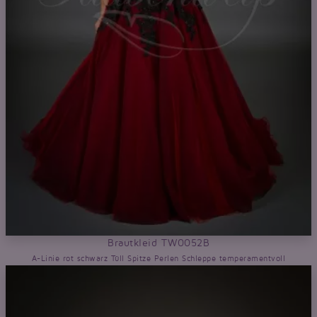
Brautkleid TW0052B
A-Linie rot schwarz Tüll Spitze Perlen Schleppe temperamentvoll