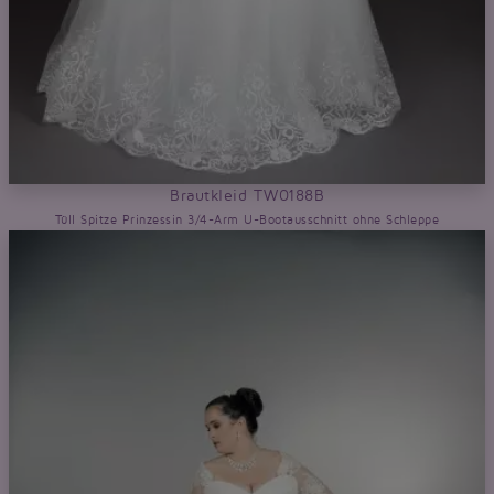
Brautkleid TW0188B
Tüll Spitze Prinzessin 3/4-Arm U-Bootausschnitt ohne Schleppe