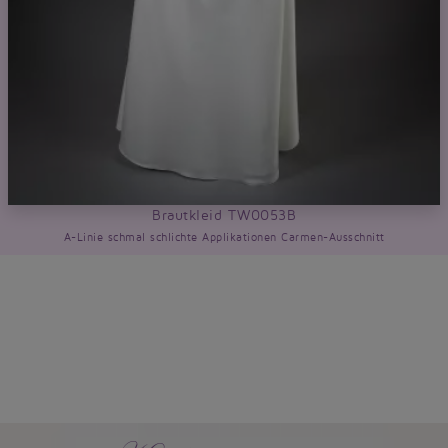
Brautkleid TW0053B
A-Linie schmal schlichte Applikationen Carmen-Ausschnitt