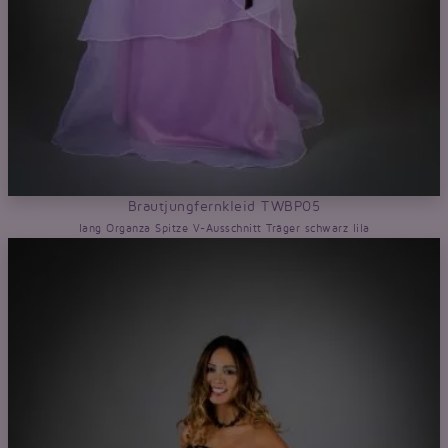
Brautjungfernkleid TWBP05
lang Organza Spitze V-Ausschnitt Träger schwarz lila