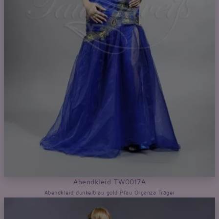
Abendkleid TW0017A
Abendkleid dunkelblau gold Pfau Organza Träger