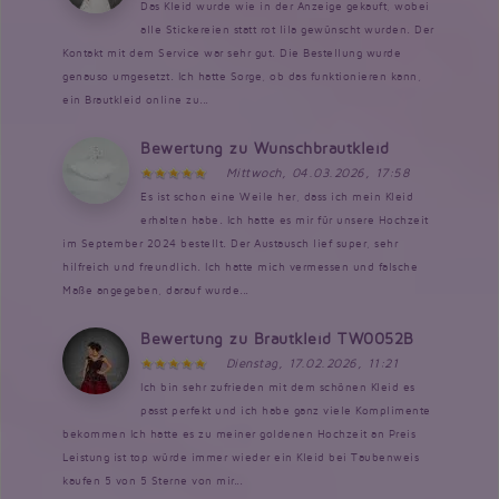
Das Kleid wurde wie in der Anzeige gekauft, wobei
alle Stickereien statt rot lila gewünscht wurden. Der
Kontakt mit dem Service war sehr gut. Die Bestellung wurde
genauso umgesetzt. Ich hatte Sorge, ob das funktionieren kann,
ein Brautkleid online zu...
Bewertung zu Wunschbrautkleid
Mittwoch, 04.03.2026, 17:58
Es ist schon eine Weile her, dass ich mein Kleid
erhalten habe. Ich hatte es mir für unsere Hochzeit
im September 2024 bestellt. Der Austausch lief super, sehr
hilfreich und freundlich. Ich hatte mich vermessen und falsche
Maße angegeben, darauf wurde...
Bewertung zu Brautkleid TW0052B
Dienstag, 17.02.2026, 11:21
Ich bin sehr zufrieden mit dem schönen Kleid es
passt perfekt und ich habe ganz viele Komplimente
bekommen Ich hatte es zu meiner goldenen Hochzeit an Preis
Leistung ist top würde immer wieder ein Kleid bei Taubenweis
kaufen 5 von 5 Sterne von mir...