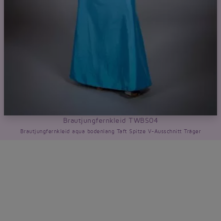
Brautjungfernkleid TWBS04
Brautjungfernkleid aqua bodenlang Taft Spitze V-Ausschnitt Träger