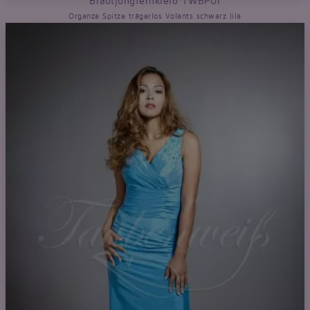
Brautjungfernkleid TWBP01
Organza Spitze trägerlos Volants schwarz lila