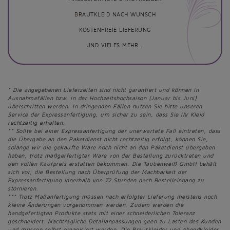
BRAUTKLEID NACH WUNSCH
KOSTENFREIE LIEFERUNG
UND VIELES MEHR...
* Die angegebenen Lieferzeiten sind nicht garantiert und können in
Ausnahmefällen bzw. in der Hochzeitshochsaison (Januar bis Juni)
überschritten werden. In dringenden Fällen nutzen Sie bitte unseren
Service der Expressanfertigung, um sicher zu sein, dass Sie Ihr Kleid
rechtzeitig erhalten.
** Sollte bei einer Expressanfertigung der unerwartete Fall eintreten, dass
die Übergabe an den Paketdienst nicht rechtzeitig erfolgt, können Sie,
solange wir die gekaufte Ware noch nicht an den Paketdienst übergeben
haben, trotz maßgerfertigter Ware von der Bestellung zurücktreten und
den vollen Kaufpreis erstatten bekommen. Die Taubenweiß GmbH behält
sich vor, die Bestellung nach Überprüfung der Machbarkeit der
Expressanfertigung innerhalb von 72 Stunden nach Bestelleingang zu
stornieren.
*** Trotz Maßanfertigung müssen nach erfolgter Lieferung meistens noch
kleine Änderungen vorgenommen werden. Zudem werden die
handgefertigten Produkte stets mit einer schneiderlichen Toleranz
geschneidert. Nachträgliche Detailanpassungen geen zu Lasten des Kunden
und müssen selbst organisiert werden. Die Brautkleider und Abendkleider