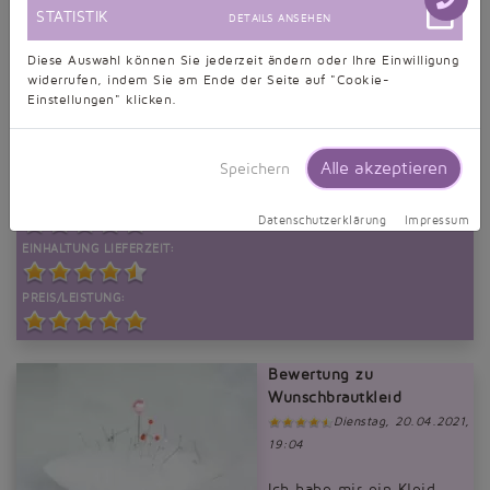
STATISTIK
DETAILS ANSEHEN
schnell.
QUALITÄT MATERIAL:
Diese Auswahl können Sie jederzeit ändern oder Ihre Einwilligung
widerrufen, indem Sie am Ende der Seite auf "Cookie-
Einstellungen" klicken.
QUALITÄT VERARBEITUNG:
PASSFORM:
Alle akzeptieren
Speichern
SERVICE & SUPPORT:
Datenschutzerklärung
Impressum
EINHALTUNG LIEFERZEIT:
PREIS/LEISTUNG:
Bewertung zu
Wunschbrautkleid
Dienstag, 20.04.2021,
19:04
Ich habe mir ein Kleid