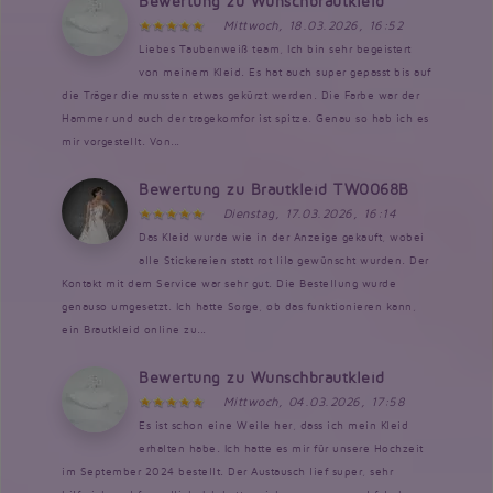
Bewertung zu Wunschbrautkleid
Mittwoch, 18.03.2026, 16:52
Liebes Taubenweiß team, Ich bin sehr begeistert
von meinem Kleid. Es hat auch super gepasst bis auf
die Träger die mussten etwas gekürzt werden. Die Farbe war der
Hammer und auch der tragekomfor ist spitze. Genau so hab ich es
mir vorgestellt. Von...
Bewertung zu Brautkleid TW0068B
Dienstag, 17.03.2026, 16:14
Das Kleid wurde wie in der Anzeige gekauft, wobei
alle Stickereien statt rot lila gewünscht wurden. Der
Kontakt mit dem Service war sehr gut. Die Bestellung wurde
genauso umgesetzt. Ich hatte Sorge, ob das funktionieren kann,
ein Brautkleid online zu...
Bewertung zu Wunschbrautkleid
Mittwoch, 04.03.2026, 17:58
Es ist schon eine Weile her, dass ich mein Kleid
erhalten habe. Ich hatte es mir für unsere Hochzeit
im September 2024 bestellt. Der Austausch lief super, sehr