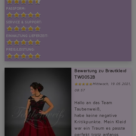
PASSFORM:
SERVICE & SUPPORT:
EINHALTUNG LIEFERZEIT:
PREIS/LEISTUNG:
Bewertung zu Brautkleid
TW0052B
Mittwoch, 19.05.2021,
08:57
Hallo an das Team
Taubenweiß,
habe keine negative
Kritikpunkte. Mein Kleid
war ein Traum es passte
perfekt trotz anfangs