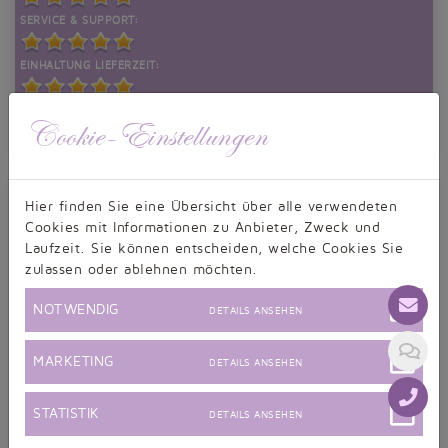
SERVICE & SUPPORT:
EINHALTUNG LIEFERZEIT:
PREIS/LEISTUNG:
Cookie-Einstellungen
Bewertung zu Brautkleid
TW0167B
Hier finden Sie eine Übersicht über alle verwendeten
Sonntag, 12.12.2021,
Cookies mit Informationen zu Anbieter, Zweck und
10:50
Laufzeit. Sie können entscheiden, welche Cookies Sie
zulassen oder ablehnen möchten.
Vielen lieben Dank an das
gesamte Taubenweiss-
NOTWENDIG
DETAILS ANSEHEN
Team!!
Mein Kleid ist ein Traum!
MARKETING
DETAILS ANSEHEN
Ich selber hatte zwar
Schwierigkeiten beim
messen aber der
STATISTIK
DETAILS ANSEHEN
Kundendienst hat mich