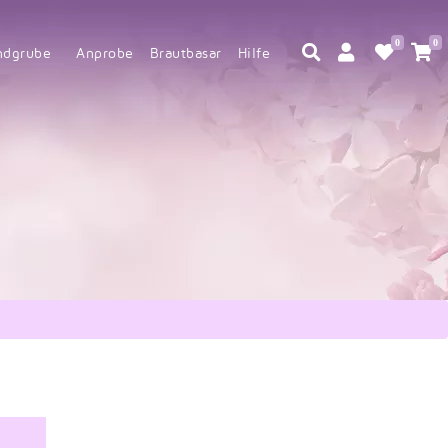
0
0
ndgrube
Anprobe
Brautbasar
Hilfe