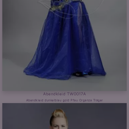
Abendkleid TW0017A
Abendkleid dunkelblau gold Pfau Organza Träger