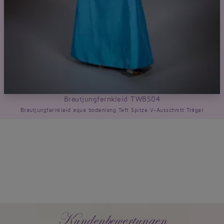
Brautjungfernkleid TWBS04
Brautjungfernkleid aqua bodenlang Taft Spitze V-Ausschnitt Träger
Kundenbewertungen