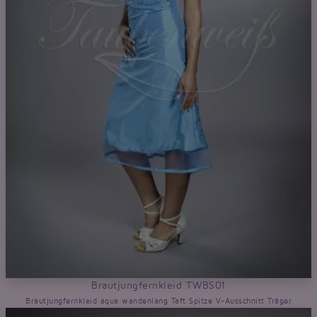
Brautjungfernkleid TWBS01
Brautjungfernkleid aqua wandenlang Taft Spitze V-Ausschnitt Träger