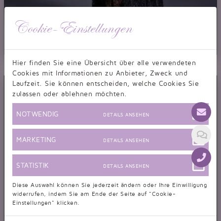
Cookie-Einstellungen
Abendkleid TW0032A
Hier finden Sie eine Übersicht über alle verwendeten
Abendkleid Spitze schwarz transparent durchsichtig sexy trägerlos
Cookies mit Informationen zu Anbieter, Zweck und
Laufzeit. Sie können entscheiden, welche Cookies Sie
zulassen oder ablehnen möchten.
NOTWENDIG
DETAILS ANSEHEN
MARKETING
DETAILS ANSEHEN
STATISTIK
DETAILS ANSEHEN
Diese Auswahl können Sie jederzeit ändern oder Ihre Einwilligung
widerrufen, indem Sie am Ende der Seite auf "Cookie-
Einstellungen" klicken.