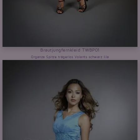
Brautjungfernkleid TWBP01
Organza Spitze trägerlos Volants schwarz lila