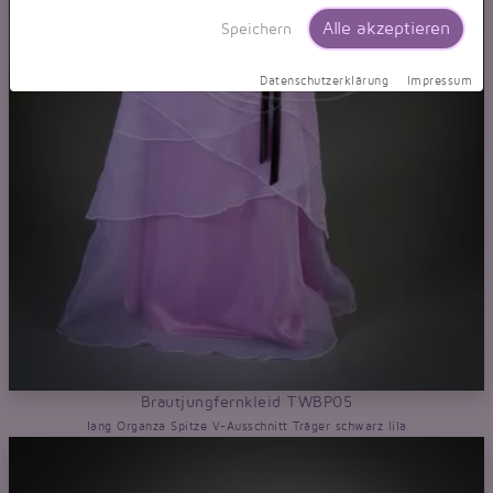
Alle akzeptieren
Speichern
Datenschutzerklärung
Impressum
Brautjungfernkleid TWBP05
lang Organza Spitze V-Ausschnitt Träger schwarz lila