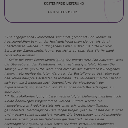
KOSTENFREIE LIEFERUNG
UND VIELES MEHR...
* Die angegebenen Lieferzeiten sind nicht garantiert und können in
Ausnahmefällen bzw. in der Hochzeitshochsaison (Januar bis Juni)
überschritten werden. In dringenden Fällen nutzen Sie bitte unseren
Service der Expressanfertigung, um sicher zu sein, dass Sie Ihr Kleid
rechtzeitig erhalten.
** Sollte bei einer Expressanfertigung der unerwartete Fall eintreten, dass
die Übergabe an den Paketdienst nicht rechtzeitig erfolgt, können Sie,
solange wir die gekaufte Ware noch nicht an den Paketdienst übergeben
haben, trotz maßgerfertigter Ware von der Bestellung zurücktreten und
den vollen Kaufpreis erstatten bekommen. Die Taubenweiß GmbH behält
sich vor, die Bestellung nach Überprüfung der Machbarkeit der
Expressanfertigung innerhalb von 72 Stunden nach Bestelleingang zu
stornieren.
*** Trotz Maßanfertigung müssen nach erfolgter Lieferung meistens noch
kleine Änderungen vorgenommen werden. Zudem werden die
handgefertigten Produkte stets mit einer schneiderlichen Toleranz
geschneidert. Nachträgliche Detailanpassungen geen zu Lasten des Kunden
und müssen selbst organisiert werden. Die Brautkleider und Abendkleider
sind mit einem gewissen Spielraum geschneidert, so dass eine
nachträgliche Anpassung beim Schneider Ihres Vertrauens problemlos