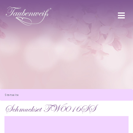
Startseite
Schmuckset TW0016SS