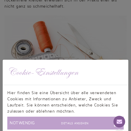
rückenfreie Kleider erweisen sich in der Praxis eher als
nicht ganz so schmeichelhaft.
Cookie-Einstellungen
Hier finden Sie eine Übersicht über alle verwendeten
Cookies mit Informationen zu Anbieter, Zweck und
Laufzeit. Sie können entscheiden, welche Cookies Sie
Maßgeschneidert statt Standardgröße
zulassen oder ablehnen möchten.
Besonders bei Brautmode in großen Größen kommt es
häufig vor, dass die Braut zwischen zwei Standardgrößen
NOTWENDIG
DETAILS ANSEHEN
schwankt. Mit besonders weiblichen Kurven ist es nicht