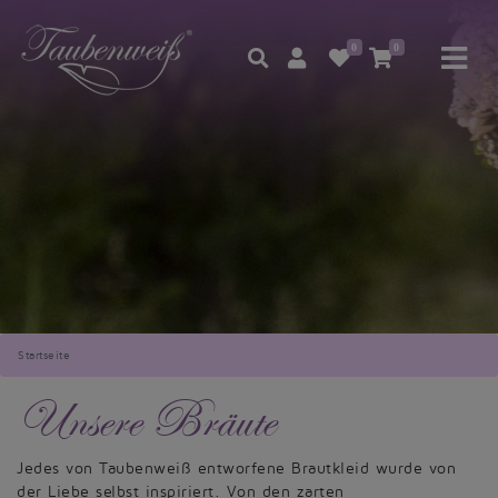
0
0
Startseite
Unsere Bräute
Jedes von Taubenweiß entworfene Brautkleid wurde von
der Liebe selbst inspiriert. Von den zarten