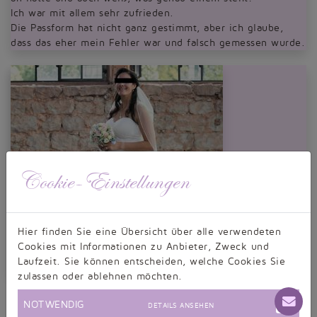
Ich war mit allem sehr zufrieden.
Die Passform hat nicht ganz gestimmt, aber ich glaube,
dass das eher mein Fehler war und falsch gemessen wurde.
Cookie-Einstellungen
Hier finden Sie eine Übersicht über alle verwendeten
Cookies mit Informationen zu Anbieter, Zweck und
Laufzeit. Sie können entscheiden, welche Cookies Sie
zulassen oder ablehnen möchten.
Wunschbrautkleid (
5 Bilder
)
NOTWENDIG
DETAILS ANSEHEN
angefertigt: April 2018 (Premiumqualität)