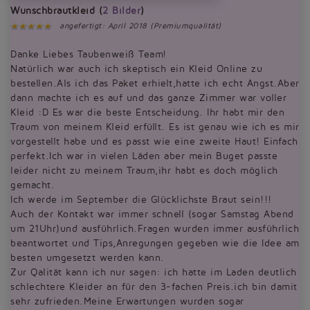
Wunschbrautkleid (
2 Bilder
)
angefertigt: April 2018 (Premiumqualität)
Danke Liebes Taubenweiß Team!
Natürlich war auch ich skeptisch ein Kleid Online zu
bestellen.Als ich das Paket erhielt,hatte ich echt Angst.Aber
dann machte ich es auf und das ganze Zimmer war voller
Kleid :D Es war die beste Entscheidung. Ihr habt mir den
Traum von meinem Kleid erfüllt. Es ist genau wie ich es mir
vorgestellt habe und es passt wie eine zweite Haut! Einfach
perfekt.Ich war in vielen Läden aber mein Buget passte
leider nicht zu meinem Traum,ihr habt es doch möglich
gemacht.
Ich werde im September die Glücklichste Braut sein!!!
Auch der Kontakt war immer schnell (sogar Samstag Abend
um 21Uhr)und ausführlich.Fragen wurden immer ausführlich
beantwortet und Tips,Anregungen gegeben wie die Idee am
besten umgesetzt werden kann.
Zur Qalität kann ich nur sagen: ich hatte im Laden deutlich
schlechtere Kleider an für den 3-fachen Preis.ich bin damit
sehr zufrieden.Meine Erwartungen wurden sogar